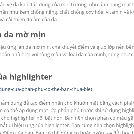
o vệ da khỏi tác động của môi trường, như ánh nắng mặt tr
phần như kem chống nắng, chất chống oxy hóa, vitamin và k
và cải thiện độ ẩm của da.
n da mờ mịn
iệu ứng làn da mờ mịn, che khuyết điểm và giúp lớp nền bề
 phấn phù hợp với tông màu và loại da của mình, cũng như 
ủa highlighter
 phẩm dùng để tạo điểm nhấn cho khuôn mặt bằng cách phản
ạn có thể áp dụng một lớp phấn phủ trước khi sử dụng highl
 cho highlighter nổi bật hơn. Bạn nên chọn phấn có màu gầ
ất đi hiệu ứng của highlighter. Bạn cũng nên chọn highlig
g điểm của bạn. Bạn có thể dùng cọ hoặc ngón tay để thoa 