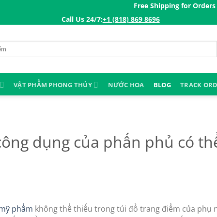
Free Shipping for Orders over 
Call Us 24/7:ㅤ
+1 (818) 869 8696
VẬT PHẨM PHONG THỦY
NƯỚC HOA
BLOG
TRACK OR
công dụng của phấn phủ có th
mỹ phẩm
không thể thiếu trong túi đồ trang điểm của phụ n