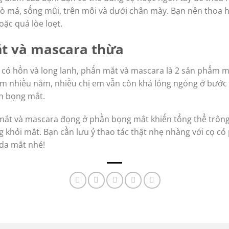
 má, sống mũi, trên môi và dưới chân mày. Bạn nên thoa h
ặc quá lòe loẹt.
ắt và mascara thừa
 có hồn và long lanh, phấn mắt và mascara là 2 sản phẩm 
ểm nhiều năm, nhiều chị em vẫn còn khá lóng ngóng ở bước 
n bọng mắt.
 mắt và mascara đọng ở phần bọng mắt khiến tổng thể trô
 khỏi mắt. Bạn cần lưu ý thao tác thật nhẹ nhàng với cọ c
da mắt nhé!