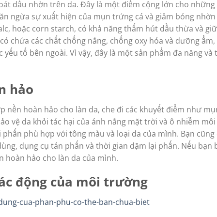
oát dầu nhờn trên da. Đây là một điểm cộng lớn cho những 
ngăn ngừa sự xuất hiện của mụn trứng cá và giảm bóng nhờn
talc, hoặc corn starch, có khả năng thấm hút dầu thừa và gi
có chứa các chất chống nắng, chống oxy hóa và dưỡng ẩm, g
 yếu tố bên ngoài. Vì vậy, đây là một sản phẩm đa năng và t
n hảo
ớp nền hoàn hảo cho làn da, che đi các khuyết điểm như mụ
ảo vệ da khỏi tác hại của ánh nắng mặt trời và ô nhiễm môi
i phấn phù hợp với tông màu và loại da của mình. Bạn cũng
ùng, dụng cụ tán phấn và thời gian dặm lại phấn. Nếu bạn 
ền hoàn hảo cho làn da của mình.
tác động của môi trường