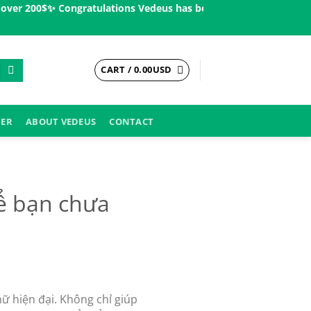
200$ㅤ✨
Congratulations Vedeus has been present in more than 200 c
CART /
0.00
USD
DER
ABOUT VEDEUS
CONTACT
ể bạn chưa
ữ hiện đại. Không chỉ giúp