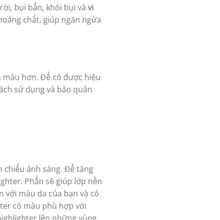
ời, bụi bẩn, khói bụi và
vi
hoáng chất, giúp ngăn ngừa
n màu hơn. Để có được hiệu
cách sử dụng và bảo quản
 chiếu ánh sáng. Để tăng
ighter. Phấn sẽ giúp lớp nền
n với màu da của bạn và có
hter có màu phù hợp với
highlighter lên những vùng