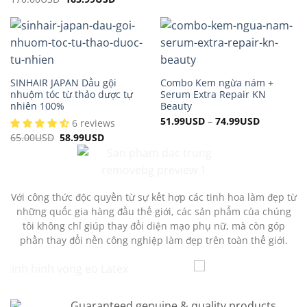
price
price
was:
is:
170.00USD.
165.99USD.
SINHAIR JAPAN Dầu gội
Combo Kem ngừa nám +
nhuộm tóc từ thảo dược tự
Serum Extra Repair KN
nhiên 100%
Beauty
51.99
USD
–
74.99
USD
6 reviews
65.00
USD
Original
58.99
USD
Current
price
price
was:
is:
65.00USD.
58.99USD.
Với công thức độc quyền từ sự kết hợp các tinh hoa làm đẹp từ
những quốc gia hàng đầu thế giới, các sản phẩm của chúng
tôi không chỉ giúp thay đổi diện mạo phụ nữ, mà còn góp
phần thay đổi nền công nghiệp làm đẹp trên toàn thế giới.
Guaranteed genuine & quality products