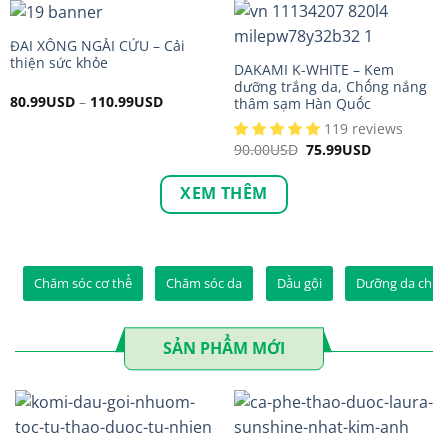
ĐAI XÔNG NGẢI CỨU – Cải
thiện sức khỏe
DAKAMI K-WHITE – Kem
dưỡng trắng da, Chống nắng
80.99
USD
–
110.99
USD
thâm sạm Hàn Quốc
119 reviews
90.00
USD
Original
75.99
USD
Current
price
price
was:
is:
90.00USD.
75.99USD.
XEM THÊM
Chăm sóc cơ thể
Chăm sóc da
Dầu gội
Dưỡng da chuy
SẢN PHẨM MỚI