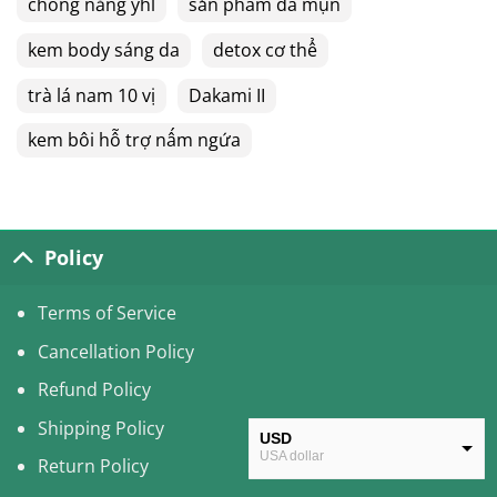
chống nắng yhl
sản phẩm da mụn
kem body sáng da
detox cơ thể
trà lá nam 10 vị
Dakami II
kem bôi hỗ trợ nấm ngứa
Policy
Terms of Service
Cancellation Policy
Refund Policy
Shipping Policy
USD
USA dollar
Return Policy