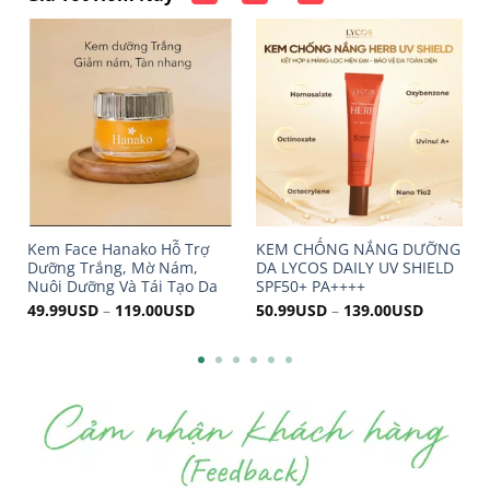
 Hanako Hỗ Trợ
KEM CHỐNG NẮNG DƯỠNG
Tẩy da chết BHA 
ắng, Mờ Nám,
DA LYCOS DAILY UV SHIELD
Peeling Pad LUB
g Và Tái Tạo Da
SPF50+ PA++++
–
119.00
USD
50.99
USD
–
139.00
USD
59.99
USD
–
210.0