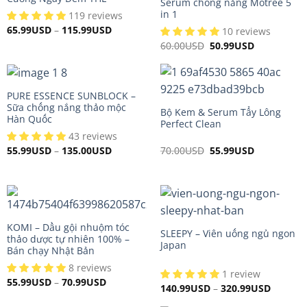
Serum chống nắng Motree 5
in 1
119 reviews
65.99
USD
–
115.99
USD
10 reviews
60.00
USD
Original
50.99
USD
Current
price
price
was:
is:
60.00USD.
50.99USD.
PURE ESSENCE SUNBLOCK –
Sữa chống nắng thảo mộc
Bộ Kem & Serum Tẩy Lông
Hàn Quốc
Perfect Clean
43 reviews
70.00
USD
Original
55.99
USD
Current
55.99
USD
–
135.00
USD
price
price
was:
is:
70.00USD.
55.99USD.
KOMI – Dầu gội nhuộm tóc
SLEEPY – Viên uống ngủ ngon
thảo dược tự nhiên 100% –
Japan
Bán chạy Nhật Bản
8 reviews
1 review
55.99
USD
–
70.99
USD
140.99
USD
–
320.99
USD