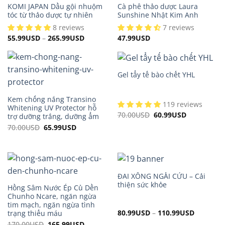
KOMI JAPAN Dầu gội nhuộm
Cà phê thảo dược Laura
tóc từ thảo dược tự nhiên
Sunshine Nhật Kim Anh
8 reviews
7 reviews
55.99
USD
–
265.99
USD
47.99
USD
Gel tẩy tế bào chết YHL
Kem chống nắng Transino
119 reviews
Whitening UV Protector hỗ
70.00
USD
Original
60.99
USD
Current
trợ dưỡng trắng, dưỡng ẩm
price
price
70.00
USD
Original
65.99
USD
Current
was:
is:
price
price
70.00USD.
60.99USD.
was:
is:
70.00USD.
65.99USD.
ĐAI XÔNG NGẢI CỨU – Cải
thiện sức khỏe
Hồng Sâm Nước Ép Củ Dền
Chunho Ncare, ngăn ngừa
tim mạch, ngăn ngừa tình
80.99
USD
–
110.99
USD
trạng thiếu máu
170.00
USD
Original
165.99
USD
Current