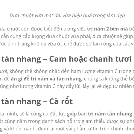
Dưa chuột vừa mát da, vừa hiệu quả trong làm đẹp
ưa chuột còn được biết đến trong việc
trị nám 2 bên má
bở
ỉ cần cung cấp lượng dưa chuột vừa phải, dưa chuột sẽ gi
ược tình trạng khô da vừa ức chế được sự lan rộng của các 
m tàn nhang – Cam hoặc chanh tươi
ơi, không thể không nhắc đến hàm lượng vitamin C trong t
ấn đề
ăn gì để trị nám và tàn nhang
, chúng ta không thể 
ng nhờ lượng vitamin C này đẩy lùi, lấy lại vẻ đẹp tự nhiên
 tàn nhang – Cà rốt
a mình, sẽ là công cụ đắc lực giúp bạn
trị nám tàn nhang
rốt cũng nằm trong danh sách hỗ trợ giảm thiểu được sự phát
ng và khỏe mạnh, đem lại một vài phần tự tin trên chính khu