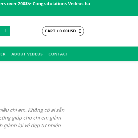
er 200$ㅤ✨
Congratulations Vedeus has been present in more than 2
CART /
0.00
USD
DER
ABOUT VEDEUS
CONTACT
iều chị em. Không có ai sẵn
ý cũng giúp cho chị em giảm
 giành lại vẻ đẹp tự nhiên