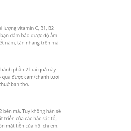
i lượng vitamin C, B1, B2
úp bạn đảm bảo được độ ẩm
vết nám, tàn nhang trên má.
hành phần 2 loại quả này.
bỏ qua được cam/chanh tươi.
 thuở ban thơ.
2 bên má. Tuy không hẳn sẽ
 triển của các hắc sắc tố,
ôn mặt tiền của hội chị em.