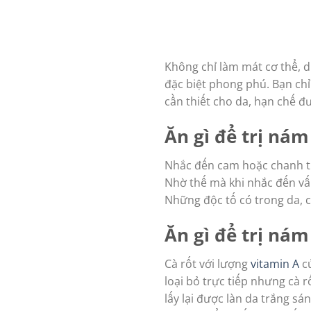
Không chỉ làm mát cơ thể, d
đặc biệt phong phú. Bạn ch
cần thiết cho da, hạn chế đ
Ăn gì để trị ná
Nhắc đến cam hoặc chanh tư
Nhờ thế mà khi nhắc đến v
Những độc tố có trong da, cũ
Ăn gì để trị nám
Cà rốt với lượng
vitamin A
củ
loại bỏ trực tiếp nhưng cà 
lấy lại được làn da trắng sá