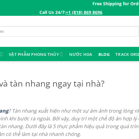
Free Shipping for Orders ov
Call Us 24/7:ㅤ
+1 (818) 869 8696
VẬT PHẨM PHONG THỦY
NƯỚC HOA
BLOG
TRACK OR
 và tàn nhang ngay tại nhà?
hang
? Tàn nhang xuất hiện như một sự ám ảnh trong lòng nh
ình khi bước ra ngoài. Bởi vậy, duy trì một chế độ ăn hợp l
tàn nhang. Dưới đây là 5 thực phẩm hiệu quả trong quá trình
n có thể làm tại nhà nhanh chóng.