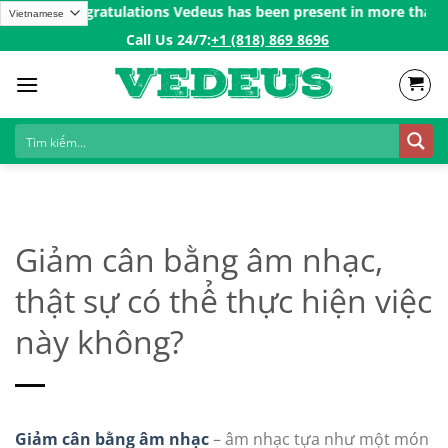
Skip
ㅤ✨
Congratulations Vedeus has been present in more than 200 coun
to
Call Us 24/7:ㅤ
+1 (818) 869 8696
content
Giảm cân bằng âm nhạc,
thật sự có thể thực hiện việc
này không?
Giảm cân bằng âm nhạc
– âm nhạc tựa như một món