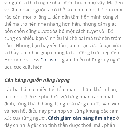
vì người ta thích nghe nhạc đơn thuần như vậy. Mà đến
với âm nhạc, người ta có thể là chính mình, bỏ qua mọi
rào cản, mọi lo lắng,… dần dần tâm hồn mình cũng vì
thế mà trở nên nhẹ nhàng hơn hẳn, những cảm giác
bồn chồn cũng được xóa bỏ một cách tuyệt vời. Bởi
cũng có nhiều bạn vì nhiều lời chê bai mà trở nên trầm
cảm. Nhưng bạn hãy yên tâm, âm nhạc vừa là bạn vừa
là thầy, âm nhạc giúp chúng ta tác động trực tiếp đến
Hormone stress
Cortisol
– giảm thiểu những suy nghĩ
tiêu cực xuất hiện.
Cân bằng nguồn năng lượng
Các bài hát có nhiều tiết tấu nhanh chậm khác nhau,
mỗi nhịp điệu sẽ phù hợp với từng hoàn cảnh nhất
định, từng khách hàng, từng khả năng của Tư vấn viên,
và hơn hết điều này phù hợp với từng khung bậc cảm
xúc của từng người.
Cách
g
iảm cân bằng âm nhạc
ở
đây chính là giữ cho tinh thần được thoải mái, phấn