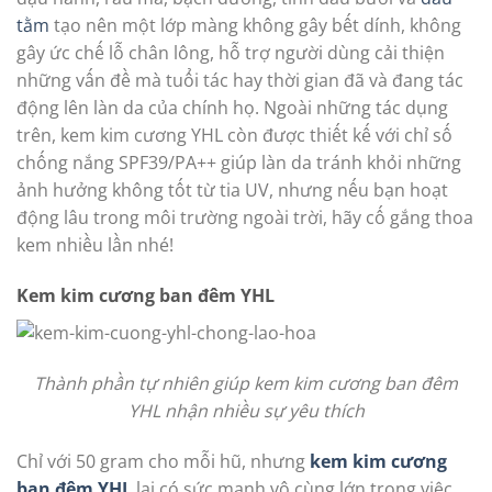
tằm
tạo nên một lớp màng không gây bết dính, không
gây ức chế lỗ chân lông, hỗ trợ người dùng cải thiện
những vấn đề mà tuổi tác hay thời gian đã và đang tác
động lên làn da của chính họ. Ngoài những tác dụng
trên, kem kim cương YHL còn được thiết kế với chỉ số
chống nắng SPF39/PA++ giúp làn da tránh khỏi những
ảnh hưởng không tốt từ tia UV, nhưng nếu bạn hoạt
động lâu trong môi trường ngoài trời, hãy cố gắng thoa
kem nhiều lần nhé!
Kem kim cương ban đêm YHL
Thành phần tự nhiên giúp kem kim cương ban đêm
YHL nhận nhiều sự yêu thích
Chỉ với 50 gram cho mỗi hũ, nhưng
kem kim cương
ban đêm YHL
lại có sức mạnh vô cùng lớn trong việc