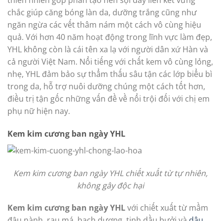
chắc giúp căng bóng làn da, dưỡng trắng cũng như
ngăn ngừa các vết thâm nám một cách vô cùng hiệu
quả. Với hơn 40 năm hoạt động trong lĩnh vực làm đẹp,
YHL không còn là cái tên xa lạ với người dân xứ Hàn và
cả người Việt Nam. Nổi tiếng với chất kem vô cùng lỏng,
nhẹ, YHL đảm bảo sự thẩm thấu sâu tận các lớp biểu bì
trong da, hỗ trợ nuôi dưỡng chúng một cách tốt hơn,
điều trị tận gốc những vấn đề về nổi trội đối với chị em
phụ nữ hiện nay.
Kem kim cương ban ngày YHL
Kem kim cương ban ngày YHL chiết xuất từ tự nhiên,
không gây độc hại
Kem kim cương ban ngày YHL
với chiết xuất từ mầm
đậu nành, rau má, bạch dương, tinh dầu bưởi và
dâu