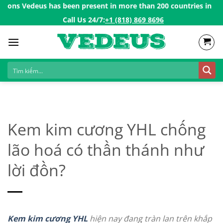
Skip
ns Vedeus has been present in more than 200 countries in the US,
to
Call Us 24/7:ㅤ
+1 (818) 869 8696
content
Kem kim cương YHL chống
lão hoá có thần thánh như
lời đồn?
Kem kim cương YHL
hiện nay đang tràn lan trên khắp