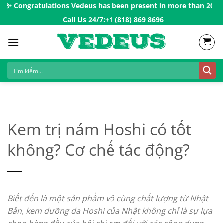
Skip
Congratulations Vedeus has been present in more than 200 countr
to
Call Us 24/7:ㅤ
+1 (818) 869 8696
content
Kem trị nám Hoshi có tốt
không? Cơ chế tác động?
Biết đến là một sản phẩm vô cùng chất lượng từ Nhật
Bản, kem dưỡng da Hoshi của Nhật không chỉ là sự lựa
chọn hàng đầu của hội chị em đối với các công dụng