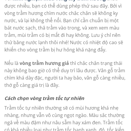
được nhiều, bạn có thể dùng phép thử sau đây. Bởi vì
vòng trầm hương chìm nước chắc chắn sẽ không kỵ
nước, và lại không thể nổi. Bạn chỉ cần chuẩn bị một
bát nước sạch, thả trầm vào trong, và xem xem màu
trầm, mùi trầm có bị mất đi hay không. Lưu ý chỉ nên
thử bằng nước lạnh thôi nhé! Nước có nhiệt độ cao sẽ
khiến cho vòng trầm bị hư hỏng khá nặng đấy.
Nếu là
vòng trầm hương giả
thì chắc chắn trạng thái
này không bao giờ có thể duy trì lâu được. Vân gỗ trầm
chìm khá dày đặc, người ta hay bảo, vân gỗ càng nhiều,
thớ gỗ càng giá trị là đây.
Cách chọn vòng trầm tốc tự nhiên
Trầm tốc tự nhiên thường sẽ có mùi hương khá nhẹ
nhàng, nhưng vẫn vô cùng ngọt ngào. Màu sắc thường
ngả về màu đậm như nâu sẫm hay xám đen. Trầm tốc
có khá nhiều loại như trầm tốc banh xanh, đỏ, tốc kiến