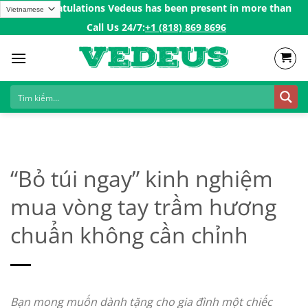
Skip
Congratulations Vedeus has been present in more than 200 countri
to
Call Us 24/7:ㅤ
+1 (818) 869 8696
content
“Bỏ túi ngay” kinh nghiệm
mua vòng tay trầm hương
chuẩn không cần chỉnh
Bạn mong muốn dành tặng cho gia đình một chiếc