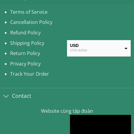
Terms of Service
Cancellation Policy
Refund Policy
Shipping Policy
USD
USA dollar
Return Policy
CAD
Privacy Policy
Canadian Dollar
Track Your Order
AUD
Australian Dollar
Contact
CLP
Chilean Peso
Website cùng tập đoàn
KRW
South Korean Won
MYR
Malaysian Ringgit