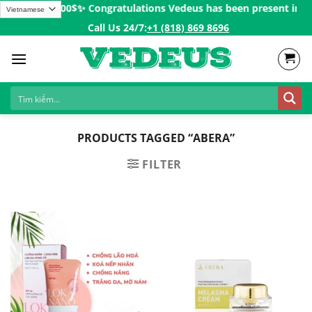
Skip
rders over 200$ㅤ✨
Congratulations Vedeus has been present in more
to
Call Us 24/7:ㅤ
+1 (818) 869 8696
content
PRODUCTS TAGGED “ABERA”
FILTER