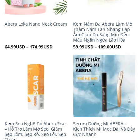
Kem Nám Da Abera Làm Mờ
Abera Loka Nano Neck Cream
Thâm Nám Tàn Nhang Cấp
Ẩm Giúp Da Sáng Mịn Đều
Màu Ngăn Ngừa Lão Hóa
64.99
USD
–
174.99
USD
59.99
USD
–
109.00
USD
Kem Sẹo Nghệ Đỏ Abera Scar
Serum Dưỡng Mi ABERA –
– Hỗ Trợ Làm Mờ Sẹo, Giảm
Kích Thích Mi Mọc Dài Và Dày
Sẹo Lõm, Sẹo Rỗ, Sẹo Lồi, Sẹo
Cực Nhanh
Thâm