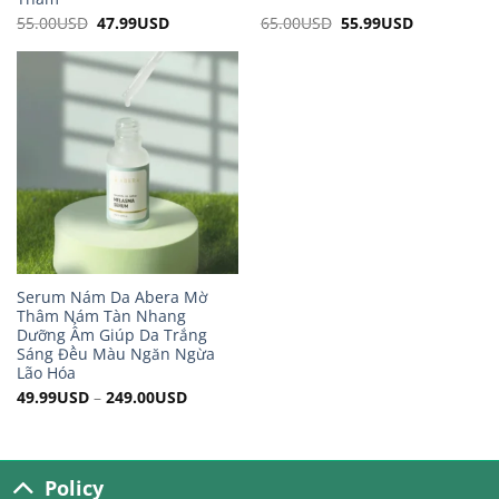
55.00
USD
Original
47.99
USD
Current
65.00
USD
Original
55.99
USD
Current
price
price
price
price
was:
is:
was:
is:
55.00USD.
47.99USD.
65.00USD.
55.99USD.
Serum Nám Da Abera Mờ
Thâm Nám Tàn Nhang
Dưỡng Ẩm Giúp Da Trắng
Sáng Đều Màu Ngăn Ngừa
Lão Hóa
49.99
USD
–
249.00
USD
Policy