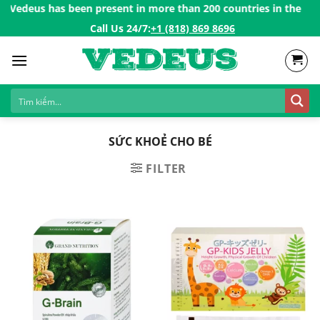
Skip
Vedeus has been present in more than 200 countries in the US, C
to
Call Us 24/7:ㅤ
+1 (818) 869 8696
content
SỨC KHOẺ CHO BÉ
FILTER