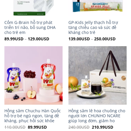
Cốm G-Brain hỗ trợ phát
GP-Kids Jelly thạch hỗ trợ
triển trí não, bổ sung DHA
tăng chiều cao và sức đề
cho trẻ em
kháng cho trẻ
89.99
USD
–
129.00
USD
139.00
USD
–
250.00
USD
Hồng sâm Chuchu Hàn Quốc
Hồng sâm lê hoa chuông cho
hỗ trợ bé ngủ ngon, tăng đề
người lớn CHUNHO NCARE
kháng, phục hồi sức khỏe
giúp long đờm, giảm ho
110.00
USD
Original
89.99
USD
Current
240.00
USD
Original
210.99
USD
Current
price
price
price
price