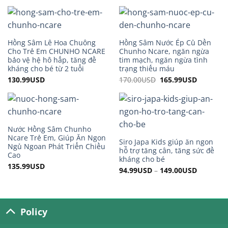
was:
is:
was:
is:
110.00USD.
89.99USD.
240.00USD.
210.99US
Hồng Sâm Lê Hoa Chuông
Hồng Sâm Nước Ép Củ Dền
Cho Trẻ Em CHUNHO NCARE
Chunho Ncare, ngăn ngừa
bảo vệ hệ hô hấp, tăng đề
tim mạch, ngăn ngừa tình
kháng cho bé từ 2 tuổi
trạng thiếu máu
130.99
USD
170.00
USD
Original
165.99
USD
Current
price
price
was:
is:
170.00USD.
165.99US
Nước Hồng Sâm Chunho
Ncare Trẻ Em, Giúp Ăn Ngon
Siro Japa Kids giúp ăn ngon
Ngủ Ngoan Phát Triển Chiều
hỗ trợ tăng cân, tăng sức đề
Cao
kháng cho bé
135.99
USD
94.99
USD
–
149.00
USD
Policy