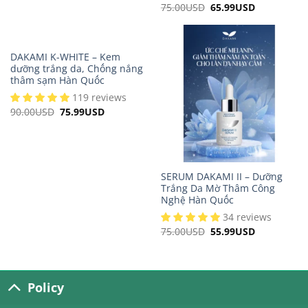
75.00
USD
Original
65.99
USD
Current
was:
is:
price
price
90.00USD.
86.99USD.
was:
is:
75.00USD.
65.99USD.
DAKAMI K-WHITE – Kem
dưỡng trắng da, Chống nắng
thâm sạm Hàn Quốc
119 reviews
90.00
USD
Original
75.99
USD
Current
price
price
was:
is:
90.00USD.
75.99USD.
SERUM DAKAMI II – Dưỡng
Trắng Da Mờ Thâm Công
Nghệ Hàn Quốc
34 reviews
75.00
USD
Original
55.99
USD
Current
price
price
was:
is:
75.00USD.
55.99USD.
Policy