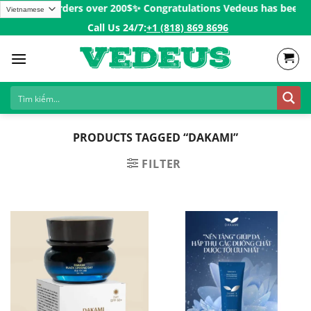
Skip
pping for Orders over 200$ㅤ✨
Congratulations Vedeus has been pre
to
Call Us 24/7:ㅤ
+1 (818) 869 8696
content
PRODUCTS TAGGED “DAKAMI”
FILTER