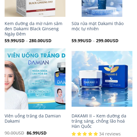
Kem dưỡng da mờ nám sâm
Sữa rửa mặt Dakami thảo
đen Dakami Black Ginseng
mộc tự nhiên
Ngày Đêm
59.99
USD
–
280.00
USD
59.99
USD
–
299.00
USD
Viên uống trắng da Damian
DAKAMI II – Kem dưỡng da
Dakami
trắng sáng, chống lão hoá
Hàn Quốc
90.00
USD
Original
86.99
USD
Current
34 reviews
price
price