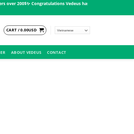
over 200$ㅤ✨
Congratulations Vedeus has been present in more than
CART /
0.00
USD
DER
ABOUT VEDEUS
CONTACT