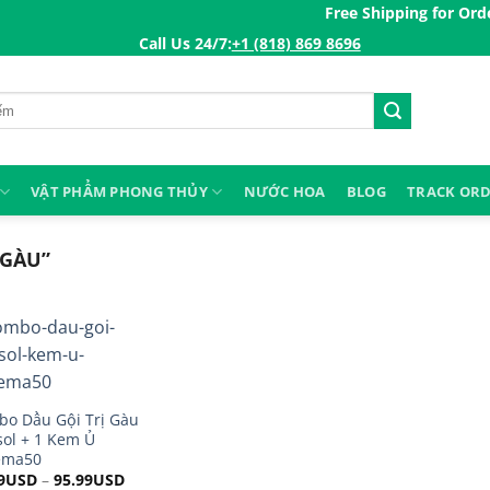
Free Shipping for Orders 
Call Us 24/7:ㅤ
+1 (818) 869 8696
VẬT PHẨM PHONG THỦY
NƯỚC HOA
BLOG
TRACK OR
 GÀU”
o Dầu Gội Trị Gàu
sol + 1 Kem Ủ
ema50
9
USD
–
95.99
USD