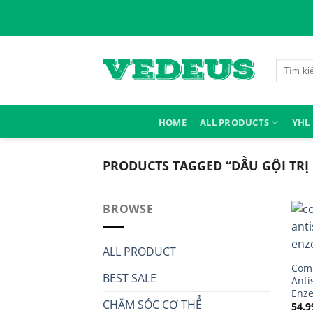
Skip
to
content
Search
for:
HOME
ALL PRODUCTS
YHL
PRODUCTS TAGGED “DẦU GỘI TRỊ
BROWSE
ALL PRODUCT
Comb
BEST SALE
Anti
Enz
CHĂM SÓC CƠ THỂ
54.9