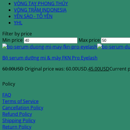
VÒNG TAY PHONG THỦY
VÒNG TRẦM INDONESIA
YẾN SÀO - TỔ YẾN
YHL
Filter by price
Min price
Max price
Bộ serum dưỡng mi & mày FKN Pro Eyelash
60.00
USD
Original price was: 60.00USD.
45.00
USD
Current p
Policy
FAQ
Terms of Service
Cancellation Policy
Refund Policy
Shipping Policy
Return Policy