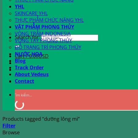
YHL
SKINCARE YHL
THỰC PHẨM CHỨC NĂNG YHL
VẬT PHẨM PHONG THỦY
VÒNG TRẦM INDONESIA
Search for:
VÒNG TAY PHONG THỦY
ĐỒ TRANG TRÍ PHONG THỦY
NƯỚC HOA
Cart /
0.00
USD
Blog
Track Order
About Vedeus
Contact
Products tagged “dưỡng lông mi”
Filter
Browse