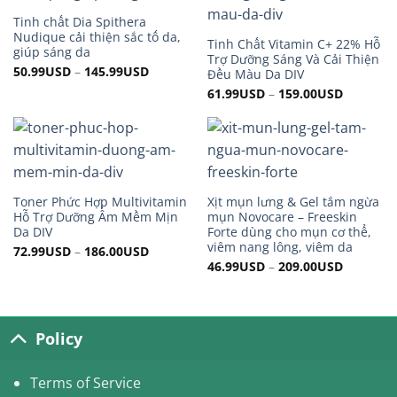
Tinh chất Dia Spithera
Nudique cải thiện sắc tố da,
Tinh Chất Vitamin C+ 22% Hỗ
giúp sáng da
Trợ Dưỡng Sáng Và Cải Thiện
50.99
USD
–
145.99
USD
Đều Màu Da DIV
61.99
USD
–
159.00
USD
Toner Phức Hợp Multivitamin
Xịt mụn lưng & Gel tắm ngừa
Hỗ Trợ Dưỡng Ẩm Mềm Mịn
mụn Novocare – Freeskin
Da DIV
Forte dùng cho mụn cơ thể,
viêm nang lông, viêm da
72.99
USD
–
186.00
USD
46.99
USD
–
209.00
USD
Policy
Terms of Service