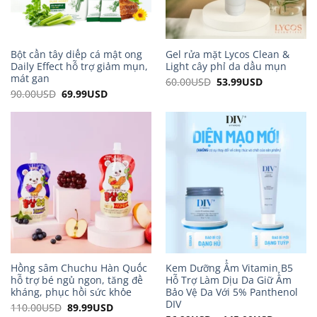
Bột cần tây diếp cá mật ong
Gel rửa mặt Lycos Clean &
Daily Effect hỗ trợ giảm mụn,
Light cây phỉ da dầu mụn
mát gan
60.00
USD
Original
53.99
USD
Current
price
price
90.00
USD
Original
69.99
USD
Current
was:
is:
price
price
60.00USD.
53.99USD.
was:
is:
90.00USD.
69.99USD.
Hồng sâm Chuchu Hàn Quốc
Kem Dưỡng Ẩm Vitamin B5
hỗ trợ bé ngủ ngon, tăng đề
Hỗ Trợ Làm Dịu Da Giữ Ẩm
kháng, phục hồi sức khỏe
Bảo Vệ Da Với 5% Panthenol
DIV
110.00
USD
Original
89.99
USD
Current
price
price