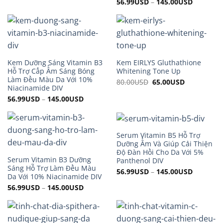
56.99
USD
–
145.00
USD
was:
is:
110.00USD.
89.99USD.
Kem Dưỡng Sáng Vitamin B3
Kem EIRLYS Gluthathione
Hỗ Trợ Cấp Ẩm Sáng Bóng
Whitening Tone Up
Làm Đều Màu Da Với 10%
80.00
USD
Original
65.00
USD
Current
Niacinamide DIV
price
price
was:
is:
56.99
USD
–
145.00
USD
80.00USD.
65.00USD.
Serum Vitamin B5 Hỗ Trợ
Dưỡng Ẩm Và Giúp Cải Thiện
Độ Đàn Hồi Cho Da Với 5%
Serum Vitamin B3 Dưỡng
Panthenol DIV
Sáng Hỗ Trợ Làm Đều Màu
56.99
USD
–
145.00
USD
Da Với 10% Niacinamide DIV
56.99
USD
–
145.00
USD