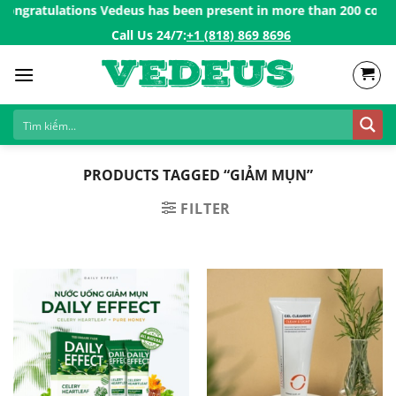
Skip
ngratulations Vedeus has been present in more than 200 countries
to
Call Us 24/7:ㅤ
+1 (818) 869 8696
content
PRODUCTS TAGGED “GIẢM MỤN”
FILTER