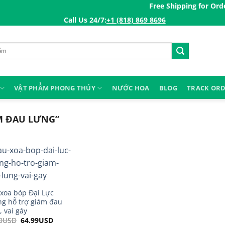
Free Shipping for Orders 
Call Us 24/7:ㅤ
+1 (818) 869 8696
VẬT PHẨM PHONG THỦY
NƯỚC HOA
BLOG
TRACK OR
M ĐAU LƯNG”
xoa bóp Đại Lực
g hỗ trợ giảm đau
, vai gáy
0
USD
Original
64.99
USD
Current