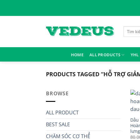
Skip
to
content
Search
for:
HOME
ALL PRODUCTS
YHL
PRODUCTS TAGGED “HỖ TRỢ GIẢ
BROWSE
ALL PRODUCT
Dầu 
BEST SALE
Hoàn
lưng
CHĂM SÓC CƠ THỂ
80.0