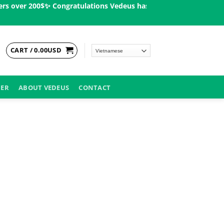
over 200$ㅤ✨
Congratulations Vedeus has been present in more than
CART /
0.00
USD
DER
ABOUT VEDEUS
CONTACT