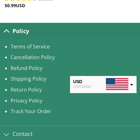
50.99
USD
Policy
Terms of Service
Cancellation Policy
Refund Policy
Shipping Policy
USD
USA dollar
Return Policy
CAD
Privacy Policy
Canadian Dollar
Track Your Order
AUD
Australian Dollar
Contact
CLP
Chilean Peso