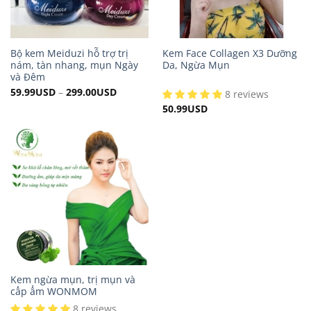
Bộ kem Meiduzi hỗ trợ trị
Kem Face Collagen X3 Dưỡng
nám, tàn nhang, mụn Ngày
Da, Ngừa Mụn
và Đêm
59.99
USD
–
299.00
USD
8 reviews
50.99
USD
Kem ngừa mụn, trị mụn và
cấp ẩm WONMOM
8 reviews