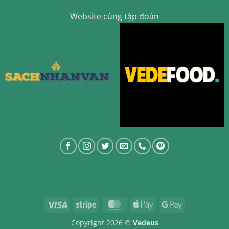
Website cùng tập đoàn
KRW
South Korean Won
MYR
Malaysian Ringgit
THB
Thai Baht
TWD
New Taiwan Dollar
EUR
Euro
Visa
Stripe
MasterCard
Apple
Google
Pay
Pay
Copyright 2026 ©
Vedeus