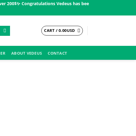
200$ㅤ✨
Congratulations Vedeus has been present in more than 200 
CART /
0.00
USD
DER
ABOUT VEDEUS
CONTACT