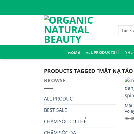
Skip
to
content
Search
for:
HOME
ALL PRODUCTS
YHL
PRODUCTS TAGGED “MẶT NẠ TẢO
BROWSE
ALL PRODUCT
Mặt 
BEST SALE
Vola
95.0
CHĂM SÓC CƠ THỂ
CHĂM SÓC DA