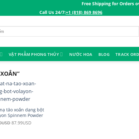
Free Shipping for Orders over 
Call Us 24/7:ㅤ
+1 (818) 869 8696
VẬT PHẨM PHONG THỦY
NƯỚC HOA
BLOG
TRACK OR
 XOẮN”
nạ tảo xoắn dạng bột
yon Spinnem Powder
0
USD
Original
87.99
USD
Current
price
price
was:
is: