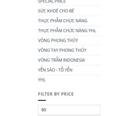
SPECIAL PRICE
SỨC KHOẺ CHO BÉ
THỰC PHẨM CHỨC NĂNG
THỰC PHẨM CHỨC NĂNG YHL
VÒNG PHONG THỦY
VÒNG TAY PHONG THỦY
VÒNG TRẦM INDONESIA
YẾN SÀO - TỔ YẾN
YHL
FILTER BY PRICE
Min
price