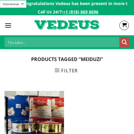
Skip
er 200$ㅤ✨
Congratulations Vedeus has been present in more than 2
to
Call Us 24/7:ㅤ
+1 (818) 869 8696
content
PRODUCTS TAGGED “MEIDUZI”
FILTER