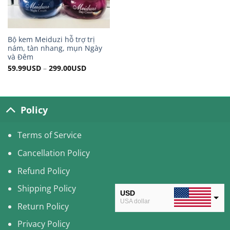
Bộ kem Meiduzi hỗ trợ trị
nám, tàn nhang, mụn Ngày
và Đêm
59.99
USD
–
299.00
USD
Policy
Terms of Service
Cancellation Policy
Refund Policy
Shipping Policy
USD
USA dollar
Return Policy
CAD
Privacy Policy
Canadian Dollar