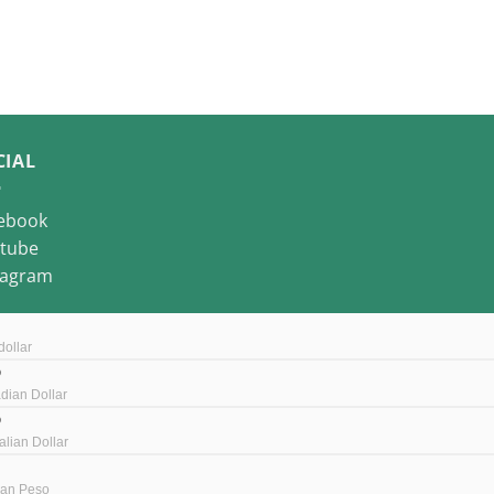
CIAL
ebook
tube
tagram
ollar
D
dian Dollar
D
alian Dollar
ean Peso