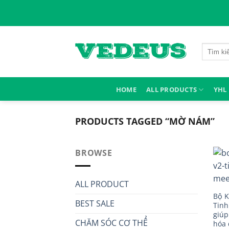
Skip
to
content
Search
for:
HOME
ALL PRODUCTS
YHL
PRODUCTS TAGGED “MỜ NÁM”
BROWSE
ALL PRODUCT
Bộ K
BEST SALE
Tinh
giúp
CHĂM SÓC CƠ THỂ
hóa 