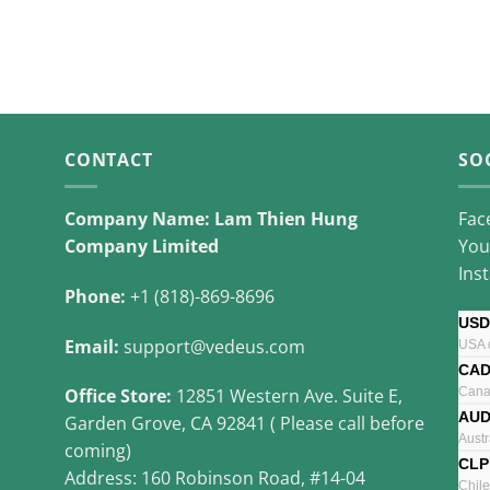
CONTACT
SO
Company Name: Lam Thien Hung
Fac
Company Limited
You
Ins
Phone:
+1 (818)-869-8696
USD
Email:
support@vedeus.com
USA d
CA
Cana
Office Store:
12851 Western Ave. Suite E,
AU
Garden Grove, CA 92841 ( Please call before
Austr
coming)
CLP
Address: 160 Robinson Road, #14-04
Chil