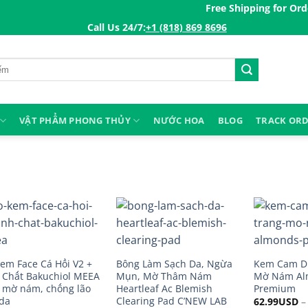
Free Shipping for Orders 
Call Us 24/7:ㅤ
+1 (818) 869 8696
VẬT PHẨM PHONG THỦY
NƯỚC HOA
BLOG
TRACK OR
em Face Cá Hồi V2 +
Bông Làm Sạch Da, Ngừa
Kem Cam D
 Chất Bakuchiol MEEA
Mụn, Mờ Thâm Nám
Mờ Nám Al
 mờ nám, chống lão
Heartleaf Ac Blemish
Premium
da
Clearing Pad C’NEW LAB
62.99
USD