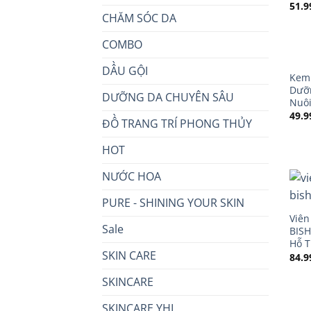
51.9
CHĂM SÓC DA
COMBO
DẦU GỘI
Kem 
Dưỡ
DƯỠNG DA CHUYÊN SÂU
Nuôi
49.9
ĐỒ TRANG TRÍ PHONG THỦY
HOT
NƯỚC HOA
PURE - SHINING YOUR SKIN
Viên
Sale
BISH
Hỗ 
SKIN CARE
84.9
SKINCARE
SKINCARE YHL