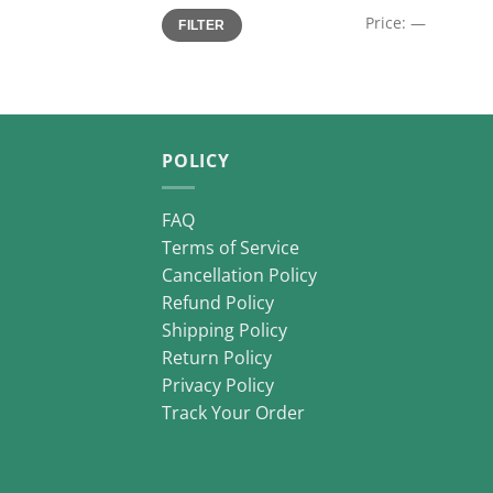
Min
Max
Price:
—
FILTER
price
price
POLICY
FAQ
Terms of Service
Cancellation Policy
Refund Policy
Shipping Policy
Return Policy
Privacy Policy
Track Your Order