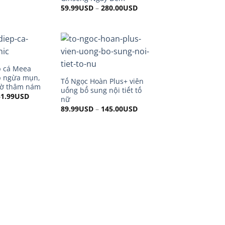
59.99
USD
–
280.00
USD
p cá Meea
p ngừa mụn,
Tố Ngọc Hoàn Plus+ viên
mờ thâm nám
uống bổ sung nội tiết tố
riginal
51.99
USD
Current
nữ
rice
price
89.99
USD
–
145.00
USD
was:
is:
55.00USD.
51.99USD.