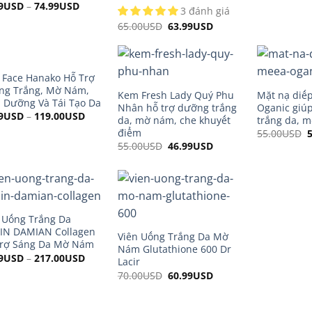
9
USD
–
74.99
USD
3 đánh giá
65.00
USD
Original
63.99
USD
Current
price
price
was:
is:
65.00USD.
63.99USD.
Face Hanako Hỗ Trợ
ng Trắng, Mờ Nám,
Kem Fresh Lady Quý Phu
Mặt nạ diế
 Dưỡng Và Tái Tạo Da
Nhân hỗ trợ dưỡng trắng
Oganic giú
9
USD
–
119.00
USD
da, mờ nám, che khuyết
trắng da, 
điểm
55.00
USD
O
p
55.00
USD
Original
46.99
USD
Current
price
price
was:
is:
55.00USD.
46.99USD.
 Uống Trắng Da
IN DAMIAN Collagen
Viên Uống Trắng Da Mờ
Trợ Sáng Da Mờ Nám
Nám Glutathione 600 Dr
9
USD
–
217.00
USD
Lacir
70.00
USD
Original
60.99
USD
Current
price
price
was:
is:
70.00USD.
60.99USD.