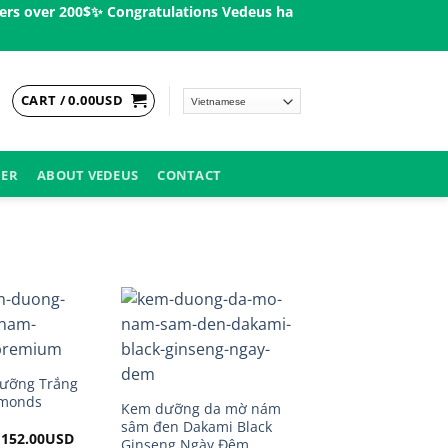
over 200$ㅤ✨
Congratulations Vedeus has been present in more than
CART /
0.00
USD
DER
ABOUT VEDEUS
CONTACT
ưỡng Trắng
monds
Kem dưỡng da mờ nám
sâm đen Dakami Black
–
152.00
USD
Ginseng Ngày Đêm