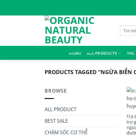
Skip
to
content
Search
for:
HOME
ALL PRODUCTS
YHL
PRODUCTS TAGGED “NGỪA BIẾN
BROWSE
ALL PRODUCT
Trà 
BEST SALE
trợ 
ngừa
CHĂM SÓC CƠ THỂ
đườ