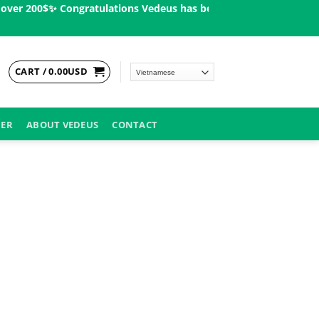
r 200$ㅤ✨
Congratulations Vedeus has been present in more than 20
CART /
0.00
USD
DER
ABOUT VEDEUS
CONTACT