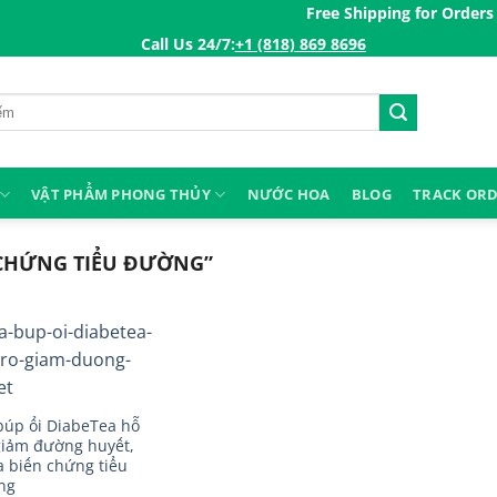
Free Shipping for Orders ove
Call Us 24/7:ㅤ
+1 (818) 869 8696
VẬT PHẨM PHONG THỦY
NƯỚC HOA
BLOG
TRACK OR
 CHỨNG TIỂU ĐƯỜNG”
búp ổi DiabeTea hỗ
giảm đường huyết,
 biến chứng tiểu
ng