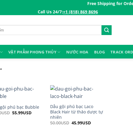
Free Shipping for Orders 
Call Us 24/7:ㅤ
+1 (818) 869 8696
VẬT PHẨM PHONG THỦY
NƯỚC HOA
BLOG
TRACK OR
”
Dầu gội phủ bạc Laco
gội phủ bạc Bubble
Black Hair từ thảo dược tự
0
USD
Original
55.99
USD
Current
price
price
nhiên
was:
is:
50.00
USD
Original
45.99
USD
Current
65.00USD.
55.99USD.
price
price
was:
is: