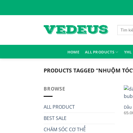
Skip
to
content
Search
for:
HOME
ALL PRODUCTS
YHL
PRODUCTS TAGGED “NHUỘM TÓC
BROWSE
ALL PRODUCT
Dầu 
65.0
BEST SALE
CHĂM SÓC CƠ THỂ