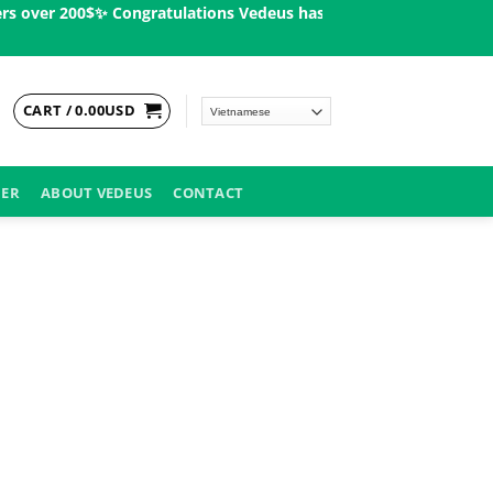
over 200$ㅤ✨
Congratulations Vedeus has been present in more than
CART /
0.00
USD
DER
ABOUT VEDEUS
CONTACT