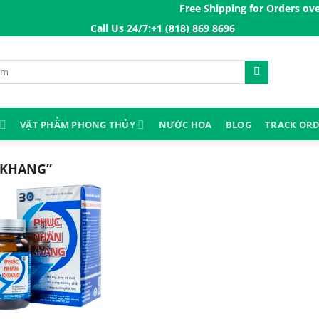
Free Shipping for Orders over 2
Call Us 24/7:ㅤ
+1 (818) 869 8696
VẬT PHẨM PHONG THỦY
NƯỚC HOA
BLOG
TRACK OR
 KHANG”