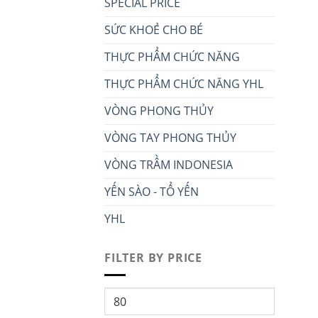
SPECIAL PRICE
SỨC KHOẺ CHO BÉ
THỰC PHẨM CHỨC NĂNG
THỰC PHẨM CHỨC NĂNG YHL
VÒNG PHONG THỦY
VÒNG TAY PHONG THỦY
VÒNG TRẦM INDONESIA
YẾN SÀO - TỔ YẾN
YHL
FILTER BY PRICE
Min
price