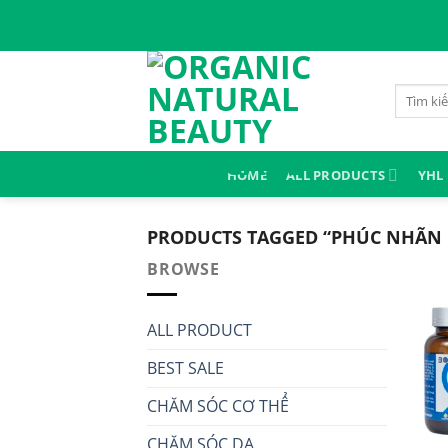
Skip
to
content
Search
for:
HOME
ALL PRODUCTS
YHL
PRODUCTS TAGGED “PHÚC NHÃN
BROWSE
ALL PRODUCT
BEST SALE
CHĂM SÓC CƠ THỂ
CHĂM SÓC DA