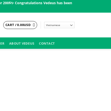
00$ㅤ✨
Congratulations Vedeus has been present in more than 200 co
CART /
0.00
USD
DER
ABOUT VEDEUS
CONTACT