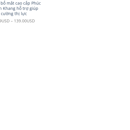
 bổ mắt cao cấp Phúc
 Khang hỗ trợ giúp
 cường thị lực
9
USD
–
139.00
USD