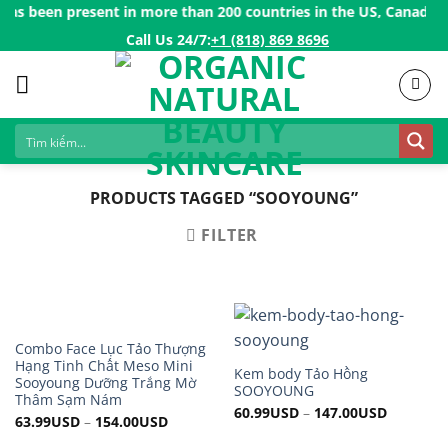
Skip
as been present in more than 200 countries in the US, Canada, Au
to
Call Us 24/7:ㅤ
+1 (818) 869 8696
content
PRODUCTS TAGGED “SOOYOUNG”
FILTER
Combo Face Lục Tảo Thượng
Hạng Tinh Chất Meso Mini
Kem body Tảo Hồng
Sooyoung Dưỡng Trắng Mờ
SOOYOUNG
Thâm Sạm Nám
60.99
USD
–
147.00
USD
63.99
USD
–
154.00
USD