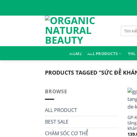
Skip
to
content
Search
for:
HOME
ALL PRODUCTS
YHL
PRODUCTS TAGGED “SỨC ĐỀ KHÁ
BROWSE
ALL PRODUCT
GP-K
BEST SALE
tăng
khán
CHĂM SÓC CƠ THỂ
139.