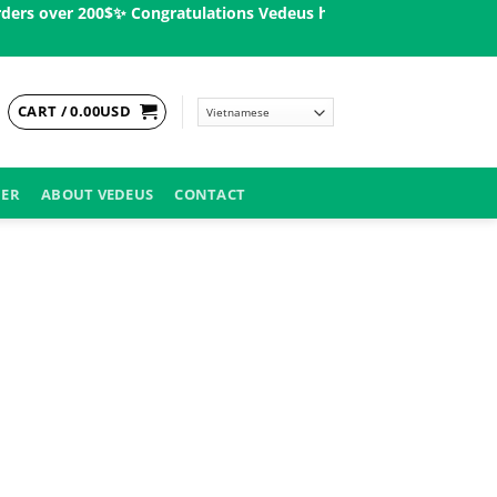
s over 200$ㅤ✨
Congratulations Vedeus has been present in more th
CART /
0.00
USD
DER
ABOUT VEDEUS
CONTACT