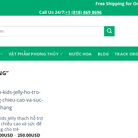
Free Shipping for Order
Call Us 24/7:ㅤ
+1 (818) 869 8696
VẬT PHẨM PHONG THỦY
NƯỚC HOA
BLOG
TRACK OR
NG”
ids Jelly thạch hỗ trợ
 chiều cao và sức đề
g cho trẻ
00
USD
–
250.00
USD