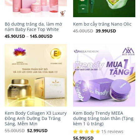
Bộ dưỡng trắng da, làm mờ
Kem bơ cấy trắng Nano Olic
nám Baby Face Top White
45.00
USD
Original
39.99
USD
Current
price
price
45.90
USD
–
145.00
USD
was:
is:
45.00USD.
39.99USD.
Kem Body Collagen X3 Luxury
Kem Body Trendy MEEA
Đông Anh Dưỡng Da Trắng
dưỡng trắng toàn thân (Tặng
Sáng, Mềm Mịn
kèm 1 ủ trắng)
55.00
USD
Original
52.99
USD
Current
15 reviews
price
price
56.99
USD
was:
is: