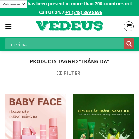
Skip
ns Vedeus has been present in more than 200 countries in the US,
to
Call Us 24/7:ㅤ
+1 (818) 869 8696
content
PRODUCTS TAGGED “TRẮNG DA”
FILTER