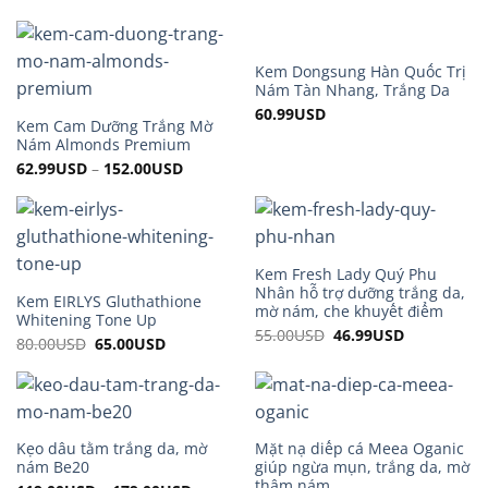
55.00USD.
52.99USD.
Kem Dongsung Hàn Quốc Trị
Nám Tàn Nhang, Trắng Da
60.99
USD
Kem Cam Dưỡng Trắng Mờ
Nám Almonds Premium
62.99
USD
–
152.00
USD
Kem Fresh Lady Quý Phu
Nhân hỗ trợ dưỡng trắng da,
Kem EIRLYS Gluthathione
mờ nám, che khuyết điểm
Whitening Tone Up
55.00
USD
Original
46.99
USD
Current
80.00
USD
Original
65.00
USD
Current
price
price
price
price
was:
is:
was:
is:
55.00USD.
46.99USD.
80.00USD.
65.00USD.
Kẹo dâu tằm trắng da, mờ
Mặt nạ diếp cá Meea Oganic
nám Be20
giúp ngừa mụn, trắng da, mờ
thâm nám