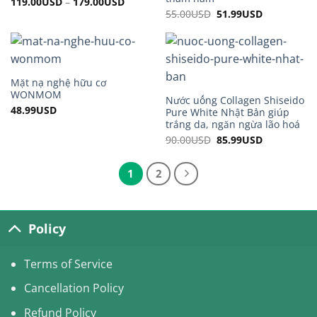
119.00
USD
–
179.00
USD
55.00
USD
Original
51.99
USD
Current
price
price
was:
is:
55.00USD.
51.99USD.
Mặt nạ nghệ hữu cơ
WONMOM
Nước uống Collagen Shiseido
48.99
USD
Pure White Nhật Bản giúp
trắng da, ngăn ngừa lão hoá
90.00
USD
Original
85.99
USD
Current
price
price
was:
is:
90.00USD.
85.99USD.
1
2
Policy
Terms of Service
Cancellation Policy
Refund Policy