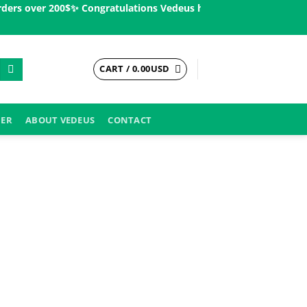
s over 200$ㅤ✨
Congratulations Vedeus has been present in more th
CART /
0.00
USD
DER
ABOUT VEDEUS
CONTACT