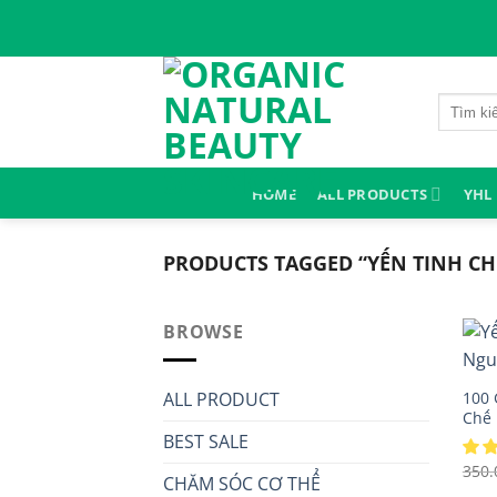
Skip
to
content
Search
for:
HOME
ALL PRODUCTS
YHL
PRODUCTS TAGGED “YẾN TINH CH
BROWSE
ALL PRODUCT
100 
Chế 
BEST SALE
350.
CHĂM SÓC CƠ THỂ