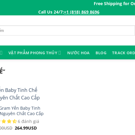
Free Shipping for Order
Call Us 24/7:ㅤ
+1 (818) 869 8696
VẬT PHẨM PHONG THỦY
NƯỚC HOA
BLOG
TRACK OR
Ế”
Gram Yến Baby Tinh
Nguyên Chất Cao Cấp
6 đánh giá
00
USD
Original
264.99
USD
Current
price
price