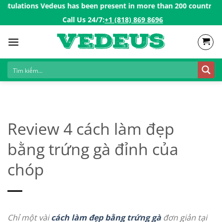
Skip
ations Vedeus has been present in more than 200 countries in th
to
Call Us 24/7:ㅤ
+1 (818) 869 8696
content
Review 4 cách làm đẹp
bằng trứng gà đỉnh của
chóp
Chỉ một vài
cách làm đẹp bằng trứng gà
đơn giản tại