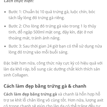
Cách thực hiện:
Bước 1: Chuẩn bị 10 quả trứng gà, luộc chín, bóc
tách lấy lòng đỏ trứng gà riêng.
Bước 2: Cho lòng đỏ trứng gà vào trong 1 lọ thủy
tinh, đổ ngập 500ml mật ong, đậy kín, đặt ở nơi
thoáng mát, tránh ánh nắng.
Bước 3: Sau thời gian 24 giờ bạn có thể sử dụng nửa
lòng đỏ trứng vào mỗi buổi sáng.
Đặc biệt hơn nữa, công thức này cực kỳ có hiệu quả với
làn da khô ráp, bổ sung các dưỡng chất kích thích sản
sinh Collagen.
Cách làm đẹp bằng trứng gà & chanh
Cách làm đẹp bằng trứng gà
và chanh là hỗn hợp hỗ
trợ se khít lỗ chân lông vô cùng tốt. Hơn nữa, lượng axit
có trong chanh sẽ giúp cho làn da có thể trắng đều tự