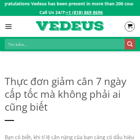
Skip
tulations Vedeus has been present in more than 200 countries in
to
Call Us 24/7:ㅤ
+1 (818) 869 8696
content
Thực đơn giảm cân 7 ngày
cấp tốc mà không phải ai
cũng biết
Bạn có biết, khi tỉ lệ cân nặng của bạn càng có dấu hiệu