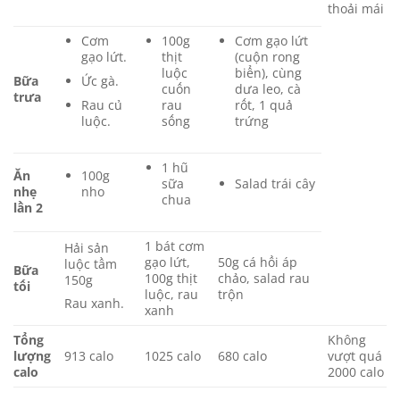
thoải mái
Cơm
100g
Cơm gạo lứt
gạo lứt.
thịt
(cuộn rong
luộc
biển), cùng
Ức gà.
Bữa
cuốn
dưa leo, cà
trưa
Rau củ
rau
rốt, 1 quả
luộc.
sống
trứng
1 hũ
Ăn
100g
sữa
Salad trái cây
nhẹ
nho
chua
lần 2
1 bát cơm
Hải sản
gạo lứt,
50g cá hồi áp
luộc tầm
Bữa
100g thịt
chảo, salad rau
150g
tối
luộc, rau
trộn
Rau xanh.
xanh
Tổng
Không
lượng
913 calo
1025 calo
680 calo
vượt quá
calo
2000 calo