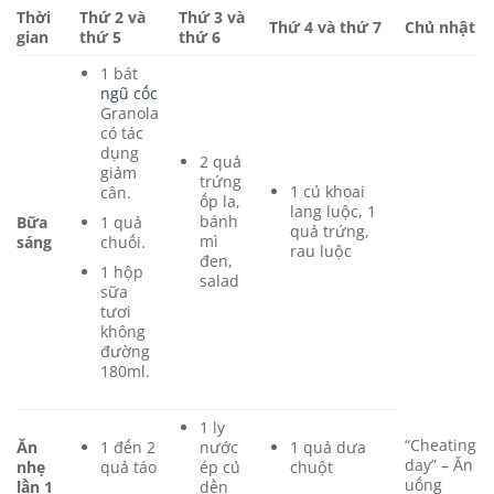
Thời
Thứ 2 và
Thứ 3 và
Thứ 4 và thứ 7
Chủ nhật
gian
thứ 5
thứ 6
1 bát
ngũ cốc
Granola
có tác
dụng
2 quả
giảm
trứng
1 củ khoai
cân.
ốp la,
lang luộc, 1
bánh
1 quả
Bữa
quả trứng,
mì
chuối.
sáng
rau luộc
đen,
1 hộp
salad
sữa
tươi
không
đường
180ml.
1 ly
“Cheating
Ăn
1 đến 2
nước
1 quả dưa
day” – Ăn
nhẹ
quả táo
ép củ
chuột
uống
lần 1
dền