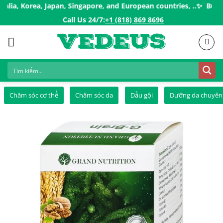
Skip
Korea, Japan, Singapore, and European countries, ..✨
Buy More 
to
Call Us 24/7:ㅤ
+1 (818) 869 8696
content
Chăm sóc cơ thể
Chăm sóc da
Dầu gội
Dưỡng da chuyên