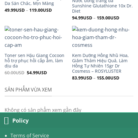
Nước uống trắng da
Da Săn Chắc, Mịn Màng
Sunshine Glutathione 10x Dr.
49.99
USD
–
119.00
USD
Diet
94.99
USD
–
159.00
USD
Toner sen Hậu Giang Cocoon
Kem Dưỡng Hồng Nhũ Hoa,
hỗ trợ phục hồi cấp ẩm, làm
Giảm Thâm Hiệu Quả, Làm
dịu da
Hồng Tự Nhiên 15gr Dr
Cosmess – ROSYLUSTER
60.00
USD
Original
54.99
USD
Current
price
price
83.99
USD
–
155.00
USD
was:
is:
60.00USD.
54.99USD.
SẢN PHẨM VỪA XEM
Không có sản phẩm xem gần đây
Policy
Terms of Service