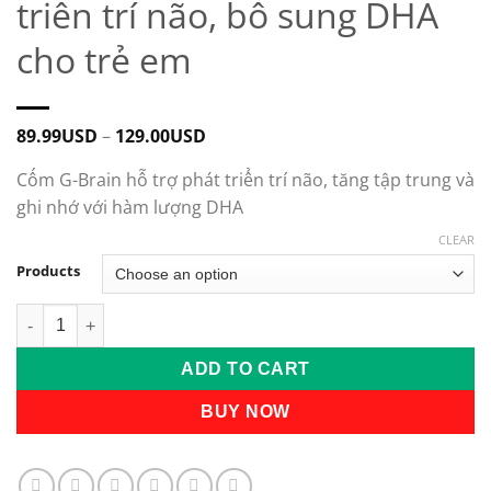
triển trí não, bổ sung DHA
cho trẻ em
89.99
USD
–
129.00
USD
Cốm G-Brain hỗ trợ phát triển trí não, tăng tập trung và
ghi nhớ với hàm lượng DHA
CLEAR
Products
Cốm G-Brain hỗ trợ phát triển trí não, bổ sung DHA cho trẻ e
ADD TO CART
BUY NOW