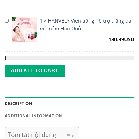
trợ
giảm
1
×
HANVELY Viên uống hỗ trợ trắng da,
đường
HANVELY
huyết,
Viên
mờ nám Hàn Quốc
ngừa
uống
130.99
USD
biến
hỗ
chứng
trợ
tiểu
trắng
đường
da,
mờ
ADD ALL TO CART
nám
Hàn
Quốc
DESCRIPTION
ADDITIONAL INFORMATION
Tóm tắt nội dung