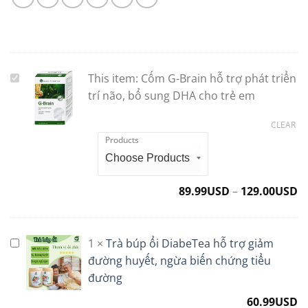
This item:
Cốm G-Brain hỗ trợ phát triển
Cốm
G-
trí não, bổ sung DHA cho trẻ em
Brain
CLEAR
hỗ
Products
trợ
phát
triển
trí
89.99
USD
–
129.00
USD
não,
bổ
sung
1
×
Trà búp ổi DiabeTea hỗ trợ giảm
Trà
DHA
búp
đường huyết, ngừa biến chứng tiểu
cho
ổi
đường
trẻ
DiabeTea
em
60.99
USD
hỗ