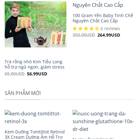
100 Gram Yến Baby Tinh Chế
Nguyên Chất Cao Cấp
6 reviews
350.00
USD
Original
264.99
USD
Current
price
price
was:
is:
350.00USD.
264.99US
Trà rồng nhỏ Kim Tiểu Long
hỗ trợ ngủ ngon, giảm stress
65.00
USD
Original
56.99
USD
Current
price
price
was:
is:
65.00USD.
56.99USD.
SẢN PHẨM MỚI
Kem Dưỡng Tomtittot Retinol
3X Cream Dưỡng Ẩm Hỗ Trợ