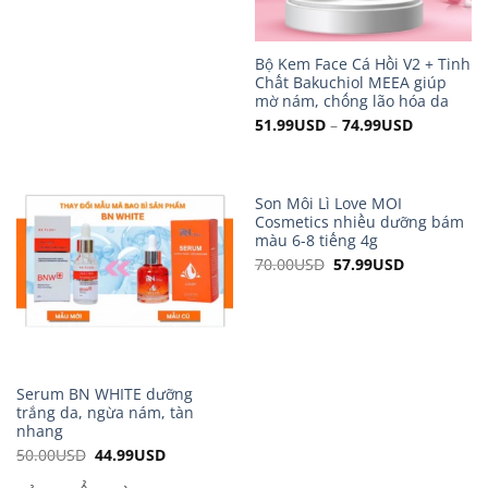
45.00USD.
43.99USD.
Bộ Kem Face Cá Hồi V2 + Tinh
Chất Bakuchiol MEEA giúp
mờ nám, chống lão hóa da
51.99
USD
–
74.99
USD
Son Môi Lì Love MOI
Cosmetics nhiều dưỡng bám
màu 6-8 tiếng 4g
70.00
USD
Original
57.99
USD
Current
price
price
was:
is:
70.00USD.
57.99USD.
Serum BN WHITE dưỡng
trắng da, ngừa nám, tàn
nhang
50.00
USD
Original
44.99
USD
Current
price
price
was:
is: