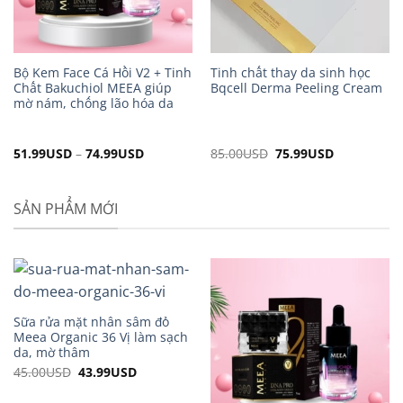
Bộ Kem Face Cá Hồi V2 + Tinh
Tinh chất thay da sinh học
Chất Bakuchiol MEEA giúp
Bqcell Derma Peeling Cream
mờ nám, chống lão hóa da
51.99
USD
–
74.99
USD
85.00
USD
Original
75.99
USD
Current
price
price
was:
is:
85.00USD.
75.99USD.
SẢN PHẨM MỚI
Sữa rửa mặt nhân sâm đỏ
Meea Organic 36 Vị làm sạch
da, mờ thâm
45.00
USD
Original
43.99
USD
Current
price
price
was:
is: