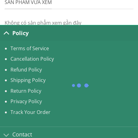
SẢN PHẨM VỪA XEM
50.00USD.
44.99USD.
Không có sản phẩm xem gần đây
Policy
Terms of Service
Cancellation Policy
Refund Policy
Shipping Policy
Return Policy
Privacy Policy
Track Your Order
Contact