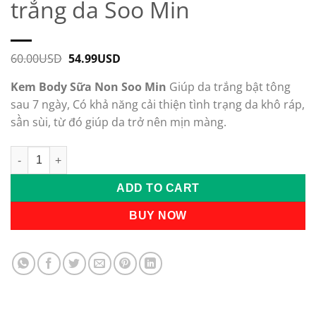
trắng da Soo Min
60.00
USD
Original
54.99
USD
Current
price
price
was:
is:
Kem Body Sữa Non Soo Min
Giúp da trắng bật tông
60.00USD.
54.99USD.
sau 7 ngày, Có khả năng cải thiện tình trạng da khô ráp,
sần sùi, từ đó giúp da trở nên mịn màng.
Kem body sữa non dưỡng trắng da Soo Min quantity
Alternative:
ADD TO CART
BUY NOW