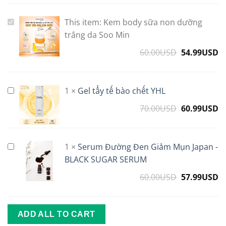
This item:
Kem body sữa non dưỡng
Kem
body
trắng da Soo Min
sữa
60.00
USD
54.99
USD
non
dưỡng
trắng
1
×
Gel tẩy tế bào chết YHL
Gel
da
tẩy
Soo
70.00
USD
Original
60.99
USD
C
tế
Min
price
p
bào
was:
is
chết
70.00USD.
6
1
×
Serum Đường Đen Giảm Mụn Japan -
Serum
YHL
Đường
BLACK SUGAR SERUM
Đen
60.00
USD
Original
57.99
USD
C
Giảm
price
p
Mụn
was:
is
Japan
60.00USD.
5
ADD ALL TO CART
-