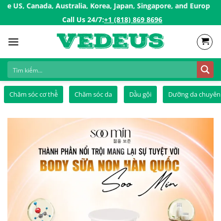
Skip
anada, Australia, Korea, Japan, Singapore, and European countri
to
Call Us 24/7:ㅤ
+1 (818) 869 8696
content
Chăm sóc cơ thể
Chăm sóc da
Dầu gội
Dưỡng da chuyên