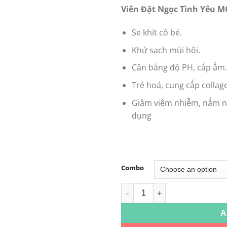
Viên Đặt Ngọc Tình Yêu
Se khít cô bé.
Khử sạch mùi hôi.
Cân bằng độ PH, cấp ẩm.
Trẻ hoá, cung cấp collage
Giảm viêm nhiễm, nấm ng
dụng
Combo
Viên Đặt Ngọc Tình Yêu MOO
A