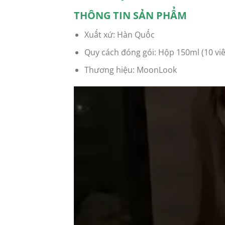
THÔNG TIN SẢN PHẨM
Xuất xứ: Hàn Quốc
Quy cách đóng gói: Hộp 150ml (10 vi
Thương hiệu: MoonLook