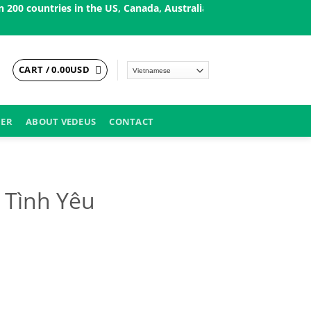
ies in the US, Canada, Australia, Korea, Japan, Singapore, and E
CART /
0.00
USD
DER
ABOUT VEDEUS
CONTACT
 Tình Yêu