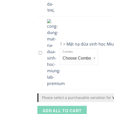
và
chống
nhăn
da
YHL
1
×
Mặt nạ dừa sinh học Mi
Combo
Mặt
nạ
dừa
sinh
học
Miung
Lab
Premium
Please select a purchasable variation for
ADD ALL TO CART