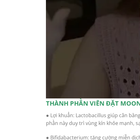
THÀNH PHẦN VIÊN ĐẶT MOO
● Lợi khuẩn: Lactobacillus giúp cân bằn
phần này duy trì vùng kín khỏe mạnh, sạ
● Bifidabacterium: tăng cường miễn dịch,