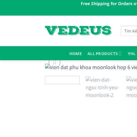
Skip
Free Shipping for Orders over 200$ㅤ✨
to
content
Search
for:
HOME
ALL PRODUCTS
YHL