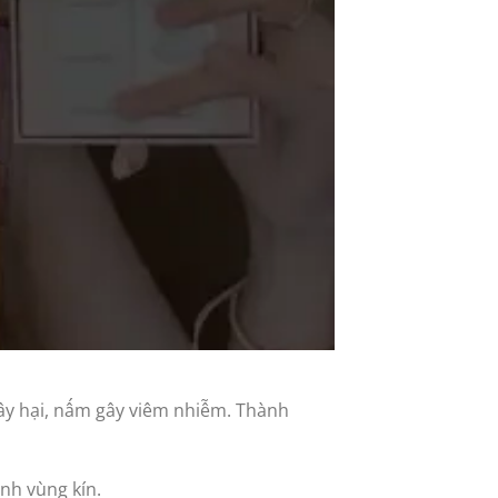
 gây hại, nấm gây viêm nhiễm. Thành
inh vùng kín.