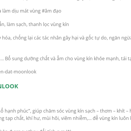
à làm dịu mát vùng #âm đạo
ẩn, làm sạch, thanh lọc vùng kín
 hóa, chống lại các tác nhân gây hại và gốc tự do, ngăn ng
,… Bổ sung dưỡng chất và ẩm cho vùng kín khỏe mạnh, tái tạ
NLOOK
 sổ hạnh phúc”, giúp chăm sóc vùng kín sạch – thơm – khít –
ững tạp chất, khí hư, mùi hôi, viêm nhiễm,… để vùng kín luôn