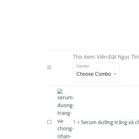
This item:
Viên Đặt Ngọc T
Combo
Viên
Đặt
Ngọc
Tình
Yêu
MOONLOOK
1
×
Serum dưỡng trắng và c
Serum
dưỡng
trắng