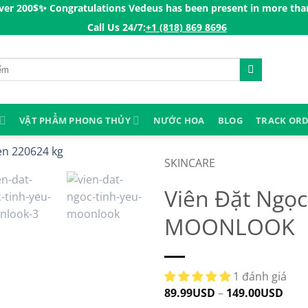
Congratulations Vedeus has been present in more than 200 countr
Call Us 24/7:ㅤ
+1 (818) 869 8696
VẬT PHẨM PHONG THỦY
NƯỚC HOA
BLOG
TRACK OR
SKINCARE
Viên Đặt Ngọc
MOONLOOK
1 đánh giá
89.99
USD
–
149.00
USD