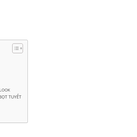
NLOOK
BỌT TUYẾT