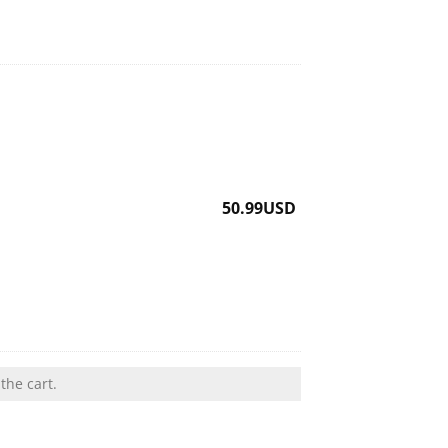
70.00USD.
is:
60.99USD.
50.99
USD
the cart.