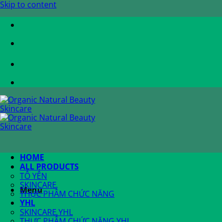
Skip to content
HOME
ALL PRODUCTS
TỔ YẾN
SKINCARE
Menu
THỰC PHẨM CHỨC NĂNG
YHL
SKINCARE YHL
THỰC PHẨM CHỨC NĂNG YHL