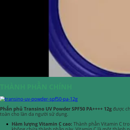
THÀNH PHẦN CHÍNH
Phấn phủ Transino UV Powder
SPF
50 PA++++ 12g
được chi
toàn cho làn da người sử dụng.
Hàm lượng Vitamin C cao:
Thành phần Vitamin C tr
không chứa thành phần này. Vitamin C là một thành ph