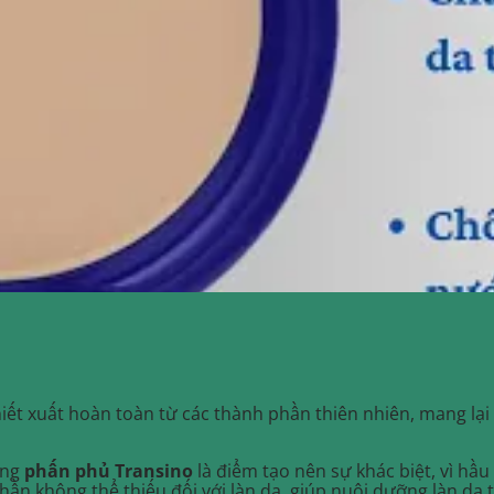
ết xuất hoàn toàn từ các thành phần thiên nhiên, mang lại 
ong
phấn phủ Transino
là điểm tạo nên sự khác biệt, vì hầ
ần không thể thiếu đối với làn da, giúp nuôi dưỡng làn da 