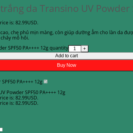
trắng da Transino UV Powder
rice is: 82.99USD.
ao, che phủ mịn màng, còn giúp dưỡng ẩm cho làn da được
 chảy mồ hôi.
er SPF50 PA++++ 12g quantity
Add to cart
Buy Now
r SPF50 PA++++ 12g
 UV Powder SPF50 PA++++ 12g
rice is: 82.99USD.
rice is: 82.99USD.