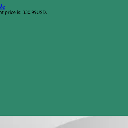
uốc
t price is: 330.99USD.