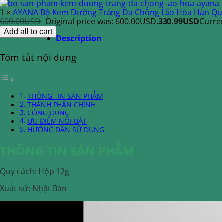
1
×
AYANA Bộ Kem Dưỡng Trắng Da Chống Lão Hóa Hàn Q
600.00
USD
Original price was: 600.00USD.
330.99
USD
Curren
Add all to cart
Description
Tóm tắt nội dung
THÔNG TIN SẢN PHẨM
THÀNH PHẦN CHÍNH
CÔNG DỤNG
ƯU ĐIỂM NỔI BẬT
HƯỚNG DẪN SỬ DỤNG
THÔNG TIN SẢN PHẨM
Quy cách: Hộp 12g
Xuất sứ: Nhật Bản