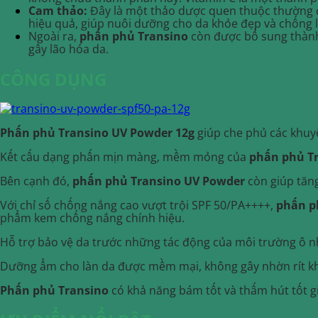
Cam thảo:
Đây là một thảo dược quen thuộc thường đư
hiệu quả, giúp nuôi dưỡng cho da khỏe đẹp và chống lạ
Ngoài ra,
phấn phủ Transino
còn được bổ sung thành 
gây lão hóa da.
CÔNG DỤNG
Phấn phủ Transino UV Powder 12g
giúp che phủ các khuy
Kết cấu dạng phấn mịn màng, mềm mỏng của
phấn phủ T
Bên cạnh đó,
phấn phủ Transino UV Powder
còn giúp tăn
Với chỉ số chống nắng cao vượt trội SPF 50/PA++++,
phấn p
phẩm kem chống nắng chính hiệu.
Hỗ trợ bảo vệ da trước những tác động của môi trường ô nhi
Dưỡng ẩm cho làn da được mềm mại, không gây nhờn rít khi
Phấn phủ Transino
có khả năng bám tốt và thấm hút tốt gi