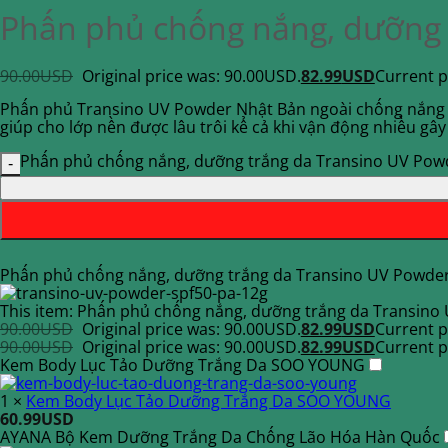
Phấn phủ chống nắng, dưỡng 
90.00
USD
Original price was: 90.00USD.
82.99
USD
Current p
Phấn phủ Transino UV Powder Nhật Bản ngoài chống nắng c
giúp cho lớp nền được lâu trôi kể cả khi vận động nhiều gây
Phấn phủ chống nắng, dưỡng trắng da Transino UV Powd
Phấn phủ chống nắng, dưỡng trắng da Transino UV Powde
This item:
Phấn phủ chống nắng, dưỡng trắng da Transino
90.00
USD
Original price was: 90.00USD.
82.99
USD
Current p
90.00
USD
Original price was: 90.00USD.
82.99
USD
Current p
Kem Body Lục Tảo Dưỡng Trắng Da SOO YOUNG
1
×
Kem Body Lục Tảo Dưỡng Trắng Da SOO YOUNG
60.99
USD
AYANA Bộ Kem Dưỡng Trắng Da Chống Lão Hóa Hàn Quốc