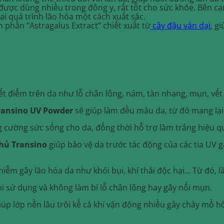
ợc dùng nhiều trong đông y, rất tốt cho sức khỏe. Bên cạ
i quá trình lão hóa một cách xuất sắc.
phần “Astragalus Extract” chiết xuất từ
cây đậu ván dại
, g
ết điểm trên da như lỗ chân lông, nám, tàn nhang, mụn, vế
ransino UV Powder
sẽ giúp làm đều màu da, từ đó mang lại
g cường sức sống cho da, đồng thời hỗ trợ làm trắng hiệu q
hủ Transino
giúp bảo vệ da trước tác động của các tia UV 
ễm gây lão hóa da như khói bụi, khí thải độc hại… Từ đó, l
 sử dụng và không làm bí lỗ chân lông hay gây nổi mụn.
úp lớp nền lâu trôi kể cả khi vận động nhiều gây chảy mồ hô