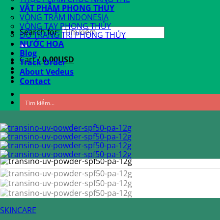
VẬT PHẨM PHONG THỦY
VÒNG TRẦM INDONESIA
VÒNG TAY PHONG THỦY
Search for:
ĐỒ TRANG TRÍ PHONG THỦY
NƯỚC HOA
Blog
Cart /
0.00
USD
Track Order
About Vedeus
Contact
SKINCARE