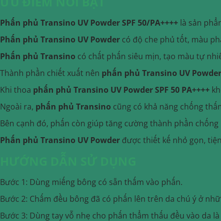
ƯU ĐIỂM NỔI BẬT
Phấn phủ Transino UV Powder SPF 50/PA++++
là sản phẩ
Phấn phủ Transino UV Powder
có độ che phủ tốt, màu phấ
Phấn phủ Transino
có chất phấn siêu mịn, tạo màu tự nhi
Thành phần chiết xuất nên
phấn phủ Transino UV Powder
Khi thoa
phấn phủ Transino UV Powder SPF 50 PA++++
kh
Ngoài ra,
phấn phủ Transino
cũng có khả năng chống thấm 
Bên cạnh đó, phấn còn giúp tăng cường thành phần chống 
Phấn phủ Transino UV Powder
được thiết kế nhỏ gọn, tiệ
HƯỚNG DẪN SỬ DỤNG
Bước 1: Dùng miếng bông có sẵn thấm vào phấn.
Bước 2: Chấm đều bông đã có phấn lên trên da chú ý ở nhữ
Bước 3: Dùng tay vỗ nhẹ cho phấn thẩm thấu đều vào da là