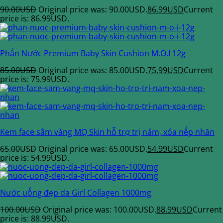
90.00
USD
Original price was: 90.00USD.
86.99
USD
Current
price is: 86.99USD.
Phấn Nước Premium Baby Skin Cushion M.O.I 12g
85.00
USD
Original price was: 85.00USD.
75.99
USD
Current
price is: 75.99USD.
Kem face sâm vàng MQ Skin hỗ trợ trị nám, xóa nếp nhăn
65.00
USD
Original price was: 65.00USD.
54.99
USD
Current
price is: 54.99USD.
Nước uống đẹp da Girl Collagen 1000mg
100.00
USD
Original price was: 100.00USD.
88.99
USD
Current
price is: 88.99USD.