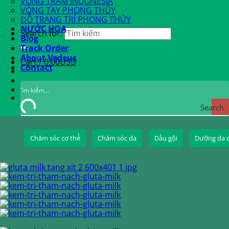
VÒNG TRẦM INDONESIA
VÒNG TAY PHONG THỦY
ĐỒ TRANG TRÍ PHONG THỦY
NƯỚC HOA
Search for:
Blog
Track Order
About Vedeus
Cart /
0.00
USD
Contact
Search
Chăm sóc cơ thể
Chăm sóc da
Dầu gội
Dưỡng da 