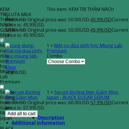
KEM
This item:
KEM TRỊ THÂM NÁCH
TRỊ
GLUTA MILK
THÂM
50.00
USD
Original price was: 50.00USD.
45.99
USD
Current
NÁCH
price is: 45.99USD.
GLUTA
50.00
USD
Original price was: 50.00USD.
45.99
USD
Current
MILK
price is: 45.99USD.
Mặt
1
×
Mặt nạ dừa sinh học Miung Lab
nạ
Premium
dừa
Combo
sinh
học
Clear
Miung
50.99
USD
Lab
Premium
Serum
1
×
Serum Đường Đen Giảm Mụn
Đường
Japan - BLACK SUGAR SERUM
Đen
60.00
USD
Original price was: 60.00USD.
57.99
USD
Current
Giảm
price is: 57.99USD.
Mụn
Add all to cart
Description
Japan
Additional information
-
BLACK