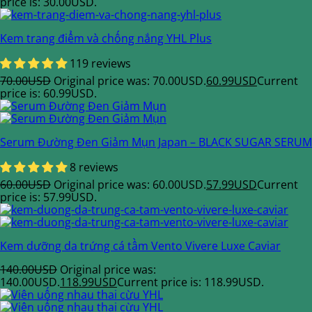
price is: 30.00USD.
Kem trang điểm và chống nắng YHL Plus
119 reviews
70.00
USD
Original price was: 70.00USD.
60.99
USD
Current
price is: 60.99USD.
Serum Đường Đen Giảm Mụn Japan – BLACK SUGAR SERUM
8 reviews
60.00
USD
Original price was: 60.00USD.
57.99
USD
Current
price is: 57.99USD.
Kem dưỡng da trứng cá tầm Vento Vivere Luxe Caviar
140.00
USD
Original price was:
140.00USD.
118.99
USD
Current price is: 118.99USD.