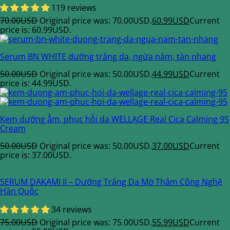
119 reviews
70.00
USD
Original price was: 70.00USD.
60.99
USD
Current
price is: 60.99USD.
Serum BN WHITE dưỡng trắng da, ngừa nám, tàn nhang
50.00
USD
Original price was: 50.00USD.
44.99
USD
Current
price is: 44.99USD.
Kem dưỡng ẩm, phục hồi da WELLAGE Real Cica Calming 95
Cream
50.00
USD
Original price was: 50.00USD.
37.00
USD
Current
price is: 37.00USD.
SERUM DAKAMI II – Dưỡng Trắng Da Mờ Thâm Công Nghệ
Hàn Quốc
34 reviews
75.00
USD
Original price was: 75.00USD.
55.99
USD
Current