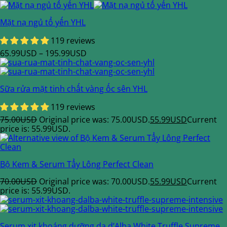
Mặt nạ ngủ tổ yến YHL
119 reviews
65.99
USD
–
195.99
USD
Sữa rửa mặt tinh chất vàng ốc sên YHL
119 reviews
75.00
USD
Original price was: 75.00USD.
55.99
USD
Current
price is: 55.99USD.
Bộ Kem & Serum Tẩy Lông Perfect Clean
70.00
USD
Original price was: 70.00USD.
55.99
USD
Current
price is: 55.99USD.
Serum xịt khoáng dưỡng da d’Alba White Truffle Supreme