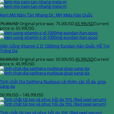
Kem Mờ Nám Tàn Nhang Dr. MH Mela Hàn Quốc
75.00
USD
Original price was: 75.00USD.
65.99
USD
Current
price is: 65.99USD.
Viên Uống Vitamin C D 1000mg Eundan Hàn Quốc Hỗ Trợ
Trắng Da
50.00
USD
Original price was: 50.00USD.
45.99
USD
Current
price is: 45.99USD.
Tinh chất Dia Spithera Nudique cải thiện sắc tố da, giúp
sáng da
50.99
USD
–
145.99
USD
Tinh chất tái tạo và phục hồi da YHL (Red peel serum)