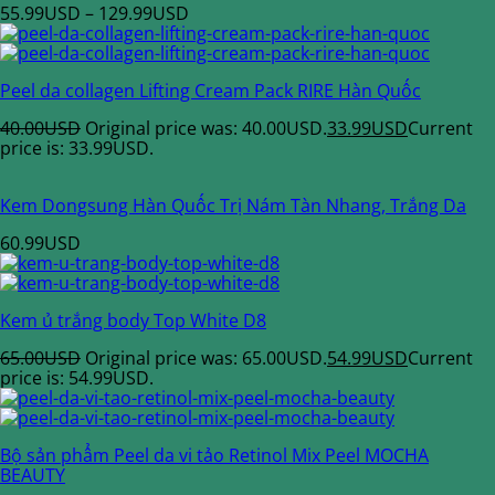
55.99
USD
–
129.99
USD
Peel da collagen Lifting Cream Pack RIRE Hàn Quốc
40.00
USD
Original price was: 40.00USD.
33.99
USD
Current
price is: 33.99USD.
Kem Dongsung Hàn Quốc Trị Nám Tàn Nhang, Trắng Da
60.99
USD
Kem ủ trắng body Top White D8
65.00
USD
Original price was: 65.00USD.
54.99
USD
Current
price is: 54.99USD.
Bộ sản phẩm Peel da vi tảo Retinol Mix Peel MOCHA
BEAUTY