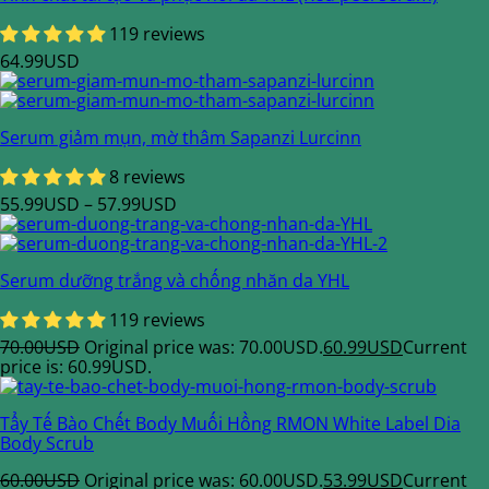
119 reviews
64.99
USD
Serum giảm mụn, mờ thâm Sapanzi Lurcinn
8 reviews
55.99
USD
–
57.99
USD
Serum dưỡng trắng và chống nhăn da YHL
119 reviews
70.00
USD
Original price was: 70.00USD.
60.99
USD
Current
price is: 60.99USD.
Tẩy Tế Bào Chết Body Muối Hồng RMON White Label Dia
Body Scrub
60.00
USD
Original price was: 60.00USD.
53.99
USD
Current