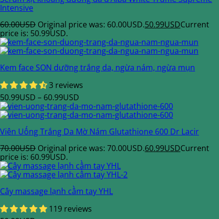
Intensive
60.00
USD
Original price was: 60.00USD.
50.99
USD
Current
price is: 50.99USD.
Kem face SON dưỡng trắng da, ngừa nám, ngừa mụn
3 reviews
50.99
USD
–
60.99
USD
Viên Uống Trắng Da Mờ Nám Glutathione 600 Dr Lacir
70.00
USD
Original price was: 70.00USD.
60.99
USD
Current
price is: 60.99USD.
Cây massage lạnh cầm tay YHL
119 reviews