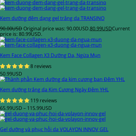
Kem dưỡng đêm dạng gel trắng da TRANSINO
90.00
USD
Original price was: 90.00USD.
80.99
USD
Current
price is: 80.99USD.
Kem Face Collagen X3 Dưỡng Da, Ngừa Mụn
8 reviews
50.99
USD
Kem dưỡng trắng da Kim Cương Ngày Đêm YHL
119 reviews
65.99
USD
–
115.99
USD
Gel dưỡng và phục hồi da VOLAYON INNOV GEL