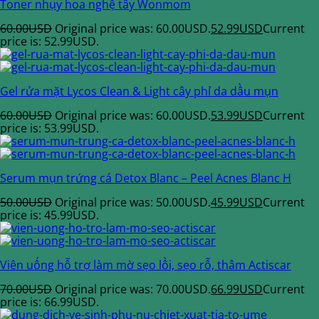
Toner nhụy hoa nghệ tây Wonmom
60.00
USD
Original price was: 60.00USD.
52.99
USD
Current
price is: 52.99USD.
Gel rửa mặt Lycos Clean & Light cây phỉ da dầu mụn
60.00
USD
Original price was: 60.00USD.
53.99
USD
Current
price is: 53.99USD.
Serum mụn trứng cá Detox Blanc – Peel Acnes Blanc H
50.00
USD
Original price was: 50.00USD.
45.99
USD
Current
price is: 45.99USD.
Viên uống hỗ trợ làm mờ sẹo lồi, sẹo rỗ, thâm Actiscar
70.00
USD
Original price was: 70.00USD.
66.99
USD
Current
price is: 66.99USD.