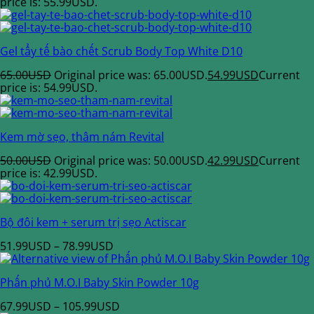
price is: 55.99USD.
Gel tẩy tế bào chết Scrub Body Top White D10
65.00
USD
Original price was: 65.00USD.
54.99
USD
Current
price is: 54.99USD.
Kem mờ sẹo, thâm nám Revital
50.00
USD
Original price was: 50.00USD.
42.99
USD
Current
price is: 42.99USD.
Bộ đôi kem + serum trị sẹo Actiscar
51.99
USD
–
78.99
USD
Phấn phủ M.O.I Baby Skin Powder 10g
67.99
USD
–
105.99
USD