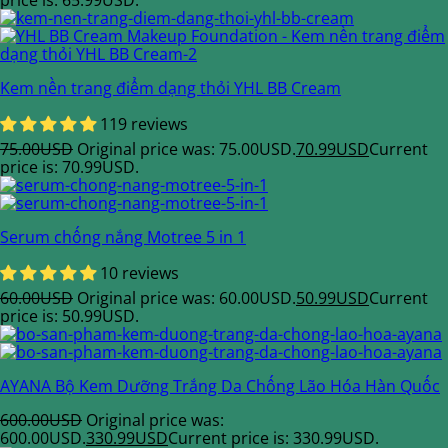
Kem nền trang điểm dạng thỏi YHL BB Cream
119 reviews
75.00
USD
Original price was: 75.00USD.
70.99
USD
Current
price is: 70.99USD.
Serum chống nắng Motree 5 in 1
10 reviews
60.00
USD
Original price was: 60.00USD.
50.99
USD
Current
price is: 50.99USD.
AYANA Bộ Kem Dưỡng Trắng Da Chống Lão Hóa Hàn Quốc
600.00
USD
Original price was:
600.00USD.
330.99
USD
Current price is: 330.99USD.