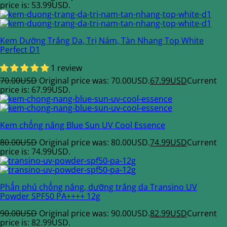
price is: 53.99USD.
Kem Dưỡng Trắng Da, Trị Nám, Tàn Nhang Top White
Perfect D1
1 review
70.00
USD
Original price was: 70.00USD.
67.99
USD
Current
price is: 67.99USD.
Kem chống nắng Blue Sun UV Cool Essence
80.00
USD
Original price was: 80.00USD.
74.99
USD
Current
price is: 74.99USD.
Phấn phủ chống nắng, dưỡng trắng da Transino UV
Powder SPF50 PA++++ 12g
90.00
USD
Original price was: 90.00USD.
82.99
USD
Current
price is: 82.99USD.