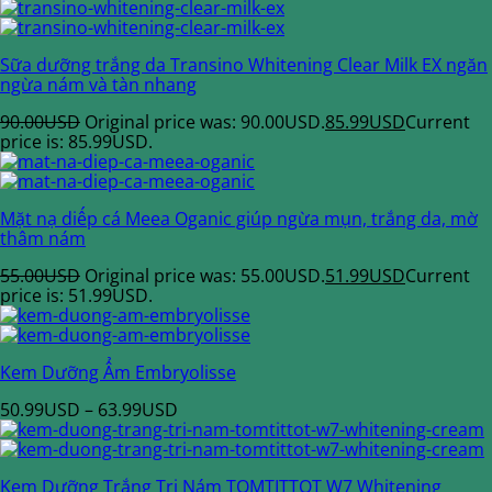
Sữa dưỡng trắng da Transino Whitening Clear Milk EX ngăn
ngừa nám và tàn nhang
90.00
USD
Original price was: 90.00USD.
85.99
USD
Current
price is: 85.99USD.
Mặt nạ diếp cá Meea Oganic giúp ngừa mụn, trắng da, mờ
thâm nám
55.00
USD
Original price was: 55.00USD.
51.99
USD
Current
price is: 51.99USD.
Kem Dưỡng Ẩm Embryolisse
50.99
USD
–
63.99
USD
Kem Dưỡng Trắng Trị Nám TOMTITTOT W7 Whitening