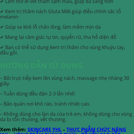
✔ Làm mờ đi vết thâm sạm màu, giúp da sáng hơn
✔ Kem trị thâm nách Gluta Milk giúp điều chỉnh sắc tố
melanin
✔ Giúp se khít lỗ chân lông, làm mềm mịn da
✔ Mang lại cảm giác tự tin, quyến rũ, tha hồ diện đồ
✔ Bạn có thể sử dụng kem trị thâm cho vùng khuỷu tay,
đầu gối.
HƯỚNG DẪN SỬ DỤNG
– Bôi trực tiếp kem lên vùng nách, massage nhẹ nhàng 30
giây.
– Tuần dùng đều đặn 2-3 lần nhé!
– Bảo quản nơi khô ráo, tránh nhiệt cao.
– Không dùng cho làn da của trẻ em, không dùng cho vùng
da bị tổn thương, vết thương.
Xem thêm:
SKINCARE YHL
–
THỰC PHẨM CHỨC NĂNG