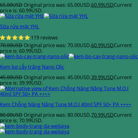
65.00
USD
Original price was: 65.00USD.
60.99
USD
Current
price is: 60.99USD.
Sữa rửa mặt YHL
119 reviews
70.00
USD
Original price was: 70.00USD.
60.99
USD
Current
price is: 60.99USD.
Kem bơ cấy trắng Nano Olic
45.00
USD
Original price was: 45.00USD.
39.99
USD
Current
price is: 39.99USD.
Kem Chống Nắng Nâng Tone M.O.I 40ml SPF 50+ PA ++++
80.00
USD
Original price was: 80.00USD.
70.99
USD
Current
price is: 70.99USD.