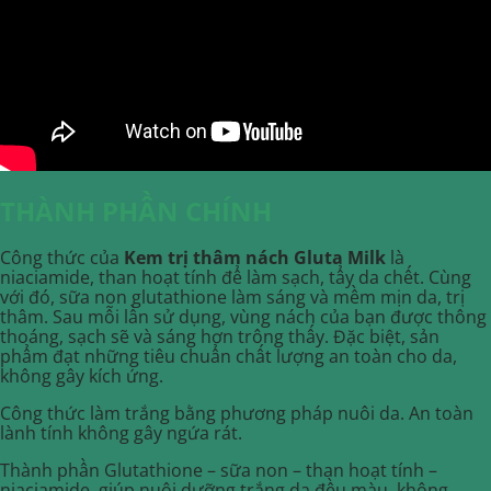
THÀNH PHẦN CHÍNH
Công thức của
Kem trị thâm nách Gluta Milk
là
niaciamide, than hoạt tính để làm sạch, tẩy da chết. Cùng
với đó, sữa non glutathione làm sáng và mềm mịn da, trị
thâm. Sau mỗi lần sử dụng, vùng nách của bạn được thông
thoáng, sạch sẽ và sáng hơn trông thấy. Đặc biệt, sản
phẩm đạt những tiêu chuẩn chất lượng an toàn cho da,
không gây kích ứng.
Công thức làm trắng bằng phương pháp nuôi da. An toàn
lành tính không gây ngứa rát.
Thành phần Glutathione – sữa non – than hoạt tính –
niaciamide, giúp nuôi dưỡng trắng da đều màu, không