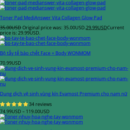
Toner Pad MediAnswer Vita Collagen Glow Pad
35.00
USD
Original price was: 35.00USD.
29.99
USD
Current
price is: 29.99USD.
Bộ tẩy tế bào chết Face + Body WONMOM
70.99
USD
Dung dịch vệ sinh vùng kín Evamost Premium cho nam nữ
34 reviews
74.99
USD
–
119.00
USD