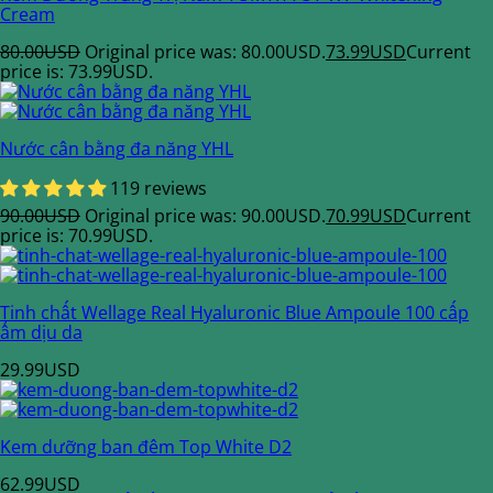
Cream
80.00
USD
Original price was: 80.00USD.
73.99
USD
Current
price is: 73.99USD.
Nước cân bằng đa năng YHL
119 reviews
90.00
USD
Original price was: 90.00USD.
70.99
USD
Current
price is: 70.99USD.
Tinh chất Wellage Real Hyaluronic Blue Ampoule 100 cấp
ẩm dịu da
29.99
USD
Kem dưỡng ban đêm Top White D2
62.99
USD