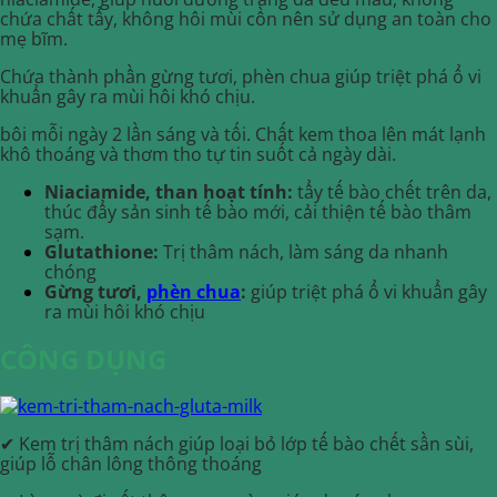
chứa chất tẩy, không hôi mùi cồn nên sử dụng an toàn cho
mẹ bĩm.
Chứa thành phần gừng tươi, phèn chua giúp triệt phá ổ vi
khuẩn gây ra mùi hôi khó chịu.
bôi mỗi ngày 2 lần sáng và tối. Chất kem thoa lên mát lạnh
khô thoáng và thơm tho tự tin suốt cả ngày dài.
Niaciamide, than hoạt tính:
tẩy tế bào chết trên da,
thúc đẩy sản sinh tế bào mới, cải thiện tế bào thâm
sạm.
Glutathione:
Trị thâm nách, làm sáng da nhanh
chóng
Gừng tươi,
phèn chua
:
giúp triệt phá ổ vi khuẩn gây
ra mùi hôi khó chịu
CÔNG DỤNG
✔ Kem trị thâm nách giúp loại bỏ lớp tế bào chết sần sùi,
giúp lỗ chân lông thông thoáng