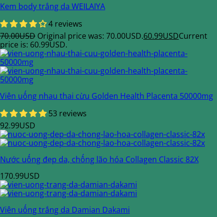
Kem body trắng da WEILAIYA
4 reviews
70.00
USD
Original price was: 70.00USD.
60.99
USD
Current
price is: 60.99USD.
Viên uống nhau thai cừu Golden Health Placenta 50000mg
53 reviews
92.99
USD
Nước uống đẹp da, chống lão hóa Collagen Classic 82X
170.99
USD
Viên uống trắng da Damian Dakami