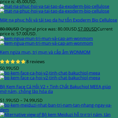
price is: 45.00USD.
Mặt nạ phục hồi và tái tạo da hư tổn Exoderm Bio Cellulose
80.00
USD
Original price was: 80.00USD.
57.00
USD
Current
price is: 57.00USD.
Kem ngừa mụn, trị mụn và cấp ẩm WONMOM
8 reviews
50.99
USD
Bộ Kem Face Cá Hồi V2 + Tinh Chất Bakuchiol MEEA giúp
mờ nám, chống lão hóa da
51.99
USD
–
74.99
USD