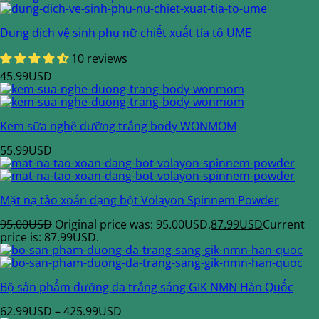
Dung dịch vệ sinh phụ nữ chiết xuất tía tô UME
10 reviews
45.99
USD
Kem sữa nghệ dưỡng trắng body WONMOM
55.99
USD
Mặt nạ tảo xoắn dạng bột Volayon Spinnem Powder
95.00
USD
Original price was: 95.00USD.
87.99
USD
Current
price is: 87.99USD.
Bộ sản phẩm dưỡng da trắng sáng GIK NMN Hàn Quốc
62.99
USD
–
425.99
USD