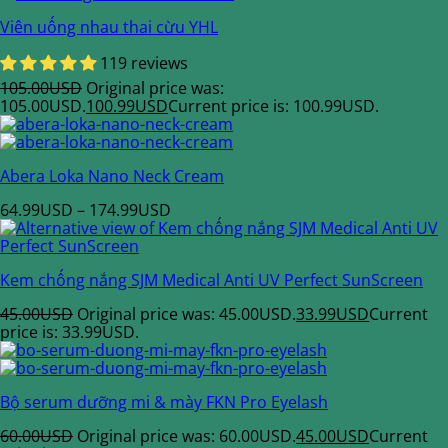
Viên uống nhau thai cừu YHL
119 reviews
105.00
USD
Original price was:
105.00USD.
100.99
USD
Current price is: 100.99USD.
Abera Loka Nano Neck Cream
64.99
USD
–
174.99
USD
Kem chống nắng SJM Medical Anti UV Perfect SunScreen
45.00
USD
Original price was: 45.00USD.
33.99
USD
Current
price is: 33.99USD.
Bộ serum dưỡng mi & mày FKN Pro Eyelash
60.00
USD
Original price was: 60.00USD.
45.00
USD
Current