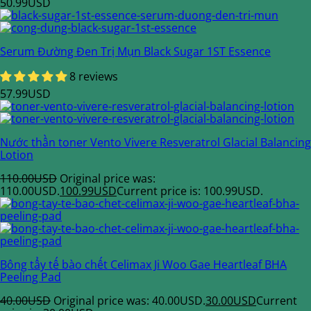
50.99
USD
Serum Đường Đen Trị Mụn Black Sugar 1ST Essence
8 reviews
57.99
USD
Nước thần toner Vento Vivere Resveratrol Glacial Balancing
Lotion
110.00
USD
Original price was:
110.00USD.
100.99
USD
Current price is: 100.99USD.
Bông tẩy tế bào chết Celimax Ji Woo Gae Heartleaf BHA
Peeling Pad
40.00
USD
Original price was: 40.00USD.
30.00
USD
Current