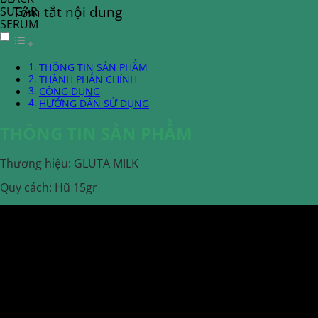
Tóm tắt nội dung
SUGAR
SERUM
THÔNG TIN SẢN PHẨM
THÀNH PHẦN CHÍNH
CÔNG DỤNG
HƯỚNG DẪN SỬ DỤNG
THÔNG TIN SẢN PHẨM
Thương hiệu: GLUTA MILK
Quy cách: Hũ 15gr