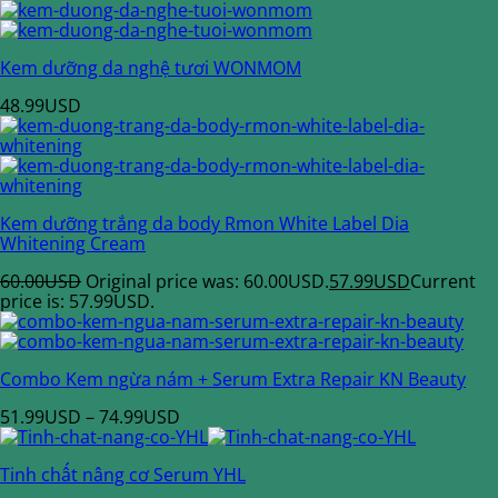
Kem dưỡng da nghệ tươi WONMOM
48.99
USD
Kem dưỡng trắng da body Rmon White Label Dia
Whitening Cream
60.00
USD
Original price was: 60.00USD.
57.99
USD
Current
price is: 57.99USD.
Combo Kem ngừa nám + Serum Extra Repair KN Beauty
51.99
USD
–
74.99
USD
Tinh chất nâng cơ Serum YHL