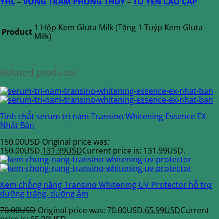
YHL
–
VÒNG TRẦM PHONG THỦY
–
TỔ YẾN CAO CẤP
1 Hộp Kem Gluta Milk (Tặng 1 Tuýp Kem Gluta
Product
Milk)
Related products
Tinh chất serum trị nám Transino Whitening Essence EX
Nhật Bản
150.00
USD
Original price was:
150.00USD.
131.99
USD
Current price is: 131.99USD.
Kem chống nắng Transino Whitening UV Protector hỗ trợ
dưỡng trắng, dưỡng ẩm
70.00
USD
Original price was: 70.00USD.
65.99
USD
Current
price is: 65.99USD.