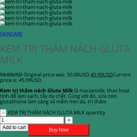
SKINCARE
KEM TRỊ THÂM NÁCH GLUTA
MILK
50.00
USD
Original price was: 50.00USD.
45.99
USD
Current
price is: 45.99USD.
Kem trị thâm nách Gluta Milk
là niaciamide, than hoạt
tính để làm sạch, tẩy da chết. Cùng với đó, sữa non
glutathione làm sáng và mềm mịn da, trị thâm
KEM TRỊ THÂM NÁCH GLUTA MILK quantity
Add to cart
Buy Now