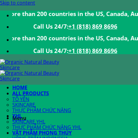
Skip to content
han 200 countries in the US, Canada, Australia, 
Call Us 24/7:ㅤ
+1 (818) 869 8696
han 200 countries in the US, Canada, Australia, 
Call Us 24/7:ㅤ
+1 (818) 869 8696
HOME
ALL PRODUCTS
TỔ YẾN
SKINCARE
THỰC PHẨM CHỨC NĂNG
YHL
Menu
SKINCARE YHL
THỰC PHẨM CHỨC NĂNG YHL
VẬT PHẨM PHONG THỦY