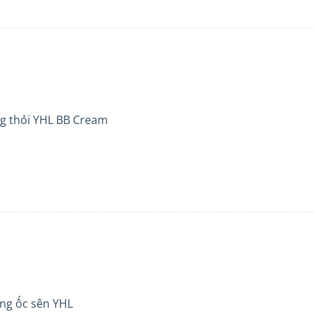
g thỏi YHL BB Cream
àng ốc sên YHL