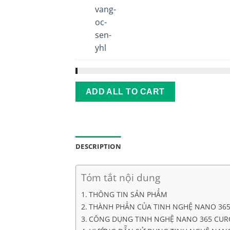
rửa
mặt
tinh
chất
vàng
ốc
sên
YHL
ADD ALL TO CART
DESCRIPTION
Tóm tắt nội dung
THÔNG TIN SẢN PHẨM
THÀNH PHẦN CỦA TINH NGHỆ NANO 36
CÔNG DỤNG TINH NGHỆ NANO 365 CU