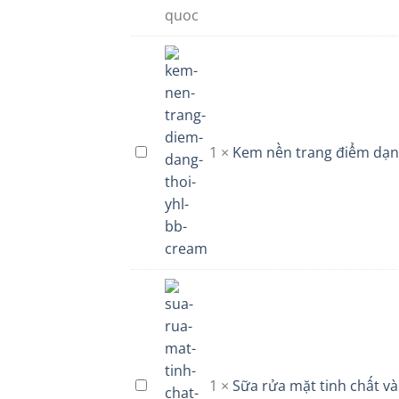
Curcumin
365
Premium
Hàn
Quốc
1
×
Kem nền trang điểm dạn
Kem
nền
trang
điểm
dạng
thỏi
YHL
BB
Cream
1
×
Sữa rửa mặt tinh chất v
Sữa