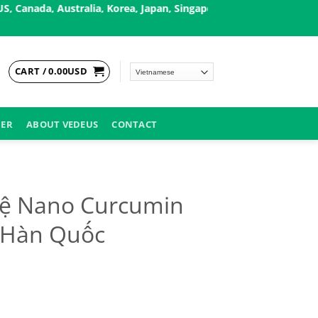
Australia, Korea, Japan, Singapore, and European countries, ..✨
CART /
0.00
USD
DER
ABOUT VEDEUS
CONTACT
hệ Nano Curcumin
 Hàn Quốc
n 365 Premium Hàn Quốc quantity