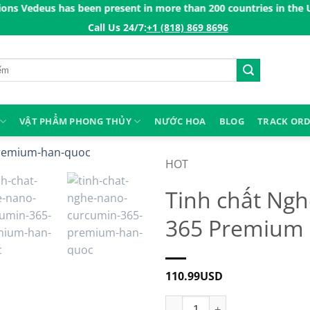
 has been present in more than 200 countries in the US, Canada, 
Call Us 24/7:ㅤ
+1 (818) 869 8696
VẬT PHẨM PHONG THỦY
NƯỚC HOA
BLOG
TRACK OR
HOT
Tinh chất Ng
365 Premium
110.99
USD
Tinh chất Nghệ Nano Curcumi