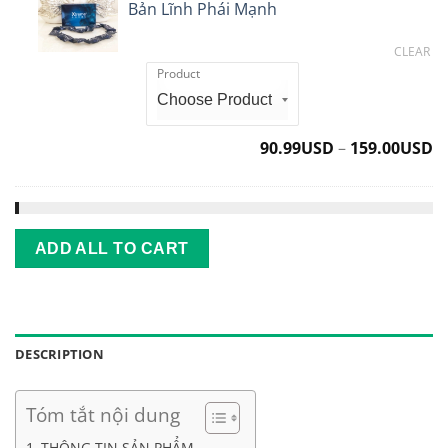
Sâm
Bản Lĩnh Phái Mạnh
đường
Thi
Xtreme
Gold
CLEAR
Giúp
Product
Tăng
Cường
Bản
Lĩnh
90.99
USD
–
159.00
USD
Phái
Mạnh
ADD ALL TO CART
DESCRIPTION
Tóm tắt nội dung
THÔNG TIN SẢN PHẨM