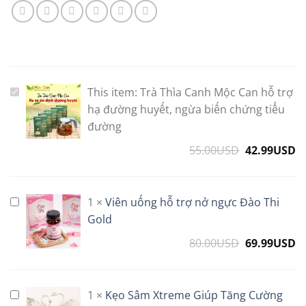
This item:
Trà Thìa Canh Mộc Can hỗ trợ
Trà
Thìa
hạ đường huyết, ngừa biến chứng tiểu
Canh
đường
Mộc
55.00
USD
Original
42.99
USD
C
Can
price
p
hỗ
was:
is
trợ
55.00USD.
4
1
×
Viên uống hỗ trợ nở ngực Đào Thi
hạ
Viên
đường
uống
Gold
huyết,
hỗ
80.00
USD
Original
69.99
USD
C
ngừa
trợ
price
p
biến
nở
was:
is
chứng
ngực
80.00USD.
6
1
×
Kẹo Sâm Xtreme Giúp Tăng Cường
Kẹo
tiểu
Đào