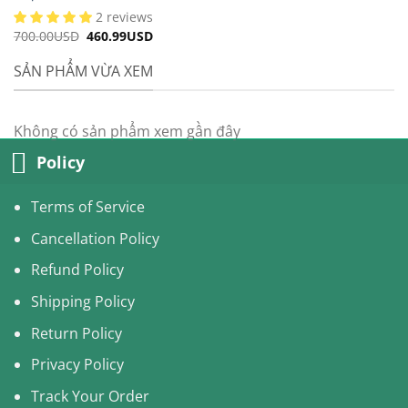
2 reviews
700.00
USD
Original
460.99
USD
Current
price
price
was:
is:
SẢN PHẨM VỪA XEM
700.00USD.
460.99USD.
Không có sản phẩm xem gần đây
Policy
Terms of Service
Cancellation Policy
Refund Policy
Shipping Policy
Return Policy
Privacy Policy
Track Your Order