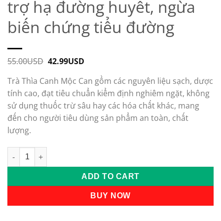
trợ hạ đường huyết, ngừa
biến chứng tiểu đường
55.00
USD
Original
42.99
USD
Current
price
price
was:
is:
Trà Thìa Canh Mộc Can gồm các nguyên liệu sạch, dược
55.00USD.
42.99USD.
tính cao, đạt tiêu chuẩn kiểm định nghiêm ngặt, không
sử dụng thuốc trừ sâu hay các hóa chất khác, mang
đến cho người tiêu dùng sản phẩm an toàn, chất
lượng.
Trà Thìa Canh Mộc Can hỗ trợ hạ đường huyết, ngừa biến chứ
ADD TO CART
BUY NOW