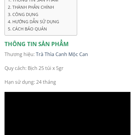
THÀNH PHẦN CHÍNH
CÔNG DỤNG
HƯỚNG DẪN SỬ DỤNG
CÁCH BẢO QUẢN
THÔNG TIN SẢN PHẨM
Thương hiệu:
Trà Thìa Canh Mộc Can
Quy cách: Bịch 25 túi x 5gr
Hạn sử dụng: 24 tháng