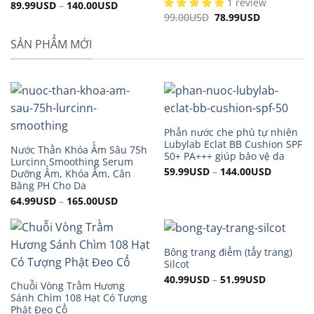
1 review
89.99
USD
–
140.00
USD
99.00
USD
Original
78.99
USD
Current
price
price
was:
is:
SẢN PHẨM MỚI
99.00USD.
78.99USD.
Phấn nước che phủ tự nhiên
Lubylab Eclat BB Cushion SPF
Nước Thần Khóa Ẩm Sâu 75h
50+ PA+++ giúp bảo vệ da
Lurcinn Smoothing Serum
59.99
USD
–
144.00
USD
Dưỡng Ẩm, Khóa Ẩm, Cân
Bằng PH Cho Da
64.99
USD
–
165.00
USD
Bông trang điểm (tẩy trang)
Silcot
40.99
USD
–
51.99
USD
Chuỗi Vòng Trầm Hương
Sánh Chìm 108 Hạt Có Tượng
Phật Đeo Cổ