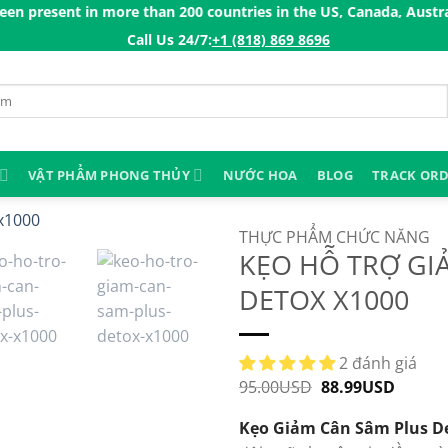
 in more than 200 countries in the US, Canada, Australia, Korea,
Call Us 24/7:ㅤ
+1 (818) 869 8696
VẬT PHẨM PHONG THỦY
NƯỚC HOA
BLOG
TRACK OR
THỰC PHẨM CHỨC NĂNG
KẸO HỖ TRỢ GI
DETOX X1000
2 đánh giá
95.00
USD
Original
88.99
USD
Curren
price
price
was:
is:
Kẹo Giảm Cân Sâm Plus D
95.00USD.
88.99U