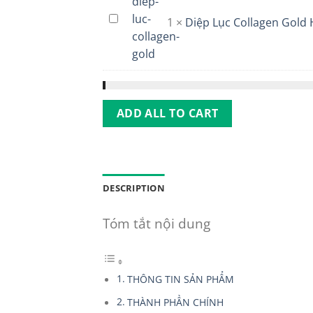
huyết,
Diệp
1
×
Diệp Lục Collagen Gold
ngừa
Lục
biến
Collagen
chứng
Gold
tiểu
Hỗ
đường
Trợ
ADD ALL TO CART
Trắng
Da,
Chống
Lão
Hóa
DESCRIPTION
Tóm tắt nội dung
THÔNG TIN SẢN PHẨM
THÀNH PHẦN CHÍNH