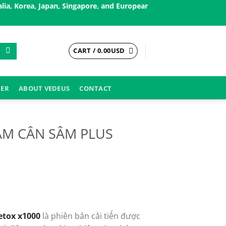
 Japan, Singapore, and European countries, ..✨
Buy More Get M
CART /
0.00
USD
DER
ABOUT VEDEUS
CONTACT
ẢM CÂN SÂM PLUS
t
etox x1000
là phiên bản cải tiến được
SD.