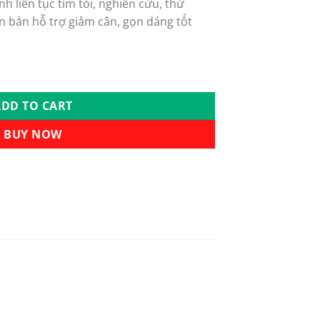
h liên tục tìm tòi, nghiên cứu, thử
n bản hỗ trợ giảm cân, gọn dáng tốt
LUS DETOX X1000 quantity
ADD TO CART
BUY NOW