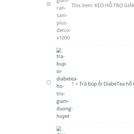
KẸO
This item:
KẸO HỖ TRỢ GIẢ
HỖ
TRỢ
GIẢM
CÂN
SÂM
PLUS
DETOX
X1000
Trà
1
×
Trà búp ổi DiabeTea hỗ
búp
ổi
DiabeTea
hỗ
trợ
giảm
đường