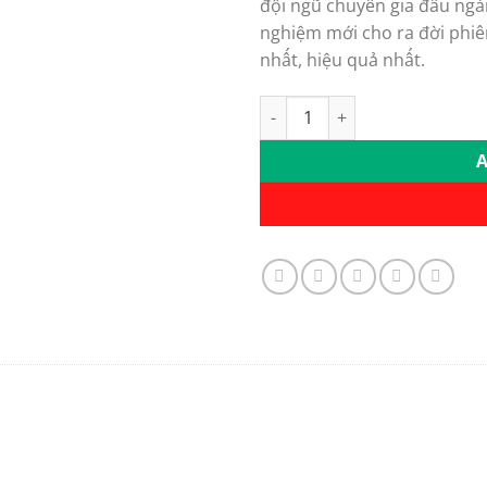
đội ngũ chuyên gia đầu ngàn
nghiệm mới cho ra đời phiê
nhất, hiệu quả nhất.
KẸO HỖ TRỢ GIẢM CÂN SÂM P