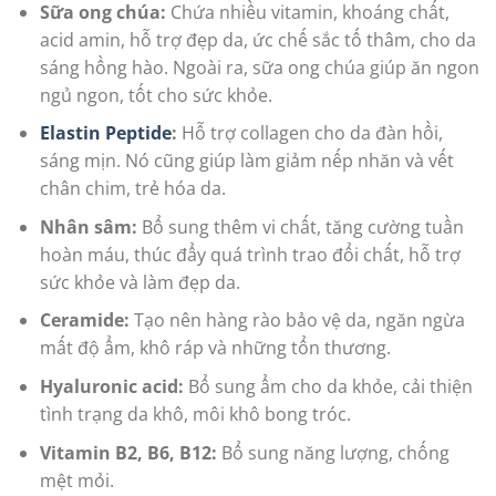
Sữa ong chúa:
Chứa nhiều vitamin, khoáng chất,
acid amin, hỗ trợ đẹp da, ức chế sắc tố thâm, cho da
sáng hồng hào. Ngoài ra, sữa ong chúa giúp ăn ngon
ngủ ngon, tốt cho sức khỏe.
Elastin Peptide
:
Hỗ trợ collagen cho da đàn hồi,
sáng mịn. Nó cũng giúp làm giảm nếp nhăn và vết
chân chim, trẻ hóa da.
Nhân sâm:
Bổ sung thêm vi chất, tăng cường tuần
hoàn máu, thúc đẩy quá trình trao đổi chất, hỗ trợ
sức khỏe và làm đẹp da.
Ceramide:
Tạo nên hàng rào bảo vệ da, ngăn ngừa
mất độ ẩm, khô ráp và những tổn thương.
Hyaluronic acid:
Bổ sung ẩm cho da khỏe, cải thiện
tình trạng da khô, môi khô bong tróc.
Vitamin B2, B6, B12:
Bổ sung năng lượng, chống
mệt mỏi.