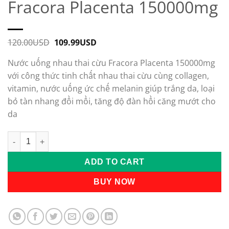
Fracora Placenta 150000mg
120.00
USD
Original
109.99
USD
Current
price
price
was:
is:
Nước uống nhau thai cừu Fracora Placenta 150000mg
120.00USD.
109.99USD.
với công thức tinh chất nhau thai cừu cùng collagen,
vitamin, nước uống ức chế melanin giúp trắng da, loại
bỏ tàn nhang đồi mồi, tăng độ đàn hồi căng mướt cho
da
Nước uống nhau thai cừu Fracora Placenta 150000mg quantit
Alternative:
ADD TO CART
BUY NOW