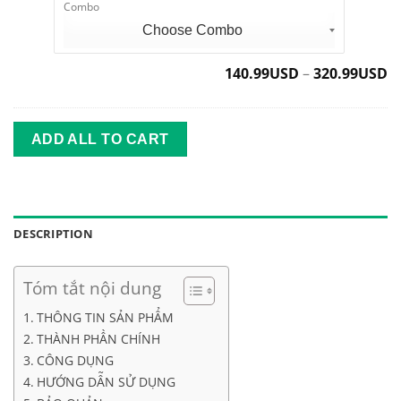
Combo
ngủ
Hóa
ngon
Japan
140.99
USD
–
320.99
USD
ADD ALL TO CART
DESCRIPTION
Tóm tắt nội dung
THÔNG TIN SẢN PHẨM
THÀNH PHẦN CHÍNH
CÔNG DỤNG
HƯỚNG DẪN SỬ DỤNG