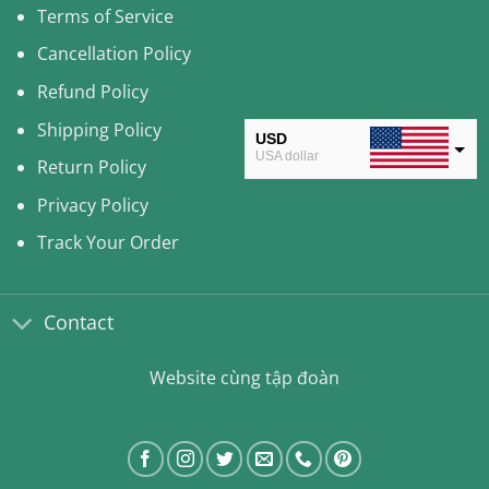
Terms of Service
Cancellation Policy
Refund Policy
Shipping Policy
USD
USA dollar
Return Policy
CAD
Privacy Policy
Canadian Dollar
Track Your Order
AUD
Australian Dollar
Contact
CLP
Chilean Peso
Website cùng tập đoàn
KRW
South Korean Won
MYR
Malaysian Ringgit