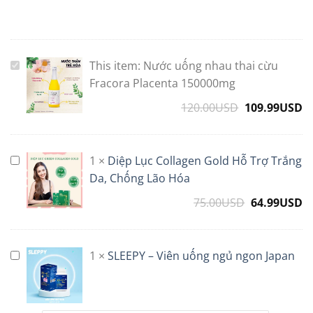
This item:
Nước uống nhau thai cừu
Nước
uống
Fracora Placenta 150000mg
nhau
120.00
USD
109.99
USD
thai
cừu
Fracora
1
×
Diệp Lục Collagen Gold Hỗ Trợ Trắng
Diệp
Placenta
Lục
Da, Chống Lão Hóa
150000mg
Collagen
75.00
USD
Original
64.99
USD
C
Gold
price
p
Hỗ
was:
is
Trợ
75.00USD.
6
1
×
SLEEPY – Viên uống ngủ ngon Japan
SLEEPY
Trắng
–
Da,
Viên
Chống
uống
Lão