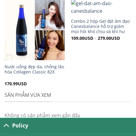
Combo 2 hộp Gel đặt âm đạo
Canesbalance hỗ trợ giảm
mùi hôi khó chịu và khí hư
109.00
USD
–
279.00
USD
Nước uống đẹp da, chống lão
hóa Collagen Classic 82X
170.99
USD
SẢN PHẨM VỪA XEM
Không có sản phẩm xem gần đây
Policy