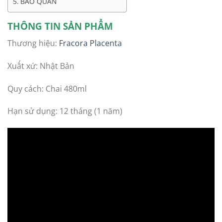
BẢO QUẢN
THÔNG TIN SẢN PHẨM
Thương hiệu:
Fracora Placenta
Xuất xứ: Nhật Bản
Quy cách: Chai 480ml
Hạn sử dụng: 12 tháng (1 năm)