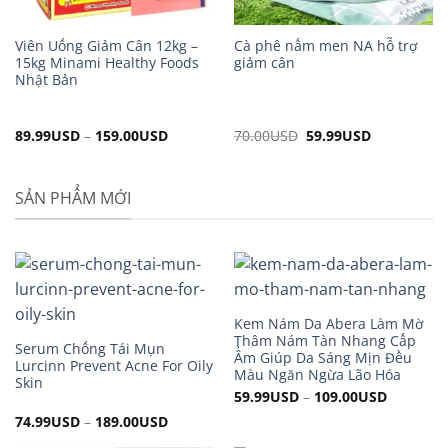
Viên Uống Giảm Cân 12kg –
Cà phê nấm men NA hỗ trợ
15kg Minami Healthy Foods
giảm cân
Nhật Bản
89.99
USD
–
159.00
USD
70.00
USD
Original
59.99
USD
Current
price
price
was:
is:
70.00USD.
59.99USD.
SẢN PHẨM MỚI
Kem Nám Da Abera Làm Mờ
Thâm Nám Tàn Nhang Cấp
Serum Chống Tái Mụn
Ẩm Giúp Da Sáng Mịn Đều
Lurcinn Prevent Acne For Oily
Màu Ngăn Ngừa Lão Hóa
Skin
59.99
USD
–
109.00
USD
74.99
USD
–
189.00
USD