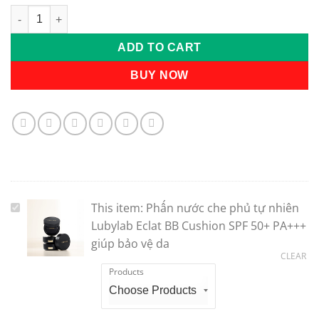
Phấn nước che phủ tự nhiên Lubylab Eclat BB Cushion SPF 50+
ADD TO CART
BUY NOW
This item:
Phấn nước che phủ tự nhiên
Phấn
nước
Lubylab Eclat BB Cushion SPF 50+ PA+++
che
giúp bảo vệ da
CLEAR
phủ
Products
tự
nhiên
Lubylab