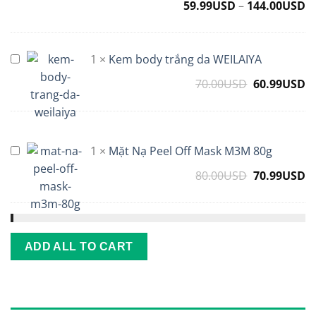
Eclat
59.99
USD
–
144.00
USD
BB
Cushion
SPF
1
×
Kem body trắng da WEILAIYA
Kem
50+
body
70.00
USD
Original
60.99
USD
C
PA+++
trắng
giúp
price
p
da
bảo
was:
is
WEILAIYA
vệ
70.00USD.
6
da
1
×
Mặt Nạ Peel Off Mask M3M 80g
Mặt
Nạ
80.00
USD
Original
70.99
USD
C
Peel
price
p
Off
was:
is
Mask
80.00USD.
7
M3M
ADD ALL TO CART
80g