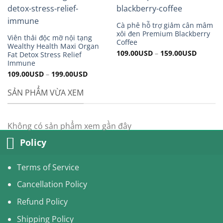
Cà phê hỗ trợ giảm cân mâm
xôi đen Premium Blackberry
Viên thải độc mỡ nội tạng
Coffee
Wealthy Health Maxi Organ
109.00
USD
–
159.00
USD
Fat Detox Stress Relief
Immune
109.00
USD
–
199.00
USD
SẢN PHẨM VỪA XEM
Không có sản phẩm xem gần đây
Policy
Terms of Service
Cancellation Policy
Refund Policy
Shipping Policy