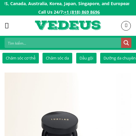
Skip
nada, Australia, Korea, Japan, Singapore, and European countries
to
Call Us 24/7:ㅤ
+1 (818) 869 8696
content
Chăm sóc cơ thể
Chăm sóc da
Dầu gội
Dưỡng da chuyên