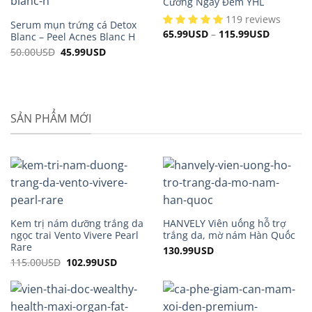
Cương Ngày Đêm YHL
119 reviews
Serum mụn trứng cá Detox
65.99
USD
–
115.99
USD
Blanc – Peel Acnes Blanc H
50.00
USD
Original
45.99
USD
Current
price
price
was:
is:
50.00USD.
45.99USD.
SẢN PHẨM MỚI
Kem trị nám dưỡng trắng da
HANVELY Viên uống hỗ trợ
ngọc trai Vento Vivere Pearl
trắng da, mờ nám Hàn Quốc
Rare
130.99
USD
115.00
USD
Original
102.99
USD
Current
price
price
was:
is:
115.00USD.
102.99USD.