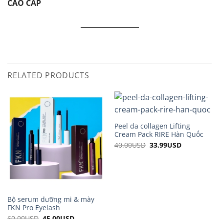
CAO CẤP
RELATED PRODUCTS
Peel da collagen Lifting
Cream Pack RIRE Hàn Quốc
40.00
USD
Original
33.99
USD
Current
price
price
was:
is:
40.00USD.
33.99USD.
Bộ serum dưỡng mi & mày
FKN Pro Eyelash
60.00
USD
Original
45.00
USD
Current