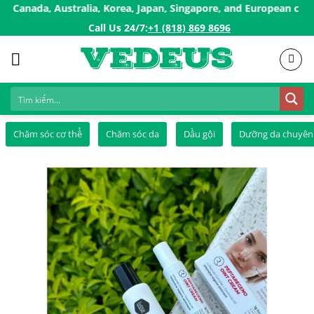
Skip
a, Australia, Korea, Japan, Singapore, and European countries, .
to
Call Us 24/7:ㅤ
+1 (818) 869 8696
content
Chăm sóc cơ thể
Chăm sóc da
Dầu gội
Dưỡng da chuyên