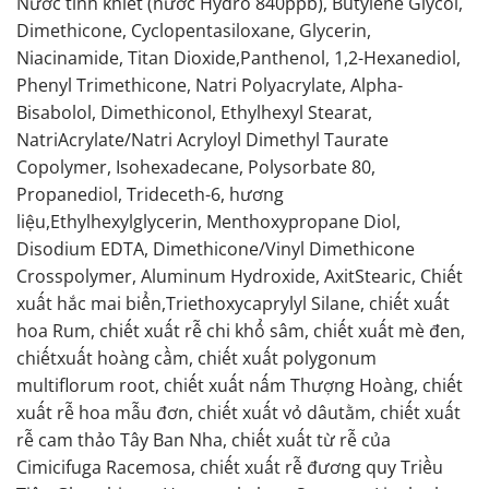
Nước tinh khiết (nước Hydro 840ppb), Butylene Glycol,
Dimethicone, Cyclopentasiloxane, Glycerin,
Niacinamide, Titan Dioxide,Panthenol, 1,2-Hexanediol,
Phenyl Trimethicone, Natri Polyacrylate, Alpha-
Bisabolol, Dimethiconol, Ethylhexyl Stearat,
NatriAcrylate/Natri Acryloyl Dimethyl Taurate
Copolymer, Isohexadecane, Polysorbate 80,
Propanediol, Trideceth-6, hương
liệu,Ethylhexylglycerin, Menthoxypropane Diol,
Disodium EDTA, Dimethicone/Vinyl Dimethicone
Crosspolymer, Aluminum Hydroxide, AxitStearic, Chiết
xuất hắc mai biển,Triethoxycaprylyl Silane, chiết xuất
hoa Rum, chiết xuất rễ chi khổ sâm, chiết xuất mè đen,
chiếtxuất hoàng cầm, chiết xuất polygonum
multiflorum root, chiết xuất nấm Thượng Hoàng, chiết
xuất rễ hoa mẫu đơn, chiết xuất vỏ dâutằm, chiết xuất
rễ cam thảo Tây Ban Nha, chiết xuất từ rễ của
Cimicifuga Racemosa, chiết xuất rễ đương quy Triều