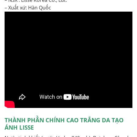
– NSX : Lisse Korea Co., Ldt.
– Xuất xứ: Hàn Quốc
THÀNH PHẦN CHÍNH CAO TRẮNG DA TẠO
ÁNH LISSE