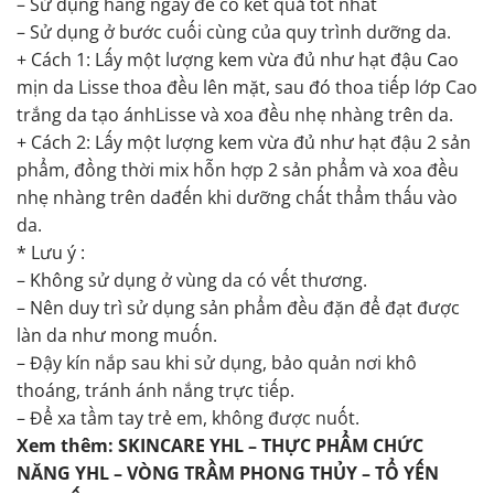
– Sử dụng hàng ngày để có kết quả tốt nhất
– Sử dụng ở bước cuối cùng của quy trình dưỡng da.
+ Cách 1: Lấy một lượng kem vừa đủ như hạt đậu Cao
mịn da Lisse thoa đều lên mặt, sau đó thoa tiếp lớp Cao
trắng da tạo ánhLisse và xoa đều nhẹ nhàng trên da.
+ Cách 2: Lấy một lượng kem vừa đủ như hạt đậu 2 sản
phẩm, đồng thời mix hỗn hợp 2 sản phẩm và xoa đều
nhẹ nhàng trên dađến khi dưỡng chất thẩm thấu vào
da.
* Lưu ý :
– Không sử dụng ở vùng da có vết thương.
– Nên duy trì sử dụng sản phẩm đều đặn để đạt được
làn da như mong muốn.
– Đậy kín nắp sau khi sử dụng, bảo quản nơi khô
thoáng, tránh ánh nắng trực tiếp.
– Để xa tầm tay trẻ em, không được nuốt.
Xem thêm:
SKINCARE YHL
–
THỰC PHẨM CHỨC
NĂNG YHL
–
VÒNG TRẦM PHONG THỦY
–
TỔ YẾN