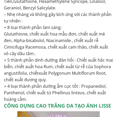
Tiên,Glutathione, Hexamethylene Syncope, Linalool,
Geraniol, Benzyl Salicylate.
– Nhẹ nhàng và không gây kích ứng với các thành phần
tự nhiên :
+ 8 loại thành phần làm sáng:
Glutathione, chiết xuất hoa mẫu đơn, chiết xuất mè
đen, Alpha-bisabolol, Niacinamide , chiết xuất rễ
Cimicifuga Racemosa, chiết xuất cam thảo, chiết xuất
vỏ cây dâu tằm..
+ 5 thành phần dinh dưỡng đàn hồi : Chiết xuất hắc mai
biển, chiết xuất hoa Rum, chiết xuất từ rễ của Sophora
angustifolia, chiếtxuất Polygonum Multiflorum Root,
chiết xuất đương quy.
+ 4 loại thành phần dưỡng ẩm cực tốt : Propanediol,
Panthenol, chiết xuất từ Phellinus linteus, chiết xuất
hoàng cầm.
CÔNG DỤNG
CAO TRẮNG DA TẠO ÁNH LISSE