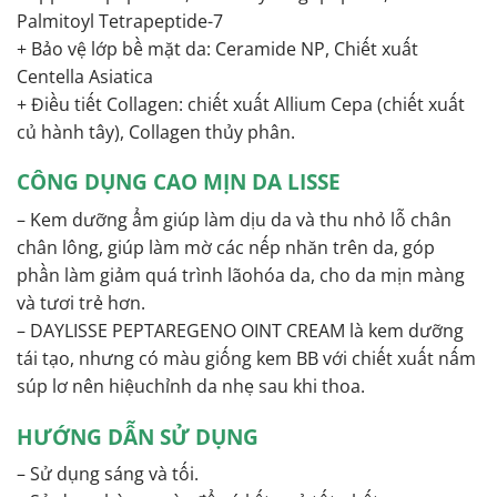
Palmitoyl Tetrapeptide-7
+ Bảo vệ lớp bề mặt da: Ceramide NP, Chiết xuất
Centella Asiatica
+ Điều tiết Collagen: chiết xuất Allium Cepa (chiết xuất
củ hành tây), Collagen thủy phân.
CÔNG DỤNG
CAO MỊN DA LISSE
– Kem dưỡng ẩm giúp làm dịu da và thu nhỏ lỗ chân
chân lông, giúp làm mờ các nếp nhăn trên da, góp
phần làm giảm quá trình lãohóa da, cho da mịn màng
và tươi trẻ hơn.
– DAYLISSE PEPTAREGENO OINT CREAM là kem dưỡng
tái tạo, nhưng có màu giống kem BB với chiết xuất nấm
súp lơ nên hiệuchỉnh da nhẹ sau khi thoa.
HƯỚNG DẪN SỬ DỤNG
– Sử dụng sáng và tối.