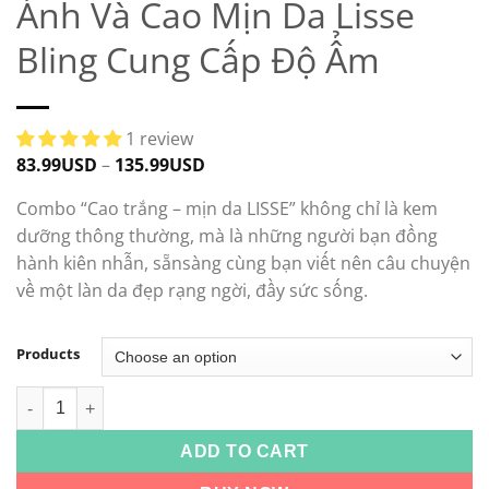
Ánh Và Cao Mịn Da Lisse
Bling Cung Cấp Độ Ẩm
1 review
83.99
USD
–
135.99
USD
Combo “Cao trắng – mịn da LISSE” không chỉ là kem
dưỡng thông thường, mà là những người bạn đồng
hành kiên nhẫn, sẵnsàng cùng bạn viết nên câu chuyện
về một làn da đẹp rạng ngời, đầy sức sống.
Products
Combo Cao Trắng Da Tạo Ánh Và Cao Mịn Da Lisse Bling Cung
ADD TO CART