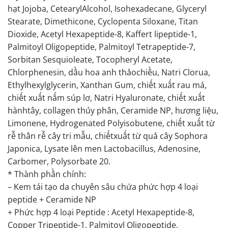
hạt Jojoba, CetearylAlcohol, Isohexadecane, Glyceryl
Stearate, Dimethicone, Cyclopenta Siloxane, Titan
Dioxide, Acetyl Hexapeptide-8, Kaffert lipeptide-1,
Palmitoyl Oligopeptide, Palmitoyl Tetrapeptide-7,
Sorbitan Sesquioleate, Tocopheryl Acetate,
Chlorphenesin, dầu hoa anh thảochiều, Natri Clorua,
Ethylhexylglycerin, Xanthan Gum, chiết xuất rau má,
chiết xuất nấm súp lơ, Natri Hyaluronate, chiết xuất
hànhtây, collagen thủy phân, Ceramide NP, hương liệu,
Limonene, Hydrogenated Polyisobutene, chiết xuất từ
rễ thân rễ cây tri mẫu, chiếtxuất từ quả cây Sophora
Japonica, Lysate lên men Lactobacillus, Adenosine,
Carbomer, Polysorbate 20.
* Thành phần chính:
– Kem tái tạo da chuyên sâu chứa phức hợp 4 loại
peptide + Ceramide NP
+ Phức hợp 4 loại Peptide : Acetyl Hexapeptide-8,
Copper Tripeptide-1, Palmitoyl Oligopeptide,