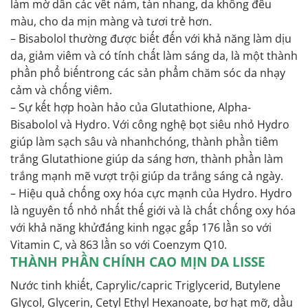
làm mờ dần các vết nám, tàn nhang, da không đều
màu, cho da mịn màng và tươi trẻ hơn.
– Bisabolol thường được biết đến với khả năng làm dịu
da, giảm viêm và có tính chất làm sáng da, là một thành
phần phổ biếntrong các sản phẩm chăm sóc da nhạy
cảm và chống viêm.
– Sự kết hợp hoàn hảo của Glutathione, Alpha-
Bisabolol và Hydro. Với công nghệ bọt siêu nhỏ Hydro
giúp làm sạch sâu và nhanhchóng, thành phần tiêm
trắng Glutathione giúp da sáng hơn, thành phần làm
trắng mạnh mẽ vượt trội giúp da trắng sáng cả ngày.
– Hiệu quả chống oxy hóa cực mạnh của Hydro. Hydro
là nguyên tố nhỏ nhất thế giới và là chất chống oxy hóa
với khả năng khửđáng kinh ngạc gấp 176 lần so với
Vitamin C, và 863 lần so với Coenzym Q10.
THÀNH PHẦN CHÍNH CAO MỊN DA LISSE
Nước tinh khiết, Caprylic/capric Triglycerid, Butylene
Glycol, Glycerin, Cetyl Ethyl Hexanoate, bơ hạt mỡ, dầu