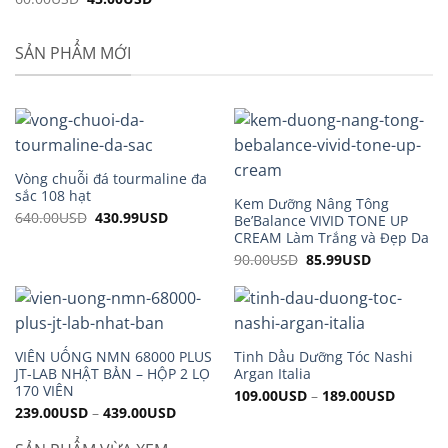
price
price
was:
is:
60.00USD.
45.00USD.
SẢN PHẨM MỚI
Vòng chuỗi đá tourmaline đa
sắc 108 hạt
Kem Dưỡng Nâng Tông
640.00
USD
Original
430.99
USD
Current
Be’Balance VIVID TONE UP
price
price
CREAM Làm Trắng và Đẹp Da
was:
is:
640.00USD.
430.99USD.
90.00
USD
Original
85.99
USD
Current
price
price
was:
is:
90.00USD.
85.99USD.
VIÊN UỐNG NMN 68000 PLUS
Tinh Dầu Dưỡng Tóc Nashi
JT-LAB NHẬT BẢN – HỘP 2 LỌ
Argan Italia
170 VIÊN
109.00
USD
–
189.00
USD
239.00
USD
–
439.00
USD