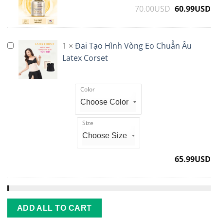
chất
70.00
USD
Original
60.99
USD
C
Cung
nâng
Cấp
price
p
cơ
Độ
was:
is
Serum
Ẩm
70.00USD.
6
1
×
Đai Tạo Hình Vòng Eo Chuẩn Âu
Đai
YHL
Tạo
Latex Corset
Hình
Vòng
Color
Eo
Chuẩn
Âu
Size
Latex
Corset
65.99
USD
ADD ALL TO CART