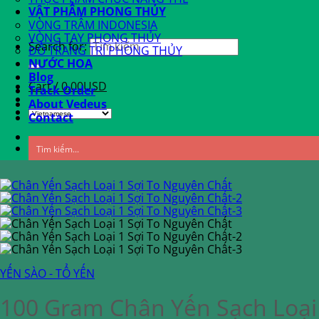
VẬT PHẨM PHONG THỦY
VÒNG TRẦM INDONESIA
VÒNG TAY PHONG THỦY
Search for:
ĐỒ TRANG TRÍ PHONG THỦY
NƯỚC HOA
Blog
Cart /
0.00
USD
Track Order
About Vedeus
Contact
YẾN SÀO - TỔ YẾN
100 Gram Chân Yến Sạch Loại