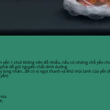
 yến 1 chút không nên đổ nhiều, nếu có những chỗ yến chư
a phải để giữ nguyên chất dinh dưỡng
hay long nhãn…để có vị ngọt thanh và khử mùi tanh của yế
 yến)
 hóa
h.
.