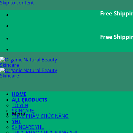
Skip to content
Free Shipping for O
Free Shipping for O
HOME
ALL PRODUCTS
TỔ YẾN
SKINCARE
Menu
THỰC PHẨM CHỨC NĂNG
YHL
SKINCARE YHL
THỰC PHẨM CHỨC NĂNG YHL