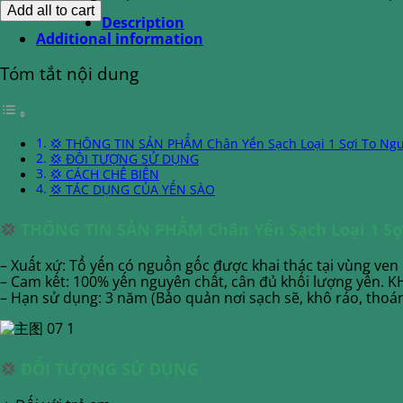
Add all to cart
Description
Additional information
Tóm tắt nội dung
💢 THÔNG TIN SẢN PHẨM Chân Yến Sạch Loại 1 Sợi To Ng
💢 ĐỐI TƯỢNG SỬ DỤNG
💢 CÁCH CHẾ BIẾN
💢 TÁC DỤNG CỦA YẾN SÀO
💢
THÔNG TIN SẢN PHẨM Chân Yến Sạch Loại 1 Sợ
– Xuất xứ: Tổ yến có nguồn gốc được khai thác tại vùng ve
– Cam kết: 100% yến nguyên chất, cân đủ khối lượng yến. 
– Hạn sử dụng: 3 năm (Bảo quản nơi sạch sẽ, khô ráo, thoáng
💢
ĐỐI TƯỢNG SỬ DỤNG