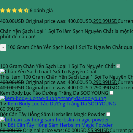
6 đánh giá
400.00
USD
Original price was: 400.00USD.
290.99
USD
Curren
Chân Yến Sạch Loại 1 Sợi To làm Sạch Nguyên Chất là một l
phút để nấu ăn!
100 Gram Chân Yến Sạch Loại 1 Sợi To Nguyên Chất qua
100 Gram Chân Yến Sạch Loại 1 Sợi To Nguyên Chất
This item:
100 Gram Chân Yến Sạch Loại 1 Sợi To Nguyên C
400.00
USD
Original price was: 400.00USD.
290.99
USD
Curren
400.00
USD
Original price was: 400.00USD.
290.99
USD
Curren
Kem Body Lục Tảo Dưỡng Trắng Da SOO YOUNG
1
×
Kem Body Lục Tảo Dưỡng Trắng Da SOO YOUNG
60.99
USD
Bột Cần Tây Hồng Sâm Herbslim Magic Powder
1
×
Bột Cần Tây Hồng Sâm Herbslim Magic Powder
60.00
USD
Original price was: 60.00USD.
55.99
USD
Current pr