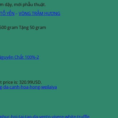
ốm dậy, mới phẫu thuật.
TỔ YẾN
–
VÒNG TRẦM HƯƠNG
500 gram Tặng 50 gram
t price is: 320.99USD.