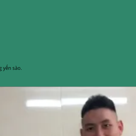
g yến sào.