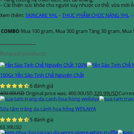
– Cải thiện sức khỏe cho người suy nhược cơ thể, vừa mới 
Xem thêm:
SKINCARE YHL
–
THỰC PHẨM CHỨC NĂNG YHL
–
COMBO
Mua 100 gram, Mua 300 gram Tặng 30 gram, Mua 
Related products
100Gr Yến Sào Tinh Chế Nguyên Chất
6 đánh giá
400.00
USD
Original price was: 400.00USD.
320.99
USD
Curren
Sữa tắm trắng da cánh hoa hồng WEILAIYA
5 đánh giá
65.99
USD