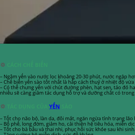
💢
CÁCH CHẾ BIẾN
– Ngâm yến vào nước lọc khoảng 20-30 phút, nước ngập hơn
– Chế biến yến sào tốt nhất là hấp cách thuỷ ở nhiệt độ vừ
– Có thể chưng yến với chút đường phèn, hạt sen, táo đỏ 
nhiều sẽ càng giảm tác dụng hỗ trợ và dưỡng chất có trong
💢
TÁC DỤNG CỦA
YẾN
SÀO
– Tốt cho não bộ, làn da, đôi mắt, ngăn ngừa tình trạng lão
– Bổ phế, long đờm, giảm ho, cải thiện hệ tiêu hóa, miễn dịc
– Tốt cho bà bầu và thai nhi, phục hồi sức khỏe sau khi sinh
– Tăng cường hệ miễn dịch, sức đề kháng.