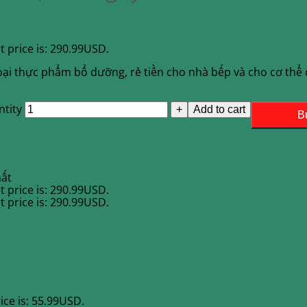
t price is: 290.99USD.
oại thực phẩm bổ dưỡng, rẻ tiền cho nhà bếp và cho cơ thể 
ntity
Add to cart
B
hất
t price is: 290.99USD.
t price is: 290.99USD.
ice is: 55.99USD.