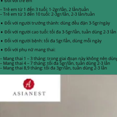
➧ Đối với trẻ em
– Trẻ em từ 1 đến 3 tuổi: 1-2gr/lần, 2 lần/tuần
– Trẻ em từ 3 đến 10 tuổi: 2-3gr/lần, 2-3 lần/tuần
➧ Đối với người trưởng thành: dùng đều đặn 3-5gr/ngày
➧ Đối với người cao tuổi: tối đa 3-5gr/lần, tuần dùng 2-3 lần
➧ Đối với người bệnh: tối đa 5gr/lần, dùng mỗi ngày
➧ Đối với phụ nữ mang thai:
– Mang thai 1 – 3 tháng: trong giai đoạn này không nên dùn
– Mang thai 4 – 7 tháng: tối đa 5gr/lần, tuần dùng 2-3 lần
– Mang thai 8,9 tháng: tối đa 3gr/lần, tuần dùng 2-3 lần