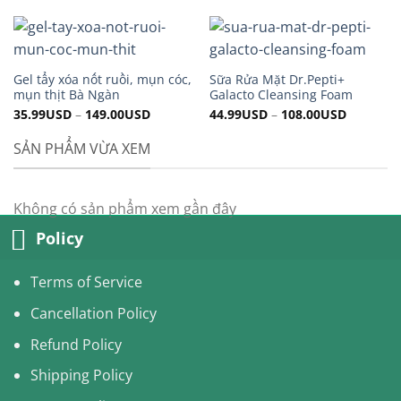
price
price
80.00USD.
69.99USD.
was:
is:
110.00USD.
99.99USD.
Gel tẩy xóa nốt ruồi, mụn cóc,
Sữa Rửa Mặt Dr.Pepti+
mụn thịt Bà Ngàn
Galacto Cleansing Foam
35.99
USD
–
149.00
USD
44.99
USD
–
108.00
USD
SẢN PHẨM VỪA XEM
Không có sản phẩm xem gần đây
Policy
Terms of Service
Cancellation Policy
Refund Policy
Shipping Policy