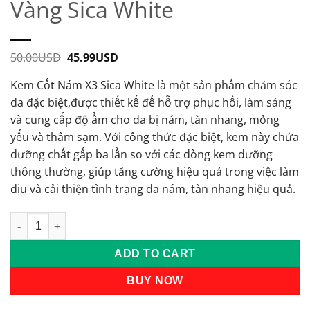
Vàng Sica White
50.00
USD
Original
45.99
USD
Current
price
price
was:
is:
Kem Cốt Nám X3 Sica White là một sản phẩm chăm sóc
50.00USD.
45.99USD.
da đặc biệt,được thiết kế để hỗ trợ phục hồi, làm sáng
và cung cấp độ ẩm cho da bị nám, tàn nhang, mỏng
yếu và thâm sạm. Với công thức đặc biệt, kem này chứa
dưỡng chất gấp ba lần so với các dòng kem dưỡng
thông thường, giúp tăng cường hiệu quả trong việc làm
dịu và cải thiện tình trạng da nám, tàn nhang hiệu quả.
Cốt Nám X3 Tinh chất Sâm Vàng Sica White quantity
ADD TO CART
BUY NOW