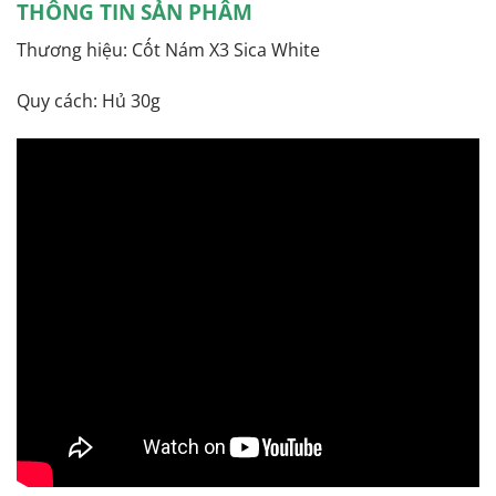
THÔNG TIN SẢN PHẨM
Thương hiệu: Cốt Nám X3 Sica White
Quy cách: Hủ 30g