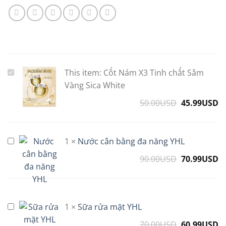
This item:
Cốt Nám X3 Tinh chất Sâm
Cốt
Nám
Vàng Sica White
X3
50.00
USD
Original
45.99
USD
C
Tinh
price
p
chất
was:
is
Sâm
50.00USD.
4
1
×
Nước cân bằng đa năng YHL
Nước
Vàng
cân
Sica
90.00
USD
Original
70.99
USD
C
bằng
White
price
p
đa
was:
is
năng
90.00USD.
7
YHL
1
×
Sữa rửa mặt YHL
Sữa
rửa
70.00
USD
Original
60.99
USD
C