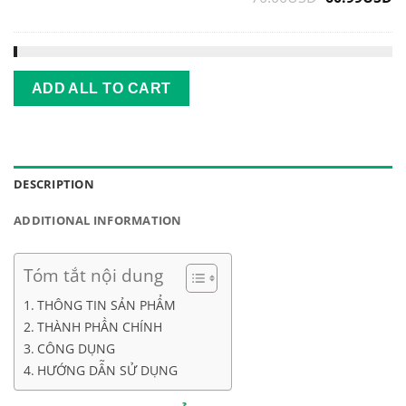
mặt
price
p
YHL
was:
is
70.00USD.
6
ADD ALL TO CART
DESCRIPTION
ADDITIONAL INFORMATION
Tóm tắt nội dung
THÔNG TIN SẢN PHẨM
THÀNH PHẦN CHÍNH
CÔNG DỤNG
HƯỚNG DẪN SỬ DỤNG