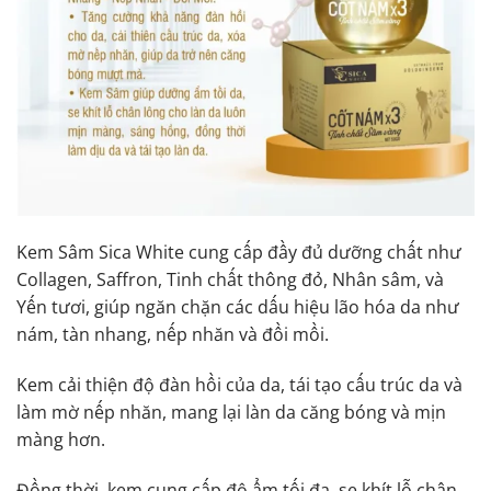
Kem Sâm Sica White cung cấp đầy đủ dưỡng chất như
Collagen, Saffron, Tinh chất thông đỏ, Nhân sâm, và
Yến tươi, giúp ngăn chặn các dấu hiệu lão hóa da như
nám, tàn nhang, nếp nhăn và đồi mồi.
Kem cải thiện độ đàn hồi của da, tái tạo cấu trúc da và
làm mờ nếp nhăn, mang lại làn da căng bóng và mịn
màng hơn.
Đồng thời, kem cung cấp độ ẩm tối đa, se khít lỗ chân