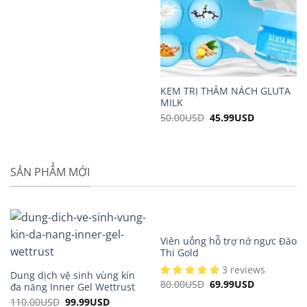
KEM TRỊ THÂM NÁCH GLUTA
MILK
50.00
USD
Original
45.99
USD
Current
price
price
was:
is:
50.00USD.
45.99USD.
SẢN PHẨM MỚI
Viên uống hỗ trợ nở ngực Đào
Thi Gold
3 reviews
Dung dịch vệ sinh vùng kín
80.00
USD
Original
69.99
USD
Current
đa năng Inner Gel Wettrust
price
price
110.00
USD
Original
99.99
USD
Current
was:
is: