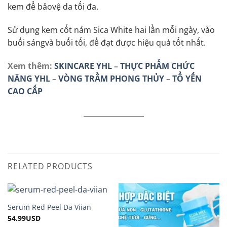
kem để bảovệ da tối đa.
Sử dụng kem cốt nám Sica White hai lần mỗi ngày, vào
buổi sángvà buổi tối, để đạt được hiệu quả tốt nhất.
Xem thêm:
SKINCARE YHL
–
THỰC PHẨM CHỨC
NĂNG YHL
–
VÒNG TRẦM PHONG THỦY
–
TỔ YẾN
CAO CẤP
RELATED PRODUCTS
Serum Red Peel Da Viian
54.99
USD