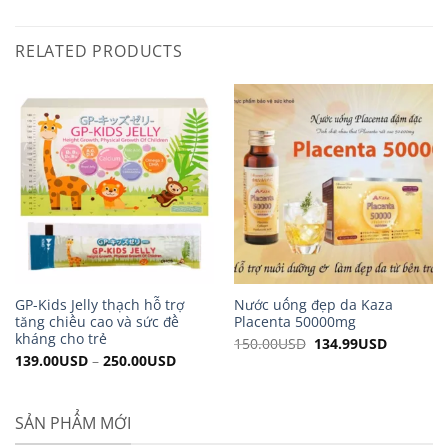
RELATED PRODUCTS
GP-Kids Jelly thạch hỗ trợ
Nước uống đẹp da Kaza
tăng chiều cao và sức đề
Placenta 50000mg
kháng cho trẻ
150.00
USD
Original
134.99
USD
Current
price
price
139.00
USD
–
250.00
USD
was:
is:
150.00USD.
134.99US
SẢN PHẨM MỚI