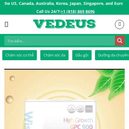
Skip
S, Canada, Australia, Korea, Japan, Singapore, and European coun
to
Call Us 24/7:ㅤ
+1 (818) 869 8696
content
Chăm sóc cơ thể
Chăm sóc da
Dầu gội
Dưỡng da chuyên