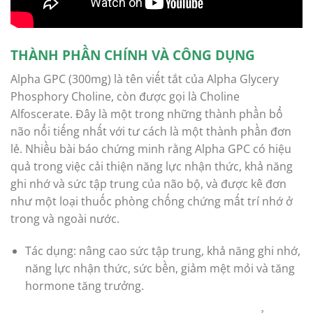
THÀNH PHẦN CHÍNH VÀ CÔNG DỤNG
Alpha GPC (300mg) là tên viết tắt của Alpha Glycery
Phosphory Choline, còn được gọi là Choline
Alfoscerate. Đây là một trong những thành phần bổ
não nổi tiếng nhất với tư cách là một thành phần đơn
lẻ. Nhiều bài báo chứng minh rằng Alpha GPC có hiệu
quả trong việc cải thiện năng lực nhận thức, khả năng
ghi nhớ và sức tập trung của não bộ, và được kê đơn
như một loại thuốc phòng chống chứng mất trí nhớ ở
trong và ngoài nước.
Tác dụng: nâng cao sức tập trung, khả năng ghi nhớ,
năng lực nhận thức, sức bền, giảm mệt mỏi và tăng
hormone tăng trưởng.