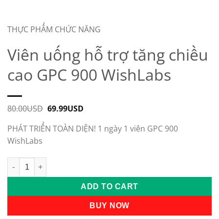
THỰC PHẨM CHỨC NĂNG
Viên uống hỗ trợ tăng chiều
cao GPC 900 WishLabs
80.00
USD
Original
69.99
USD
Current
price
price
was:
is:
PHÁT TRIỂN TOÀN DIỆN! 1 ngày 1 viên GPC 900
80.00USD.
69.99USD.
WishLabs
Viên uống hỗ trợ tăng chiều cao GPC 900 WishLabs quantity
ADD TO CART
BUY NOW