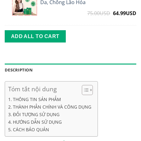
Lục
Da, Chống Lão Hóa
Collagen
75.00
USD
Original
64.99
USD
C
Gold
price
p
Hỗ
was:
is
Trợ
75.00USD.
6
ADD ALL TO CART
Trắng
Da,
Chống
Lão
Hóa
DESCRIPTION
Tóm tắt nội dung
THÔNG TIN SẢN PHẨM
THÀNH PHẦN CHÍNH VÀ CÔNG DỤNG
ĐỐI TƯỢNG SỬ DỤNG
HƯỚNG DẪN SỬ DỤNG
CÁCH BẢO QUẢN