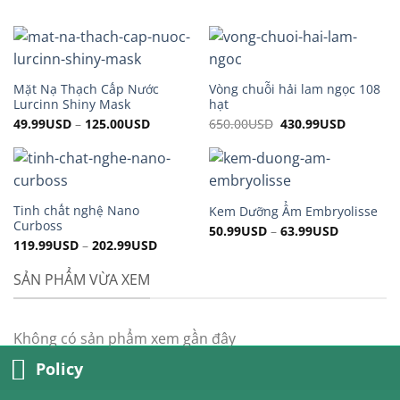
Mặt Nạ Thạch Cấp Nước
Vòng chuỗi hải lam ngọc 108
Lurcinn Shiny Mask
hạt
49.99
USD
–
125.00
USD
650.00
USD
Original
430.99
USD
Current
price
price
was:
is:
650.00USD.
430.99US
Tinh chất nghệ Nano
Kem Dưỡng Ẩm Embryolisse
Curboss
50.99
USD
–
63.99
USD
119.99
USD
–
202.99
USD
SẢN PHẨM VỪA XEM
Không có sản phẩm xem gần đây
Policy