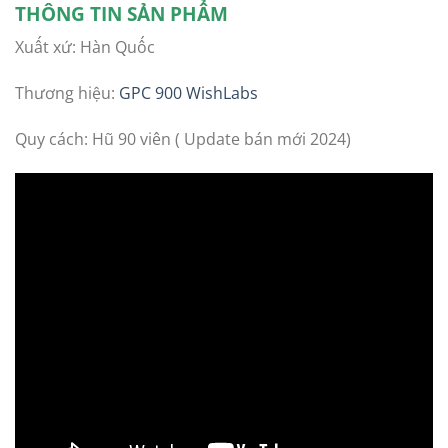
THÔNG TIN SẢN PHẨM
Xuất xứ: Hàn Quốc
Thương hiệu:
GPC 900 WishLabs
Quy cách: Hũ 90 viên ( Update bán mới 2024)