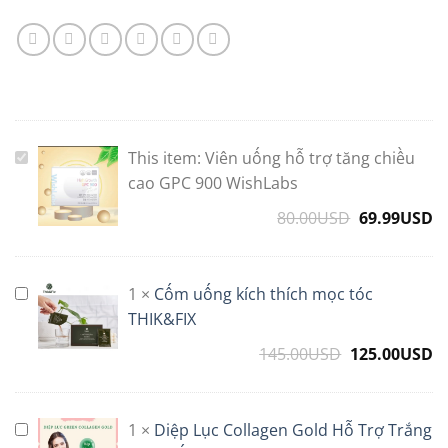
This item:
Viên uống hỗ trợ tăng chiều
Viên
uống
cao GPC 900 WishLabs
hỗ
80.00
USD
69.99
USD
trợ
tăng
chiều
1
×
Cốm uống kích thích mọc tóc
Cốm
cao
uống
THIK&FIX
GPC
kích
900
145.00
USD
Original
125.00
USD
C
thích
WishLabs
price
p
mọc
was:
is
tóc
145.00USD.
1
1
×
Diệp Lục Collagen Gold Hỗ Trợ Trắng
Diệp
THIK&FIX