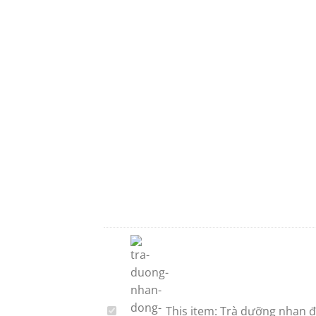
This item:
Trà dưỡng nhan đô
Trà