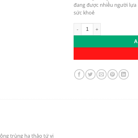
đang được nhiều người lựa 
sức khoẻ
Trà dưỡng nhan đông trùng hạ
A
ng trùng hạ thảo tứ vị