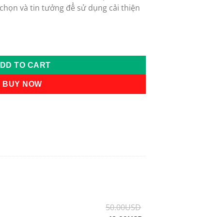
chọn và tin tưởng để sử dụng cải thiện
 thảo tứ vị quantity
DD TO CART
BUY NOW
50.00
USD
Original