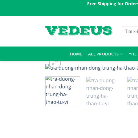
Skip
Free Shipping for Orders over 200$ㅤ
to
content
Search
for:
HOME
ALL PRODUCTS
YHL