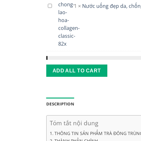
1
×
Nước uống đẹp da, chống
Nước
kéo
uống
dài
đẹp
tuổi
da,
thọ
chống
lão
hóa
Collagen
Classic
82X
ADD ALL TO CART
DESCRIPTION
Tóm tắt nội dung
THÔNG TIN SẢN PHẨM TRÀ ĐÔNG TRÙNG
THÀNH PHẦN CHÍNH