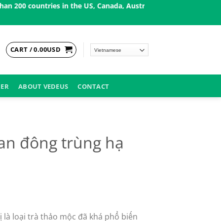
ries in the US, Canada, Australia, Korea, Japan, Singapore, and
CART /
0.00
USD
DER
ABOUT VEDEUS
CONTACT
an đông trùng hạ
t
ị là loại trà thảo mộc đã khá phổ biến
SD.