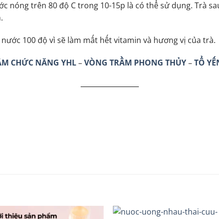
c nóng trên 80 độ C trong 10-15p là có thể sử dụng. Trà s
.
ước 100 độ vì sẽ làm mất hết vitamin và hương vị của trà.
ẨM CHỨC NĂNG YHL
–
VÒNG TRẦM PHONG THỦY
–
TỔ YẾ