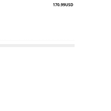
170.99
USD