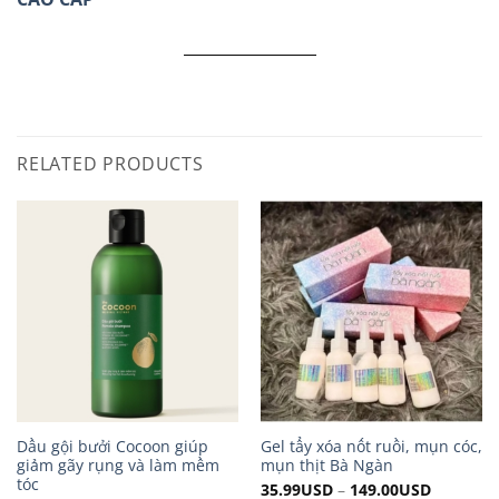
RELATED PRODUCTS
Dầu gội bưởi Cocoon giúp
Gel tẩy xóa nốt ruồi, mụn cóc,
giảm gãy rụng và làm mềm
mụn thịt Bà Ngàn
tóc
35.99
USD
–
149.00
USD