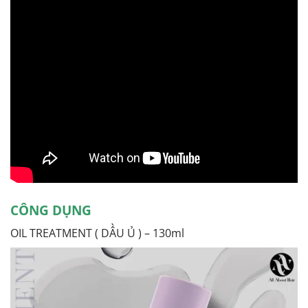
CÔNG DỤNG
OIL TREATMENT ( DẦU Ủ ) – 130ml