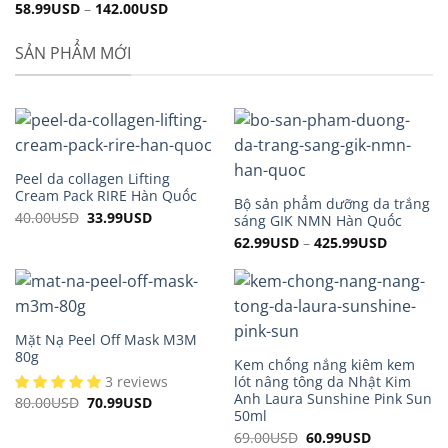
58.99
USD
–
142.00
USD
SẢN PHẨM MỚI
Peel da collagen Lifting
Cream Pack RIRE Hàn Quốc
Bộ sản phẩm dưỡng da trắng
40.00
USD
Original
33.99
USD
Current
sáng GIK NMN Hàn Quốc
price
price
62.99
USD
–
425.99
USD
was:
is:
40.00USD.
33.99USD.
Mặt Nạ Peel Off Mask M3M
80g
Kem chống nắng kiêm kem
3 reviews
lót nâng tông da Nhật Kim
Anh Laura Sunshine Pink Sun
80.00
USD
Original
70.99
USD
Current
price
price
50ml
was:
is:
69.00
USD
Original
60.99
USD
Current
80.00USD.
70.99USD.