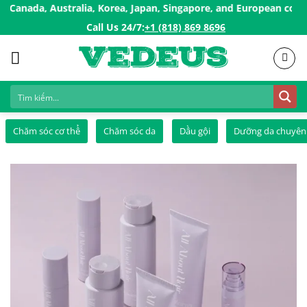
Skip
a, Australia, Korea, Japan, Singapore, and European countries, .
to
Call Us 24/7:ㅤ
+1 (818) 869 8696
content
Chăm sóc cơ thể
Chăm sóc da
Dầu gội
Dưỡng da chuyên