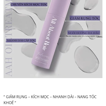
“ GIẢM RỤNG – KÍCH MỌC – NHANH DÀI – NANG TÓC
KHOẺ “