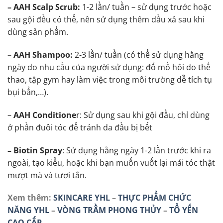
– AAH Scalp Scrub:
1-2 lần/ tuần – sử dụng trước hoặc
sau gội đều có thể, nên sử dụng thêm dầu xả sau khi
dùng sản phẩm.
– AAH Shampoo:
2-3 lần/ tuần (có thể sử dụng hằng
ngày do nhu cầu của người sử dụng: đổ mồ hôi do thể
thao, tập gym hay làm việc trong môi trường dễ tích tụ
bụi bẩn,…).
–
AAH Conditione
r: Sử dụng sau khi gội đầu, chỉ dùng
ở phần đuôi tóc để tránh da đầu bị bết
– Biotin Spray
: Sử dụng hằng ngày 1-2 lần trước khi ra
ngoài, tạo kiểu, hoặc khi bạn muốn vuốt lại mái tóc thật
mượt mà và tươi tắn.
Xem thêm:
SKINCARE YHL
–
THỰC PHẨM CHỨC
NĂNG YHL
–
VÒNG TRẦM PHONG THỦY
–
TỔ YẾN
CAO CẤP