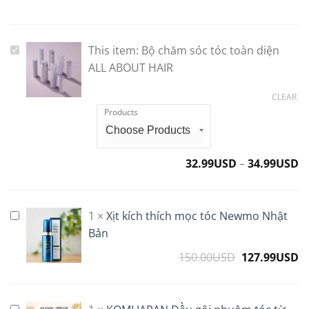
This item:
Bộ chăm sóc tóc toàn diện
Bộ
chăm
ALL ABOUT HAIR
sóc
CLEAR
tóc
Products
toàn
diện
ALL
ABOUT
32.99
USD
–
34.99
USD
HAIR
1
×
Xịt kích thích mọc tóc Newmo Nhật
Xịt
kích
Bản
thích
150.00
USD
Original
127.99
USD
C
mọc
price
p
tóc
was:
is
Newmo