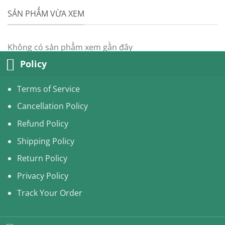
price
price
was:
is:
SẢN PHẨM VỪA XEM
69.00USD.
60.99USD.
Không có sản phẩm xem gần đây
Policy
Terms of Service
Cancellation Policy
Refund Policy
Shipping Policy
Return Policy
Privacy Policy
Track Your Order