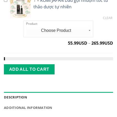
150.00USD.
1
1
×
KOMI JAPAN Dầu gội nhuộm tóc từ
KOMI
Nhật
JAPAN
thảo dược tự nhiên
Bản
Dầu
CLEAR
gội
Product
nhuộm
tóc
từ
thảo
55.99
USD
–
265.99
USD
dược
tự
nhiên
ADD ALL TO CART
DESCRIPTION
ADDITIONAL INFORMATION