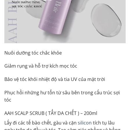
Nuôi dưỡng tóc chắc khỏe
Giảm rụng và hỗ trợ kích mọc tóc
Bảo vệ tóc khỏi nhiệt độ và tia UV của mặt trời
Phục hồi những hư tổn từ sâu bên trong cấu trúc sợi
tóc
AAH SCALP SCRUB ( TẨY DA CHẾT ) – 200ml
Lấy đi các tế bào chết, gàu và cặn
silicon
tích tụ lâu
ngày trên da đầu và tóc. Tạo cảm giác phồng và bồng