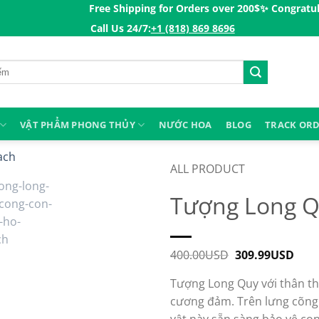
Free Shipping for Orders over 200$ㅤ✨
Congratulations V
Call Us 24/7:ㅤ
+1 (818) 869 8696
VẬT PHẨM PHONG THỦY
NƯỚC HOA
BLOG
TRACK OR
ALL PRODUCT
Tượng Long Q
400.00
USD
Original
309.99
USD
Curr
price
pric
was:
is:
Tượng Long Quy với thân th
400.00USD.
309.
cương đảm. Trên lưng cõng 