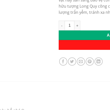
vật này sẵn sàng bảo vệ con
hữu tượng Long Quy cõng c
lượng trấn yểm, tránh xa nh
Tượng Long Quy màu hổ phác
Alternative:
A