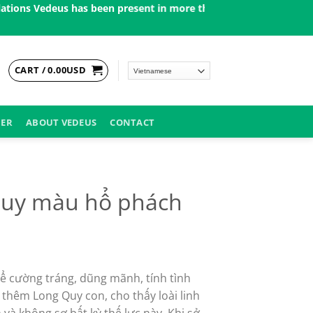
edeus has been present in more than 200 countries in the US, Ca
CART /
0.00
USD
DER
ABOUT VEDEUS
CONTACT
uy màu hổ phách
ent
e
ể cường tráng, dũng mãnh, tính tình
99USD.
thêm Long Quy con, cho thấy loài linh