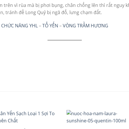
 trên vì rùa mà bị phơi bụng, chân chổng lên thì rất nguy kh
n, tránh để Long Quỷ bị ngã đổ, lưng chạm đất.
 CHỨC NĂNG YHL
–
TỔ YẾN
–
VÒNG TRẦM HƯƠNG