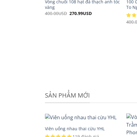
Vòng chuỗi 108 hạt đá thạch anh tóc
100 
vàng
To N
400.00
USD
Original
270.99
USD
Current
price
price
was:
is:
400.
400.00USD.
270.99USD.
SẢN PHẨM MỚI
Viên uống nhau thai cừu YHL
119 đánh giá