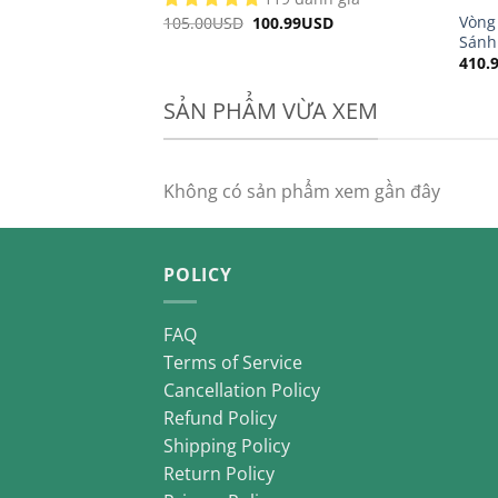
Vòng
105.00
USD
Original
100.99
USD
Current
price
price
Sánh
was:
is:
410.
105.00USD.
100.99USD.
SẢN PHẨM VỪA XEM
Không có sản phẩm xem gần đây
POLICY
FAQ
Terms of Service
Cancellation Policy
Refund Policy
Shipping Policy
Return Policy