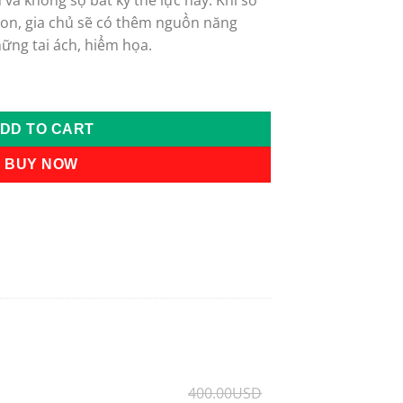
 và không sợ bất kỳ thế lực này. Khi sở
on, gia chủ sẽ có thêm nguồn năng
ững tai ách, hiểm họa.
h quantity
DD TO CART
BUY NOW
400.00
USD