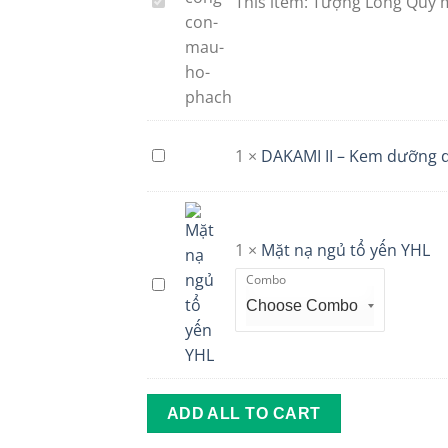
This item:
Tượng Long Quy 
Tượng
Long
Quy
màu
hổ
phách
1
×
DAKAMI II – Kem dưỡng d
DAKAMI
II
–
Kem
dưỡng
1
×
Mặt nạ ngủ tổ yến YHL
da
Combo
Mặt
trắng
nạ
sáng,
ngủ
chống
tổ
lão
yến
hoá
YHL
Hàn
ADD ALL TO CART
Quốc