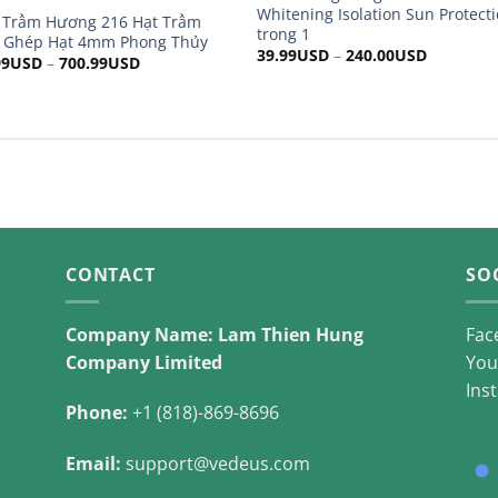
Whitening Isolation Sun Protect
 Trầm Hương 216 Hạt Trầm
trong 1
 Ghép Hạt 4mm Phong Thủy
39.99
USD
–
240.00
USD
99
USD
–
700.99
USD
CONTACT
SO
Company Name: Lam Thien Hung
Fac
Company Limited
You
Ins
Phone:
+1 (818)-869-8696
Email:
support@vedeus.com