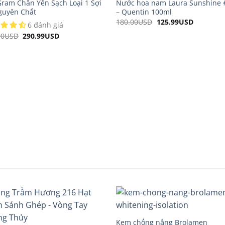
Gram Chân Yến Sạch Loại 1 Sợi
Nước hoa nam Laura Sunshine 
guyên Chất
– Quentin 100ml
180.00
USD
Original
125.99
USD
Current
6 đánh giá
price
price
was:
is:
00
USD
Original
290.99
USD
Current
180.00USD.
125.99US
price
price
was:
is:
400.00USD.
290.99USD.
Kem chống nắng Brolamen