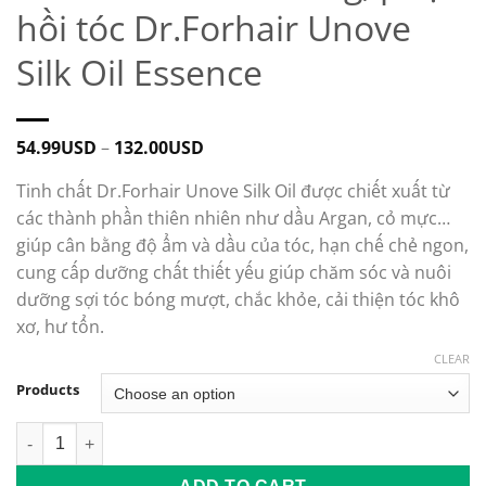
hồi tóc Dr.Forhair Unove
Silk Oil Essence
54.99
USD
–
132.00
USD
Tinh chất Dr.Forhair Unove Silk Oil được chiết xuất từ
các thành phần thiên nhiên như dầu Argan, cỏ mực…
giúp cân bằng độ ẩm và dầu của tóc, hạn chế chẻ ngon,
cung cấp dưỡng chất thiết yếu giúp chăm sóc và nuôi
dưỡng sợi tóc bóng mượt, chắc khỏe, cải thiện tóc khô
xơ, hư tổn.
CLEAR
Products
Tinh chất nuôi dưỡng, phục hồi tóc Dr.Forhair Unove Silk Oil 