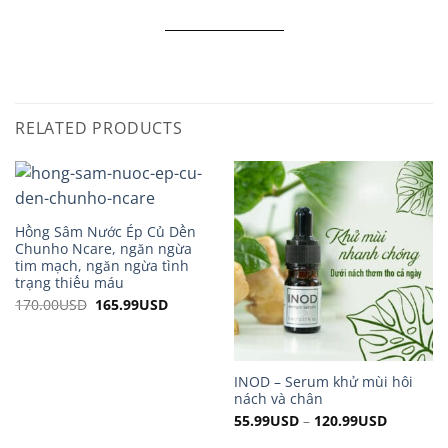
RELATED PRODUCTS
Hồng Sâm Nước Ép Củ Dền
Chunho Ncare, ngăn ngừa
tim mạch, ngăn ngừa tình
trạng thiếu máu
170.00
USD
Original
165.99
USD
Current
price
price
was:
is:
170.00USD.
165.99USD.
INOD – Serum khử mùi hôi
nách và chân
55.99
USD
–
120.99
USD