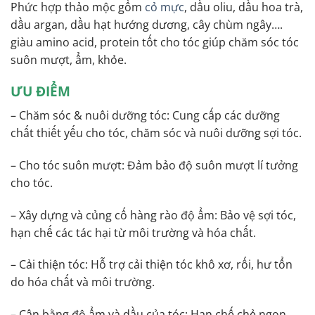
Phức hợp thảo mộc gồm
cỏ mực
, dầu oliu, dầu hoa trà,
dầu argan, dầu hạt hướng dương, cây chùm ngây….
giàu amino acid, protein tốt cho tóc giúp chăm sóc tóc
suôn mượt, ẩm, khỏe.
ƯU ĐIỂM
– Chăm sóc & nuôi dưỡng tóc: Cung cấp các dưỡng
chất thiết yếu cho tóc, chăm sóc và nuôi dưỡng sợi tóc.
– Cho tóc suôn mượt: Đảm bảo độ suôn mượt lí tưởng
cho tóc.
– Xây dựng và củng cố hàng rào độ ẩm: Bảo vệ sợi tóc,
hạn chế các tác hại từ môi trường và hóa chất.
– Cải thiện tóc: Hỗ trợ cải thiện tóc khô xơ, rối, hư tổn
do hóa chất và môi trường.
– Cân bằng độ ẩm và dầu của tóc: Hạn chế chẻ ngọn,