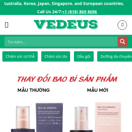
Skip
lia, Korea, Japan, Singapore, and European countries, ..✨
Buy 
to
Call Us 24/7:ㅤ
+1 (818) 869 8696
content
Chăm sóc cơ thể
Chăm sóc da
Dầu gội
Dưỡng da chuyên