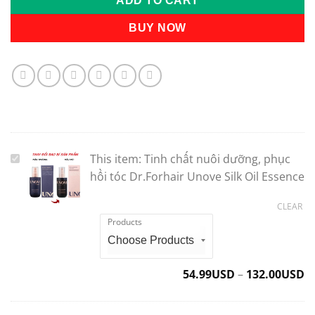
ADD TO CART
BUY NOW
This item:
Tinh chất nuôi dưỡng, phục
Tinh
chất
hồi tóc Dr.Forhair Unove Silk Oil Essence
nuôi
CLEAR
dưỡng,
Products
phục
hồi
tóc
Dr.Forhair
54.99
USD
–
132.00
USD
Unove
Silk