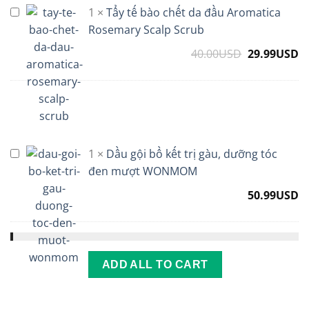
Oil
1
×
Tẩy tế bào chết da đầu Aromatica
Tẩy
Essence
tế
Rosemary Scalp Scrub
bào
40.00
USD
Original
29.99
USD
C
chết
price
p
da
was:
is
đầu
40.00USD.
2
Aromatica
Rosemary
Scalp
1
×
Dầu gội bồ kết trị gàu, dưỡng tóc
Dầu
Scrub
gội
đen mượt WONMOM
bồ
50.99
USD
kết
trị
gàu,
dưỡng
tóc
ADD ALL TO CART
đen
mượt