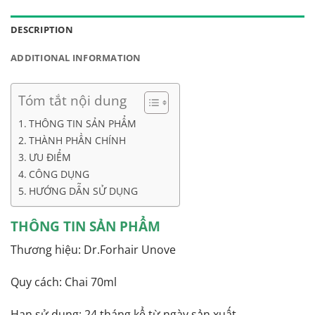
WONMOM
DESCRIPTION
ADDITIONAL INFORMATION
Tóm tắt nội dung
THÔNG TIN SẢN PHẨM
THÀNH PHẦN CHÍNH
ƯU ĐIỂM
CÔNG DỤNG
HƯỚNG DẪN SỬ DỤNG
THÔNG TIN SẢN PHẨM
Thương hiệu: Dr.Forhair Unove
Quy cách: Chai 70ml
Hạn sử dụng: 24 tháng kể từ ngày sản xuất