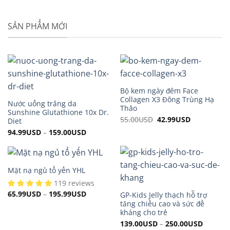
SẢN PHẨM MỚI
Bộ kem ngày đêm Face
Collagen X3 Đông Trùng Hạ
Nước uống trắng da
Thảo
Sunshine Glutathione 10x Dr.
55.00
USD
Original
42.99
USD
Current
Diet
price
price
94.99
USD
–
159.00
USD
was:
is:
55.00USD.
42.99USD.
Mặt nạ ngủ tổ yến YHL
119 reviews
65.99
USD
–
195.99
USD
GP-Kids Jelly thạch hỗ trợ
tăng chiều cao và sức đề
kháng cho trẻ
139.00
USD
–
250.00
USD