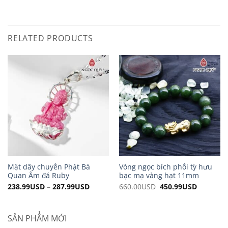
RELATED PRODUCTS
Mặt dây chuyền Phật Bà
Vòng ngọc bích phối tỳ hưu
Quan Âm đá Ruby
bạc mạ vàng hạt 11mm
238.99
USD
–
287.99
USD
660.00
USD
Original
450.99
USD
Current
price
price
was:
is:
660.00USD.
450.99US
SẢN PHẨM MỚI