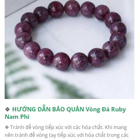
🍀
HƯỚNG DẪN BẢO QUẢN
Vòng Đá Ruby
Nam Phi
❖ Tránh để vòng tiếp xúc với các hóa chất. Khi mang
nên tránh để vòng tay tiếp xúc với hóa chất trong các