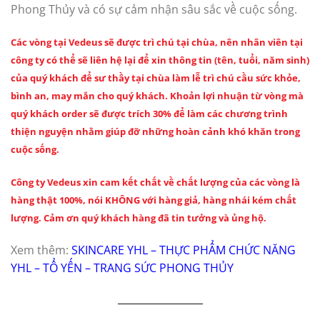
Phong Thủy và có sự cảm nhận sâu sắc về cuộc sống.
Các vòng tại Vedeus sẽ được trì chú tại chùa, nên nhân viên tại
công ty có thể sẽ liên hệ lại để xin thông tin (tên, tuổi, năm sinh)
của quý khách để sư thầy tại chùa làm lễ trì chú cầu sức khỏe,
bình an, may mắn cho quý khách. Khoản lợi nhuận từ vòng mà
quý khách order sẽ được trích 30% để làm các chương trình
thiện nguyện nhằm giúp đỡ những hoàn cảnh khó khăn trong
cuộc sống.
Công ty Vedeus xin cam kết chất về chất lượng của các vòng là
hàng thật 100%, nói KHÔNG với hàng giả, hàng nhái kém chất
lượng. Cảm ơn quý khách hàng đã tin tưởng và ủng hộ.
Xem thêm:
SKINCARE YHL
–
THỰC PHẨM CHỨC NĂNG
YHL
–
TỔ YẾN
–
TRANG SỨC PHONG THỦY