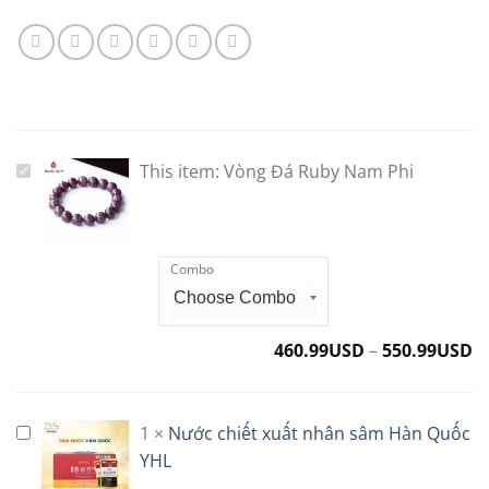
This item:
Vòng Đá Ruby Nam Phi
Vòng
Đá
Ruby
Nam
Combo
Phi
460.99
USD
–
550.99
USD
1
×
Nước chiết xuất nhân sâm Hàn Quốc
Nước
chiết
YHL
xuất