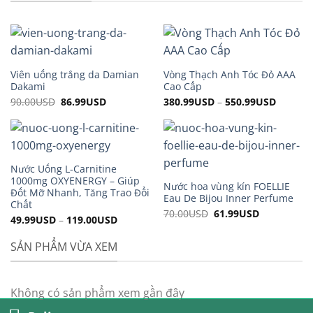
Viên uống trắng da Damian
Vòng Thạch Anh Tóc Đỏ AAA
Dakami
Cao Cấp
90.00
USD
Original
86.99
USD
Current
380.99
USD
–
550.99
USD
price
price
was:
is:
90.00USD.
86.99USD.
Nước Uống L-Carnitine
1000mg OXYENERGY – Giúp
Nước hoa vùng kín FOELLIE
Đốt Mỡ Nhanh, Tăng Trao Đổi
Eau De Bijou Inner Perfume
Chất
70.00
USD
Original
61.99
USD
Current
49.99
USD
–
119.00
USD
price
price
was:
is:
70.00USD.
61.99USD.
SẢN PHẨM VỪA XEM
Không có sản phẩm xem gần đây