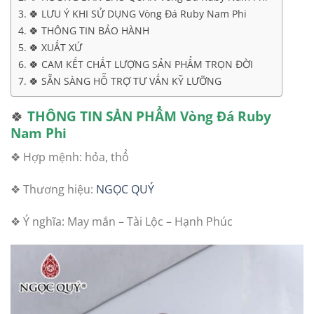
🍀 LƯU Ý KHI SỬ DỤNG Vòng Đá Ruby Nam Phi
🍀 THÔNG TIN BẢO HÀNH
🍀 XUẤT XỨ
🍀 CAM KẾT CHẤT LƯỢNG SẢN PHẨM TRỌN ĐỜI
🍀 SẴN SÀNG HỖ TRỢ TƯ VẤN KỸ LƯỠNG
🍀
THÔNG TIN SẢN PHẨM
Vòng Đá Ruby
Nam Phi
❖ Hợp mệnh: hỏa, thổ
❖ Thương hiệu:
NGỌC QUÝ
❖ Ý nghĩa: May mắn – Tài Lộc – Hạnh Phúc