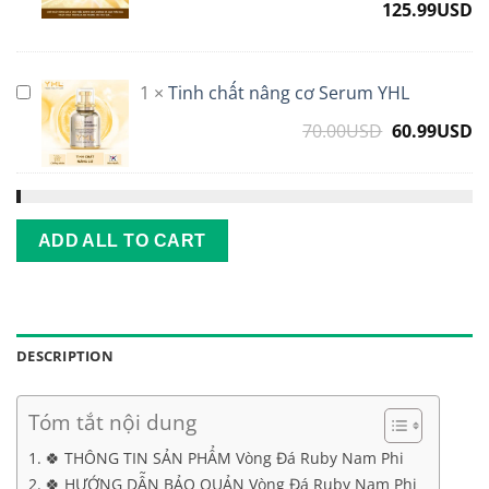
125.99
USD
nhân
sâm
Hàn
1
×
Tinh chất nâng cơ Serum YHL
Tinh
Quốc
chất
YHL
70.00
USD
Original
60.99
USD
C
nâng
price
p
cơ
was:
is
Serum
70.00USD.
6
YHL
ADD ALL TO CART
DESCRIPTION
Tóm tắt nội dung
🍀 THÔNG TIN SẢN PHẨM Vòng Đá Ruby Nam Phi
🍀 HƯỚNG DẪN BẢO QUẢN Vòng Đá Ruby Nam Phi