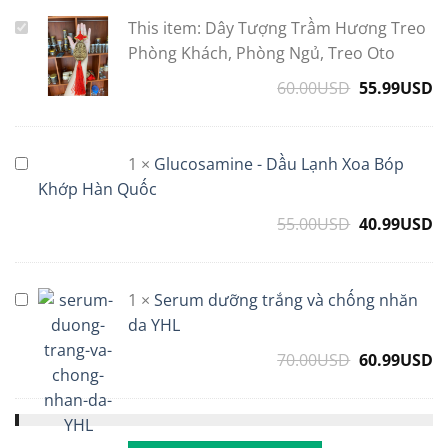
This item:
Dây Tượng Trầm Hương Treo
Dây
Tượng
Phòng Khách, Phòng Ngủ, Treo Oto
Trầm
60.00
USD
Original
55.99
USD
C
Hương
price
p
Treo
was:
is
Phòng
60.00USD.
5
1
×
Glucosamine - Dầu Lạnh Xoa Bóp
Glucosamine
Khách,
-
Khớp Hàn Quốc
Phòng
Dầu
Ngủ,
55.00
USD
Original
40.99
USD
C
Lạnh
Treo
price
p
Xoa
Oto
was:
is
Bóp
55.00USD.
4
1
×
Serum dưỡng trắng và chống nhăn
Serum
Khớp
dưỡng
da YHL
Hàn
trắng
Quốc
70.00
USD
Original
60.99
USD
C
và
price
p
chống
was:
is
nhăn
70.00USD.
6
da