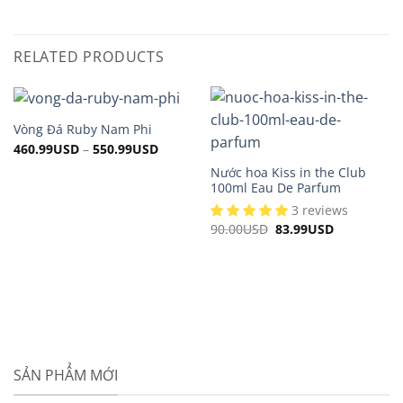
RELATED PRODUCTS
Vòng Đá Ruby Nam Phi
460.99
USD
–
550.99
USD
Nước hoa Kiss in the Club
100ml Eau De Parfum
3 reviews
90.00
USD
Original
83.99
USD
Current
price
price
was:
is:
90.00USD.
83.99USD.
SẢN PHẨM MỚI