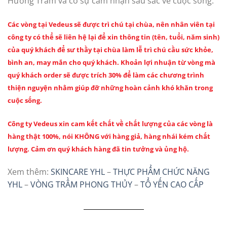
Hương Trầm và có sự cảm nhận sâu sắc về cuộc sống.
Các vòng tại Vedeus sẽ được trì chú tại chùa, nên nhân viên tại
công ty có thể sẽ liên hệ lại để xin thông tin (tên, tuổi, năm sinh)
của quý khách để sư thầy tại chùa làm lễ trì chú cầu sức khỏe,
bình an, may mắn cho quý khách. Khoản lợi nhuận từ vòng mà
quý khách order sẽ được trích 30% để làm các chương trình
thiện nguyện nhằm giúp đỡ những hoàn cảnh khó khăn trong
cuộc sống.
Công ty Vedeus xin cam kết chất về chất lượng của các vòng là
hàng thật 100%, nói KHÔNG với hàng giả, hàng nhái kém chất
lượng. Cảm ơn quý khách hàng đã tin tưởng và ủng hộ.
Xem thêm:
SKINCARE YHL
–
THỰC PHẨM CHỨC NĂNG
YHL
–
VÒNG TRẦM PHONG THỦY
–
TỔ YẾN CAO CẤP