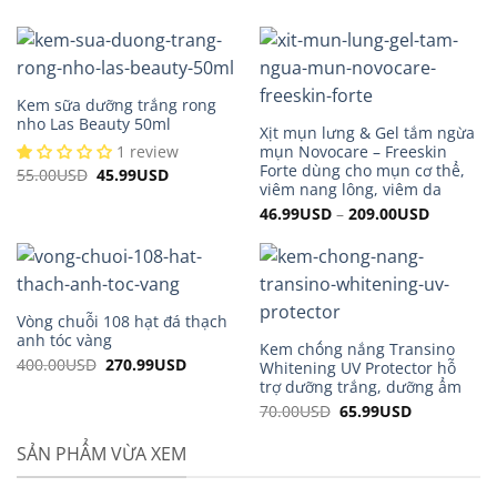
Kem sữa dưỡng trắng rong
nho Las Beauty 50ml
Xịt mụn lưng & Gel tắm ngừa
1 review
mụn Novocare – Freeskin
Forte dùng cho mụn cơ thể,
55.00
USD
Original
45.99
USD
Current
price
price
viêm nang lông, viêm da
was:
is:
46.99
USD
–
209.00
USD
55.00USD.
45.99USD.
Vòng chuỗi 108 hạt đá thạch
anh tóc vàng
Kem chống nắng Transino
400.00
USD
Original
270.99
USD
Current
Whitening UV Protector hỗ
price
price
trợ dưỡng trắng, dưỡng ẩm
was:
is:
400.00USD.
270.99USD.
70.00
USD
Original
65.99
USD
Current
price
price
was:
is:
SẢN PHẨM VỪA XEM
70.00USD.
65.99USD.