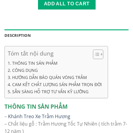
YHL
ADD ALL TO CART
DESCRIPTION
Tóm tắt nội dung
THÔNG TIN SẢN PHẨM
CÔNG DỤNG
HƯỚNG DẪN BẢO QUẢN VÒNG TRẦM
CAM KẾT CHẤT LƯỢNG SẢN PHẨM TRỌN ĐỜI
SẴN SÀNG HỖ TRỢ TƯ VẤN KỸ LƯỠNG
THÔNG TIN SẢN PHẨM
–
Khánh Treo Xe Trầm Hương
– Chất liệu gỗ : Trầm Hương Tốc Tự Nhiên ( tích trầm 7-
12 năm )