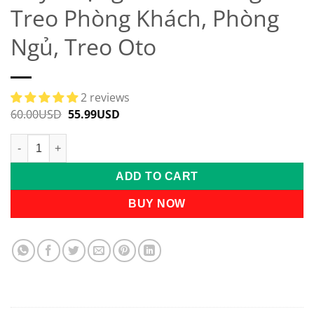
Treo Phòng Khách, Phòng
Ngủ, Treo Oto
2 reviews
60.00
USD
Original
55.99
USD
Current
price
price
was:
is:
Dây Tượng Trầm Hương Treo Phòng Khách, Phòng Ngủ, Treo O
60.00USD.
55.99USD.
ADD TO CART
BUY NOW