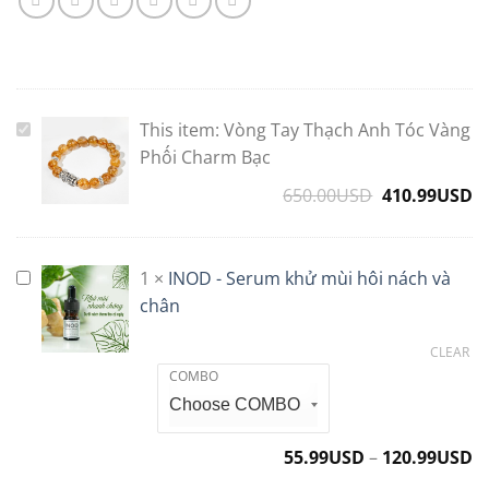
This item:
Vòng Tay Thạch Anh Tóc Vàng
Vòng
Tay
Phối Charm Bạc
Thạch
650.00
USD
Original
410.99
USD
C
Anh
price
p
Tóc
was:
is
Vàng
650.00USD.
4
1
×
INOD - Serum khử mùi hôi nách và
INOD
Phối
-
chân
Charm
Serum
Bạc
CLEAR
khử
COMBO
mùi
hôi
nách
và
55.99
USD
–
120.99
USD
chân