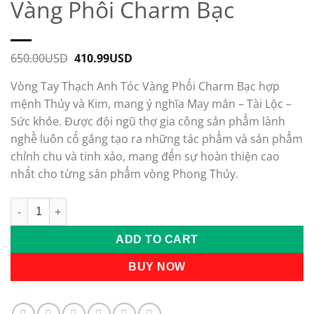
Vàng Phối Charm Bạc
650.00
USD
Original
410.99
USD
Current
price
price
was:
is:
Vòng Tay Thạch Anh Tóc Vàng Phối Charm Bạc hợp
650.00USD.
410.99USD.
mệnh Thủy và Kim, mang ý nghĩa May mắn – Tài Lộc –
Sức khỏe. Được đội ngũ thợ gia công sản phẩm lành
nghề luôn cố gắng tạo ra những tác phẩm và sản phẩm
chỉnh chu và tinh xảo, mang đến sự hoàn thiện cao
nhất cho từng sản phẩm vòng Phong Thủy.
Vòng Tay Thạch Anh Tóc Vàng Phối Charm Bạc quantity
ADD TO CART
BUY NOW