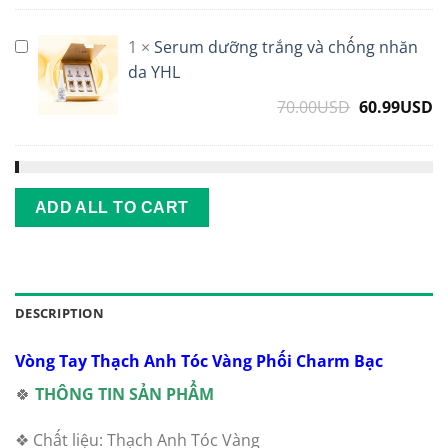
1
×
Serum dưỡng trắng và chống nhăn
Serum
dưỡng
da YHL
trắng
70.00
USD
Original
60.99
USD
C
và
price
p
chống
was:
is
nhăn
70.00USD.
6
da
YHL
ADD ALL TO CART
DESCRIPTION
Vòng Tay Thạch Anh Tóc Vàng Phối Charm Bạc
🍀
THÔNG TIN SẢN PHẨM
❖ Chất liệu: Thạch Anh Tóc Vàng