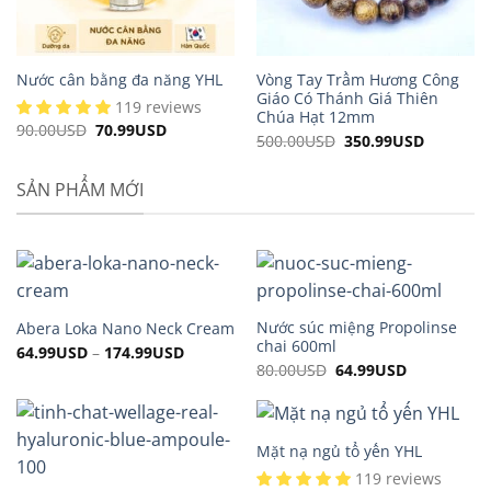
Vòng Tay Trầm Hương Công
Nước cân bằng đa năng YHL
Giáo Có Thánh Giá Thiên
119 reviews
Chúa Hạt 12mm
90.00
USD
Original
70.99
USD
Current
500.00
USD
Original
350.99
USD
Current
price
price
price
price
was:
is:
was:
is:
90.00USD.
70.99USD.
500.00USD.
350.99US
SẢN PHẨM MỚI
Nước súc miệng Propolinse
Abera Loka Nano Neck Cream
chai 600ml
64.99
USD
–
174.99
USD
80.00
USD
Original
64.99
USD
Current
price
price
was:
is:
80.00USD.
64.99USD.
Mặt nạ ngủ tổ yến YHL
119 reviews