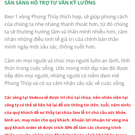
SẴN SÀNG HỖ TRỢ TƯ VẤN KỸ LƯỠNG
Đeo 1 vòng Phong Thủy thích hợp, sẽ giúp phong cách
của chúng ta nhẹ nhàng thanh thoát hơn, từ đó chúng
ta sẽ thường hướng tâm và thân mình nhiều hơn, cảm
nhận những điều tinh tế giá trị của chính bản thân
mình ngày một sâu sắc, thông suốt hơn.
Cảm ơn mọi người và chúc mọi người luôn an lành, tỉnh
thức trong cuộc sống. Ước mong một dịp nào đó được
tiếp đón mọi người, những người có niềm đam mê
Phong Thủy và có sự cảm nhận sâu sắc về cuộc sống.
Các vòng tại Vedeus sẽ được trì chú tại chùa, nên nhân viên tại
công ty có thể sẽ liên hệ lại để xin thông tin (tên, tuổi, năm sinh)
của quý khách để sư thầy tại chùa làm lễ trì chú cầu sức khỏe,
bình an, may mắn cho quý khách. Khoản lợi nhuận từ vòng mà
quý khách order sẽ được trích 30% để làm các chương trình
thiện nguyện nhằm giúp đỡ những hoàn cảnh khó khăn trong