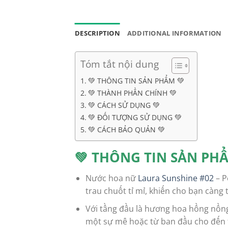
75.00USD.
65.99USD.
DESCRIPTION
ADDITIONAL INFORMATION
Tóm tắt nội dung
💚 THÔNG TIN SẢN PHẨM 💚
💚 THÀNH PHẦN CHÍNH 💚
💚 CÁCH SỬ DỤNG 💚
💚 ĐỐI TƯỢNG SỬ DỤNG 💚
💚 CÁCH BẢO QUẢN 💚
💚 THÔNG TIN SẢN PHẨ
Nước hoa nữ
Laura Sunshine #02
– P
trau chuốt tỉ mỉ, khiến cho bạn càng 
Với tầng đầu là hương hoa hồng nồn
một sự mê hoặc từ ban đầu cho đến t