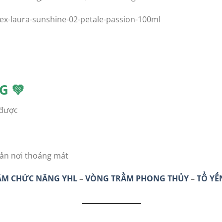
G 💚
 được
uản nơi thoáng mát
ẨM CHỨC NĂNG YHL
–
VÒNG TRẦM PHONG THỦY
–
TỔ YẾ