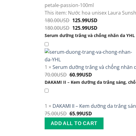
This item:
Nước hoa unisex Laura Sunshi
180.00
USD
Original
125.99
USD
Current
180.00
USD
price
Original
125.99
USD
price
Current
was:
price
is:
price
Serum dưỡng trắng và chống nhăn da YHL
180.00USD.
was:
125.99USD.
is:
180.00USD.
125.99USD.
1
×
Serum dưỡng trắng và chống nhăn 
70.00
USD
Original
60.99
USD
Current
price
price
DAKAMI II – Kem dưỡng da trắng sáng, ch
was:
is:
70.00USD.
60.99USD.
1
×
DAKAMI II – Kem dưỡng da trắng sá
75.00
USD
Original
65.99
USD
Current
price
price
ADD ALL TO CART
was:
is: