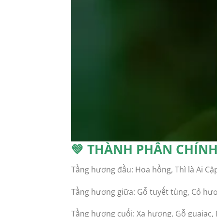
💚 THÀNH PHẦN CHÍNH
Tầng hương đầu: Hoa hồng, Thì là Ai Cậ
Tầng hương giữa: Gỗ tuyết tùng, Cỏ hư
Tầng hương cuối: Xạ hương, Gỗ guaiac