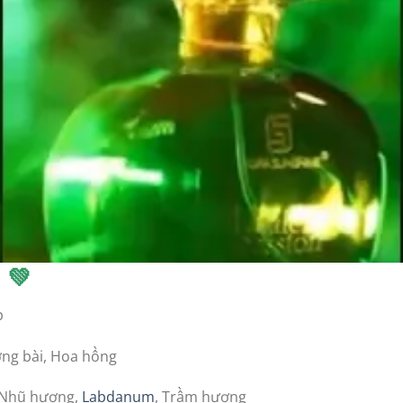
 💚
p
ơng bài, Hoa hồng
, Nhũ hương,
Labdanum
, Trầm hương