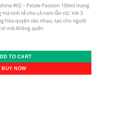
shine #02 – Petale Passion 100ml mang
99USD.
 mà tinh tế cho cả nam lẫn nữ. Với 3
ng hòa quyện vào nhau, tạo cho người
nhớ mãi không quên
ne #02 - Petale Passion 100ml quantity
DD TO CART
BUY NOW