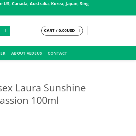
 Australia, Korea, Japan, Singapore, and European countries, ..✨
CART /
0.00
USD
DER
ABOUT VEDEUS
CONTACT
sex Laura Sunshine
Passion 100ml
ent
e