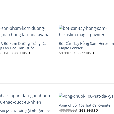
A Bộ Kem Dưỡng Trắng Da
Bột Cần Tây Hồng Sâm Herbsli
g Lão Hóa Hàn Quốc
Magic Powder
00
USD
Original
330.99
USD
Current
60.00
USD
Original
55.99
USD
Current
price
price
price
price
was:
is:
was:
is:
600.00USD.
330.99USD.
60.00USD.
55.99USD.
Vòng chuỗi 108 hạt đá Kyanite
400.00
USD
Original
268.99
USD
Current
AIR JAPAN Dầu gội nhuộm tóc
price
price