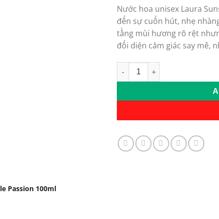
was:
is:
Nước hoa unisex Laura Sun
180.00USD.
125.
đến sự cuốn hút, nhẹ nhàng
tầng mùi hương rõ rệt như
đối diện cảm giác say mê, 
Nước hoa unisex Laura Sunshi
A
le Passion 100ml