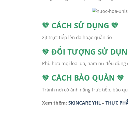
💚 CÁCH SỬ DỤNG 💚
Xịt trực tiếp lên da hoặc quần áo
💚 ĐỐI TƯỢNG SỬ DỤN
Phù hợp mọi loại da, nam nữ đều dùng
💚 CÁCH BẢO QUẢN 💚
Tránh nơi có ánh nắng trực tiếp, bảo q
Xem thêm:
SKINCARE YHL
–
THỰC PH