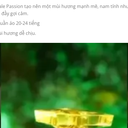
etale Passion tạo nên một mùi hương mạnh mẽ, nam tính nhưn
 đầy gợi cảm.
quần áo 20-24 tiếng
i hương dễ chịu.