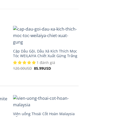
m
Vòng chuỗi thạch a
hạt
Cặp Dầu Gội, Dầu Xả Kích Thích Mọc
640.00
USD
Origina
450.99
Tóc WEILAIYA Chiết Xuất Gừng Trắng
price
was:
1 đánh giá
640.00
120.00
USD
Original
85.99
USD
Current
price
price
was:
is:
120.00USD.
85.99USD.
Viên uống Thoái Cốt Hoàn Malaysia