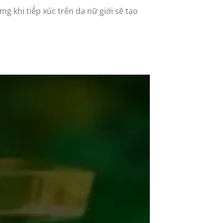
g khi tiếp xúc trên da nữ giới sẽ tạo