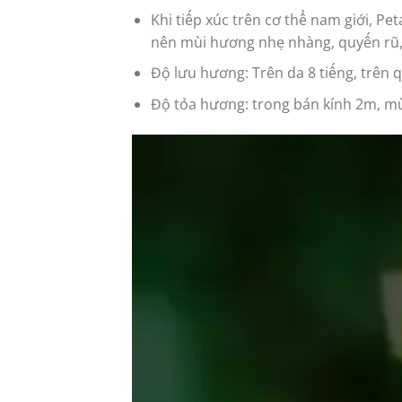
Khi tiếp xúc trên cơ thể nam giới, P
nên mùi hương nhẹ nhàng, quyến rũ,
Độ lưu hương: Trên da 8 tiếng, trên 
Độ tỏa hương: trong bán kính 2m, mù