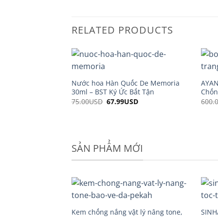
RELATED PRODUCTS
Nước hoa Hàn Quốc De Memoria
AYAN
30ml – BST Ký Ức Bất Tận
Chốn
75.00
USD
Original
67.99
USD
Current
600.
price
price
was:
is:
75.00USD.
67.99USD.
SẢN PHẨM MỚI
Kem chống nắng vật lý nâng tone,
SINH