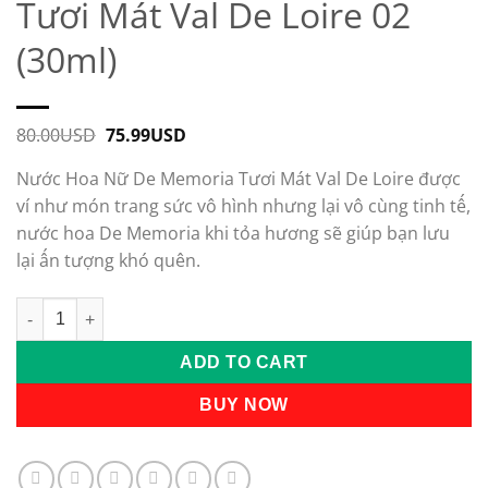
Tươi Mát Val De Loire 02
(30ml)
80.00
USD
Original
75.99
USD
Current
price
price
was:
is:
Nước Hoa Nữ De Memoria Tươi Mát Val De Loire được
80.00USD.
75.99USD.
ví như món trang sức vô hình nhưng lại vô cùng tinh tế,
nước hoa De Memoria khi tỏa hương sẽ giúp bạn lưu
lại ấn tượng khó quên.
Nước Hoa Nữ De Memoria Tươi Mát Val De Loire 02 (30ml) qua
ADD TO CART
BUY NOW