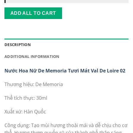
tay
YHL
ADD ALL TO CART
DESCRIPTION
ADDITIONAL INFORMATION
Nước Hoa Nữ De Memoria Tươi Mát Val De Loire 02
Thương hiệu: De Memoria
Thể tích thực: 30ml
Xuất xứ: Hàn Quốc
Công dụng: Tạo mùi hương thoải mái và dễ chịu cho cơ
thể. Hương thơm quyến rũ của thành phố thắp sáng