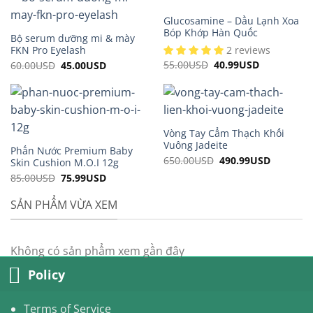
Glucosamine – Dầu Lạnh Xoa
Bóp Khớp Hàn Quốc
Bộ serum dưỡng mi & mày
FKN Pro Eyelash
2 reviews
55.00
USD
Original
40.99
USD
Current
60.00
USD
Original
45.00
USD
Current
price
price
price
price
was:
is:
was:
is:
55.00USD.
40.99USD.
60.00USD.
45.00USD.
Vòng Tay Cẩm Thạch Khối
Vuông Jadeite
Phấn Nước Premium Baby
650.00
USD
Original
490.99
USD
Current
Skin Cushion M.O.I 12g
price
price
85.00
USD
Original
75.99
USD
Current
was:
is:
price
price
650.00USD.
490.99US
was:
is:
SẢN PHẨM VỪA XEM
85.00USD.
75.99USD.
Không có sản phẩm xem gần đây
Policy
Terms of Service