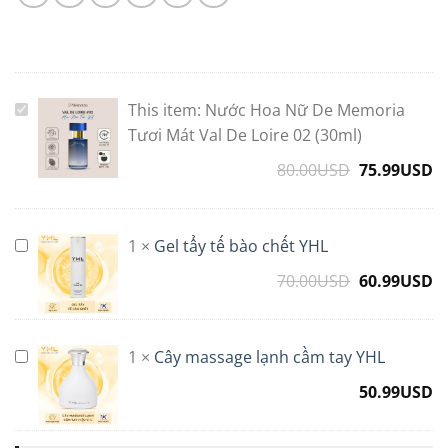
This item:
Nước Hoa Nữ De Memoria
Nước
Hoa
Tươi Mát Val De Loire 02 (30ml)
Nữ
80.00
USD
Original
75.99
USD
C
De
price
p
Memoria
was:
is
Tươi
80.00USD.
7
1
×
Gel tẩy tế bào chết YHL
Gel
Mát
tẩy
Val
70.00
USD
Original
60.99
USD
C
tế
De
price
p
bào
Loire
was:
is
chết
02
70.00USD.
6
1
×
Cây massage lạnh cầm tay YHL
Cây
YHL
(30ml)
massage
50.99
USD
lạnh
cầm