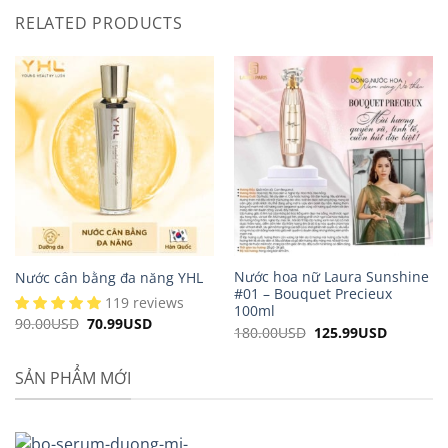
RELATED PRODUCTS
Nước hoa nữ Laura Sunshine
Nước cân bằng đa năng YHL
#01 – Bouquet Precieux
119 reviews
100ml
90.00
USD
Original
70.99
USD
Current
180.00
USD
Original
125.99
USD
Current
price
price
price
price
was:
is:
was:
is:
90.00USD.
70.99USD.
180.00USD.
125.99US
SẢN PHẨM MỚI